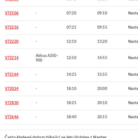
V72106
-
07:20
09:10
Nante
V72216
-
07:25
09:55
Nante
V72220
-
12:10
13:20
Nante
Airbus A350-
V72214
12:50
14:55
Nante
900
V72164
-
14:25
15:55
Nante
V72024
-
18:10
20:00
Nante
V72830
-
18:25
20:10
Nante
V72646
-
18:40
20:15
Nante
Často kladené dotazy týkající se letu Volotea z Nantes