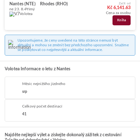
Nantes (NTE)
Rhodes (RHO)
Začít od
Kč 6,141.63
ne 23. 8.
Přímý
Cena za osobu
Volotea
Kniha
Upozorňujeme, že ceny uvedené na této stránce nemusí být
aktuální a mohou se změnit bez předchozího upozornění. Snažíme
se poskytovat co nejpřesnější a aktuální informace.
Volotea Informace o letu z Nantes
Měsíc nejnižšího jízdného
srp
Celkový počet destinací
41
Najděte nejlepší výlet a získejte dokonalý zážitek z cestování