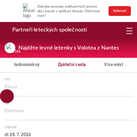
Získejte spoustu exkluzivních promo
akcí pouze v aplikaci Airpaz. Stáhnout
Stáhnout
nyní!
Partneři leteckých společností
Najděte levné letenky s Volotea z Nantes
Jednosměrný
Zpáteční cesta
Více měst
Od
Původ
Na
Destinace
Odjezd
út 28. 7. 2026