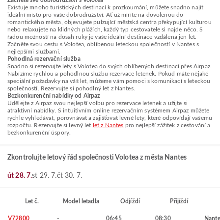
Začněte své dobrodružství s Volotea
Existuje mnoho turistických destinací k prozkoumání, můžete snadno najít
ideální místo pro vaše dobrodružství. Ať už míříte na dovolenou do
romantického města, objevujete pulzující městská centra překypující kulturou
nebo relaxujete na klidných plážích, každý typ cestovatele si najde něco. S
řadou možností na dosah ruky je vaše ideální destinace vzdálena jen let.
Začněte svou cestu s Volotea, oblíbenou leteckou společností v Nantes s
nejlepšími službami.
Pohodlná rezervační služba
Snadno si rezervujte lety s Volotea do svých oblíbených destinací přes Airpaz.
Nabízíme rychlou a pohodlnou službu rezervace letenek. Pokud máte nějaké
speciální požadavky na váš let, můžeme vám pomoci s komunikací s leteckou
společností. Rezervujte si pohodlný let z Nantes.
Bezkonkurenční nabídky od Airpaz
Udělejte z Airpaz svou nejlepší volbu pro rezervace letenek a užijte si
atraktivní nabídky. S intuitivním online rezervačním systémem Airpaz můžete
rychle vyhledávat, porovnávat a zajišťovat levné lety, které odpovídají vašemu
rozpočtu. Rezervujte si levný let
let z Nantes
pro nejlepší zážitek z cestování a
bezkonkurenční úspory.
Zkontrolujte letový řád společnosti Volotea z města Nantes
út 28. 7.
st 29. 7.
čt 30. 7.
Let č.
Model letadla
Odjíždí
Přijíždí
V72800
-
06:45
08:30
Nante