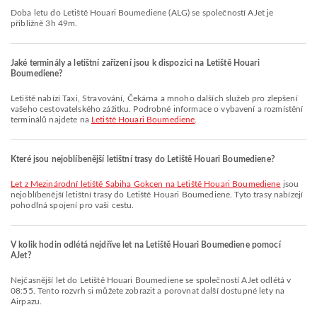
Doba letu do Letiště Houari Boumediene (ALG) se společností AJet je
přibližně 3h 49m.
Jaké terminály a letištní zařízení jsou k dispozici na Letiště Houari
Boumediene?
Letiště nabízí Taxi, Stravování, Čekárna a mnoho dalších služeb pro zlepšení
vašeho cestovatelského zážitku. Podrobné informace o vybavení a rozmístění
terminálů najdete na
Letiště Houari Boumediene
.
Které jsou nejoblíbenější letištní trasy do Letiště Houari Boumediene?
let z Mezinárodní letiště Sabiha Gokcen na Letiště Houari Boumediene
jsou
nejoblíbenější letištní trasy do Letiště Houari Boumediene. Tyto trasy nabízejí
pohodlná spojení pro vaši cestu.
V kolik hodin odlétá nejdříve let na Letiště Houari Boumediene pomocí
AJet?
Nejčasnější let do Letiště Houari Boumediene se společností AJet odlétá v
08:55. Tento rozvrh si můžete zobrazit a porovnat další dostupné lety na
Airpazu.