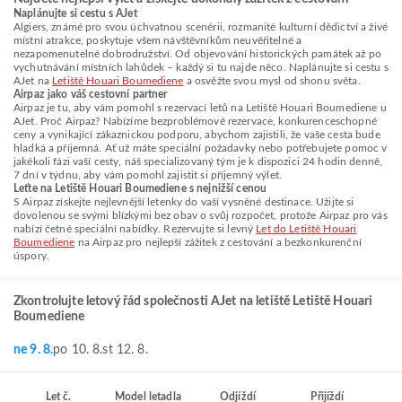
Naplánujte si cestu s AJet
Algiers, známé pro svou úchvatnou scenérii, rozmanité kulturní dědictví a živé
místní atrakce, poskytuje všem návštěvníkům neuvěřitelné a
nezapomenutelné dobrodružství. Od objevování historických památek až po
vychutnávání místních lahůdek – každý si tu najde něco. Naplánujte si cestu s
AJet na
Letiště Houari Boumediene
a osvěžte svou mysl od shonu světa.
Airpaz jako váš cestovní partner
Airpaz je tu, aby vám pomohl s rezervací letů na Letiště Houari Boumediene u
AJet. Proč Airpaz? Nabízíme bezproblémové rezervace, konkurenceschopné
ceny a vynikající zákaznickou podporu, abychom zajistili, že vaše cesta bude
hladká a příjemná. Ať už máte speciální požadavky nebo potřebujete pomoc v
jakékoli fázi vaší cesty, náš specializovaný tým je k dispozici 24 hodin denně,
7 dní v týdnu, aby vám pomohl zajistit si příjemný výlet.
Leťte na Letiště Houari Boumediene s nejnižší cenou
S Airpaz získejte nejlevnější letenky do vaší vysněné destinace. Užijte si
dovolenou se svými blízkými bez obav o svůj rozpočet, protože Airpaz pro vás
nabízí četné speciální nabídky. Rezervujte si levný
Let do Letiště Houari
Boumediene
na Airpaz pro nejlepší zážitek z cestování a bezkonkurenční
úspory.
Zkontrolujte letový řád společnosti AJet na letiště Letiště Houari
Boumediene
ne 9. 8.
po 10. 8.
st 12. 8.
Let č.
Model letadla
Odjíždí
Přijíždí