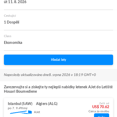
út 11. 8. 2026
Cestující
1 Dospělí
Class
Ekonomika
Hledat lety
Naposledy aktualizováno dne
8. srpna 2026 v 18:19 GMT+0
Zarezervujte si a získejte ty nejlepší nabídky letenek AJet do Letiště
Houari Boumediene
Istanbul (SAW)
Algiers (ALG)
Začít od
US$ 70.62
po 7. 9.
Přímý
Cena za osobu
AJet