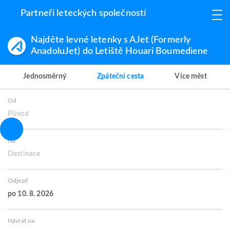
Partneři leteckých společností
Najděte levné letenky s AJet (Formerly
AnadoluJet) do Letiště Houari Boumediene
Jednosměrný
Zpáteční cesta
Více měst
Od
Původ
Na
Destinace
Odjezd
po 10. 8. 2026
Návrat na