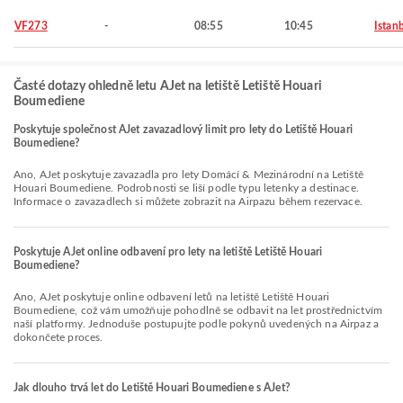
VF273
-
08:55
10:45
Istan
Časté dotazy ohledně letu AJet na letiště Letiště Houari
Boumediene
Poskytuje společnost AJet zavazadlový limit pro lety do Letiště Houari
Boumediene?
Ano, AJet poskytuje zavazadla pro lety Domácí & Mezinárodní na Letiště
Houari Boumediene. Podrobnosti se liší podle typu letenky a destinace.
Informace o zavazadlech si můžete zobrazit na Airpazu během rezervace.
Poskytuje AJet online odbavení pro lety na letiště Letiště Houari
Boumediene?
Ano, AJet poskytuje online odbavení letů na letiště Letiště Houari
Boumediene, což vám umožňuje pohodlně se odbavit na let prostřednictvím
naší platformy. Jednoduše postupujte podle pokynů uvedených na Airpaz a
dokončete proces.
Jak dlouho trvá let do Letiště Houari Boumediene s AJet?