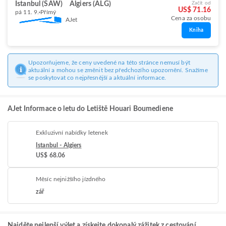
Istanbul (SAW)
Algiers (ALG)
Začít od
US$ 71.16
pá 11. 9.
Přímý
Cena za osobu
AJet
Kniha
Upozorňujeme, že ceny uvedené na této stránce nemusí být
aktuální a mohou se změnit bez předchozího upozornění. Snažíme
se poskytovat co nejpřesnější a aktuální informace.
AJet Informace o letu do Letiště Houari Boumediene
Exkluzivní nabídky letenek
Istanbul - Algiers
US$ 68.06
Měsíc nejnižšího jízdného
zář
Najděte nejlepší výlet a získejte dokonalý zážitek z cestování