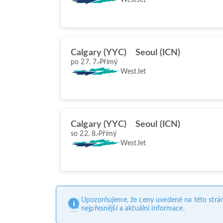
Calgary (YYC)
Seoul (ICN)
po 27. 7.
Přímý
WestJet
Calgary (YYC)
Seoul (ICN)
so 22. 8.
Přímý
WestJet
Upozorňujeme, že ceny uvedené na této strá
nejpřesnější a aktuální informace.