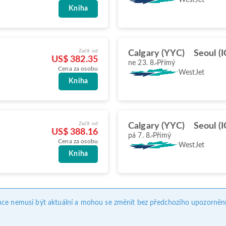
Kniha
Začít od
Calgary (YYC)
Seoul (
US$ 382.35
ne 23. 8.
Přímý
Cena za osobu
WestJet
Kniha
Začít od
Calgary (YYC)
Seoul (
US$ 388.16
pá 7. 8.
Přímý
Cena za osobu
WestJet
Kniha
nce nemusí být aktuální a mohou se změnit bez předchozího upozornění