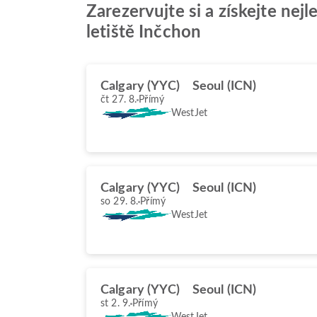
Zarezervujte si a získejte nej
letiště Inčchon
Calgary (YYC)
Seoul (ICN)
čt 27. 8.
Přímý
WestJet
Calgary (YYC)
Seoul (ICN)
so 29. 8.
Přímý
WestJet
Calgary (YYC)
Seoul (ICN)
st 2. 9.
Přímý
WestJet