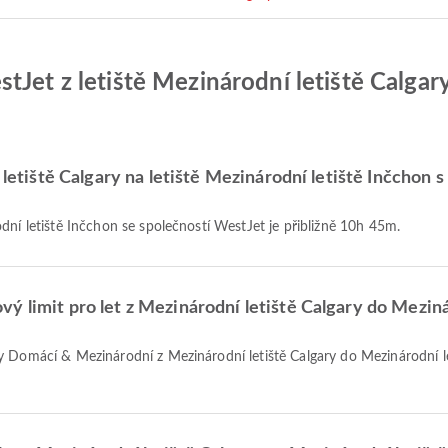
tJet z letiště Mezinárodní letiště Calgar
í letiště Calgary na letiště Mezinárodní letiště Inčchon
odní letiště Inčchon se společností WestJet je přibližně 10h 45m.
ý limit pro let z Mezinárodní letiště Calgary do Meziná