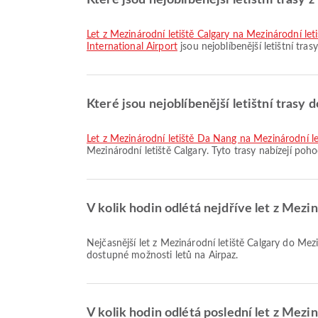
Které jsou nejoblíbenější letištní trasy 
let z Mezinárodní letiště Calgary na Mezinárodní le
International Airport
jsou nejoblíbenější letištní tras
Které jsou nejoblíbenější letištní trasy 
let z Mezinárodní letiště Da Nang na Mezinárodní l
Mezinárodní letiště Calgary. Tyto trasy nabízejí poho
V kolik hodin odlétá nejdříve let z Mez
Nejčasnější let z Mezinárodní letiště Calgary do Mezinárodní letiště Inčchon se společností WestJet odlétá v 16:00. Tento letový řád si můžete prohlédnout a porovnat další
dostupné možnosti letů na Airpaz.
V kolik hodin odlétá poslední let z Mez