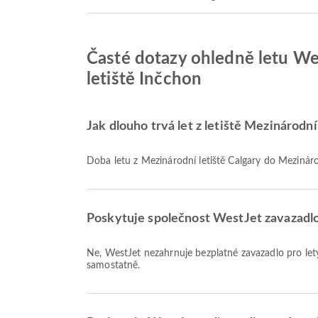
Časté dotazy ohledně letu Wes
letiště Inčchon
Jak dlouho trvá let z letiště Mezinárodn
Doba letu z Mezinárodní letiště Calgary do Mezinár
Poskytuje společnost WestJet zavazadlov
Ne, WestJet nezahrnuje bezplatné zavazadlo pro lety Domácí & Mezinárodní z Mezinárodní letiště Calgary do Mezinárodní letiště Inčchon. Zavazadlo je nutné zakoupit
samostatně.