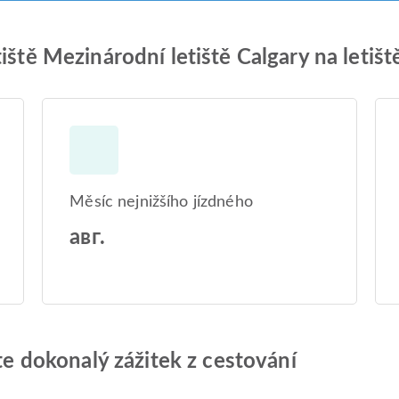
iště Mezinárodní letiště Calgary na letiš
Měsíc nejnižšího jízdného
авг.
jte dokonalý zážitek z cestování