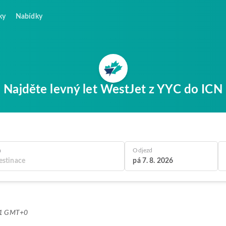
ky
Nabídky
Najděte levný let WestJet z YYC do ICN
a
Odjezd
pá 7. 8. 2026
:21 GMT+0