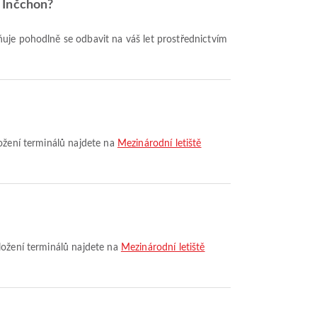
ě Inčchon?
ložení terminálů najdete na
Mezinárodní letiště
zložení terminálů najdete na
Mezinárodní letiště