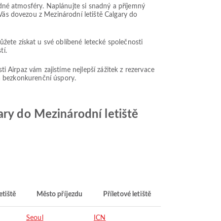
lidné atmosféry. Naplánujte si snadný a příjemný
 Vás dovezou z Mezinárodní letiště Calgary do
žete získat u své oblíbené letecké společnosti
tí.
ti Airpaz vám zajistíme nejlepší zážitek z rezervace
 a bezkonkurenční úspory.
ary do Mezinárodní letiště
etiště
Město příjezdu
Příletové letiště
Seoul
ICN