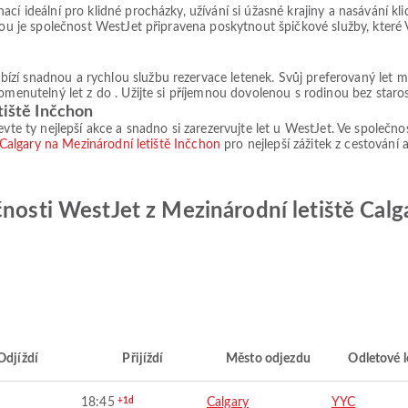
cí ideální pro klidné procházky, užívání si úžasné krajiny a nasávání k
enou je společnost WestJet připravena poskytnout špičkové služby, které
zí snadnou a rychlou službu rezervace letenek. Svůj preferovaný let mů
omenutelný let z do . Užijte si příjemnou dovolenou s rodinou bez staros
tiště Inčchon
vte ty nejlepší akce a snadno si zarezervujte let u WestJet. Ve společnos
ě Calgary na Mezinárodní letiště Inčchon
pro nejlepší zážitek z cestování
čnosti WestJet z Mezinárodní letiště Calg
Odjíždí
Přijíždí
Město odjezdu
Odletové l
18:45
+1d
Calgary
YYC