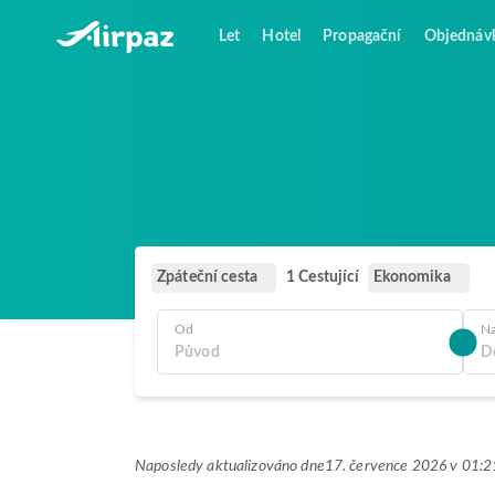
Let
Hotel
Propagační
Objednáv
Zpáteční cesta
Ekonomika
1 Cestující
Od
N
Naposledy aktualizováno dne
17. července 2026 v 01