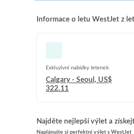
Informace o letu WestJet z let
Exkluzivní nabídky letenek
Calgary - Seoul, US$
322.11
Najděte nejlepší výlet a získe
Naplánujte si perfektní výlet s WestJet