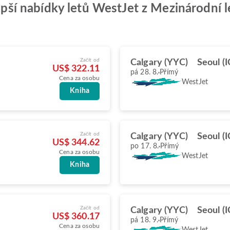
lepší nabídky letů WestJet z Mezinárodní 
Začít od
Calgary (YYC)
Seoul (
US$ 322.11
pá 28. 8.
Přímý
Cena za osobu
WestJet
Kniha
Začít od
Calgary (YYC)
Seoul (
US$ 344.62
po 17. 8.
Přímý
Cena za osobu
WestJet
Kniha
Začít od
Calgary (YYC)
Seoul (
US$ 360.17
pá 18. 9.
Přímý
Cena za osobu
WestJet