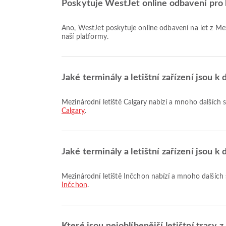
Poskytuje WestJet online odbavení pro l
Ano, WestJet poskytuje online odbavení na let z Mezinárodní letiště Calgary do Mezinárodní letiště Inčchon, což vám umožňuje pohodlně se odbavit na váš let prostřednictvím
naší platformy.
Jaké terminály a letištní zařízení jsou k
Mezinárodní letiště Calgary nabízí a mnoho dalšíc
Calgary
.
Jaké terminály a letištní zařízení jsou k
Mezinárodní letiště Inčchon nabízí a mnoho dalšíc
Inčchon
.