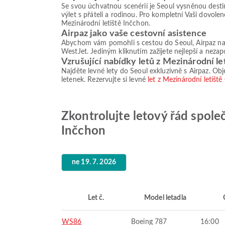
Se svou úchvatnou scenérií je Seoul vysněnou destina
výlet s přáteli a rodinou. Pro kompletní Vaši dovol
Mezinárodní letiště Inčchon.
Airpaz jako vaše cestovní asistence
Abychom vám pomohli s cestou do Seoul, Airpaz nabí
WestJet. Jediným kliknutím zažijete nejlepší a nezap
Vzrušující nabídky letů z Mezinárodní le
Najděte levné lety do Seoul exkluzivně s Airpaz. Obje
letenek. Rezervujte si levné
let z Mezinárodní letišt
Zkontrolujte letový řád spole
Inčchon
ne 19. 7. 2026
Let č.
Model letadla
WS86
Boeing 787
16:00