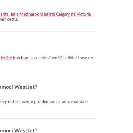
arita
,
let z Mezinárodní letiště Calgary na Victoria
vaši cestu.
 letiště Inčchon
jsou nejoblíbenější letištní trasy do
 pomocí WestJet?
 pomocí WestJet?