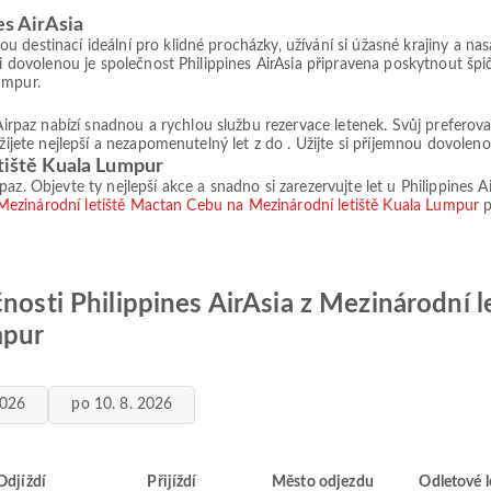
es AirAsia
 destinací ideální pro klidné procházky, užívání si úžasné krajiny a nas
aši dovolenou je společnost Philippines AirAsia připravena poskytnout šp
umpur.
az nabízí snadnou a rychlou službu rezervace letenek. Svůj preferovan
žijete nejlepší a nezapomenutelný let z do . Užijte si příjemnou dovoleno
etiště Kuala Lumpur
z. Objevte ty nejlepší akce a snadno si zarezervujte let u Philippines Ai
 Mezinárodní letiště Mactan Cebu na Mezinárodní letiště Kuala Lumpur
p
čnosti Philippines AirAsia z Mezinárodní 
mpur
2026
po 10. 8. 2026
Odjíždí
Přijíždí
Město odjezdu
Odletové l