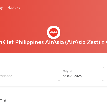
ky
Nabídky
ný let Philippines AirAsia (AirAsia Zest) 
a
Odjezd
so 8. 8. 2026
MT+0