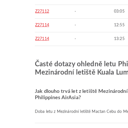
Z27112
-
03:05
Z27114
-
12:55
Z27114
-
13:25
Časté dotazy ohledně letu Phil
Mezinárodní letiště Kuala Lu
Jak dlouho trvá let z letiště Mezinárodn
Philippines AirAsia?
Doba letu z Mezinárodní letiště Mactan Cebu do Mez