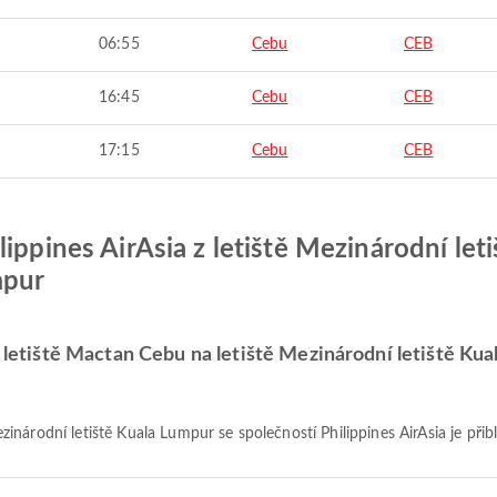
06:55
Cebu
CEB
16:45
Cebu
CEB
17:15
Cebu
CEB
ippines AirAsia z letiště Mezinárodní let
mpur
í letiště Mactan Cebu na letiště Mezinárodní letiště Ku
inárodní letiště Kuala Lumpur se společností Philippines AirAsia je přib