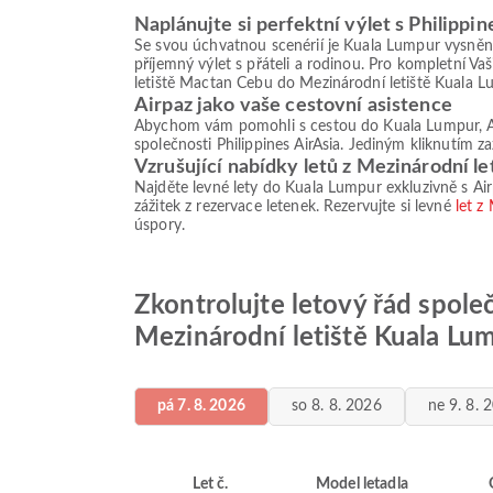
Naplánujte si perfektní výlet s Philippin
Se svou úchvatnou scenérií je Kuala Lumpur vysněnou
příjemný výlet s přáteli a rodinou. Pro kompletní V
letiště Mactan Cebu do Mezinárodní letiště Kuala L
Airpaz jako vaše cestovní asistence
Abychom vám pomohli s cestou do Kuala Lumpur, Airp
společnosti Philippines AirAsia. Jediným kliknutím za
Vzrušující nabídky letů z Mezinárodní l
Najděte levné lety do Kuala Lumpur exkluzivně s Airpa
zážitek z rezervace letenek. Rezervujte si levné
let z
úspory.
Zkontrolujte letový řád spole
Mezinárodní letiště Kuala Lu
pá 7. 8. 2026
so 8. 8. 2026
ne 9. 8. 
Let č.
Model letadla