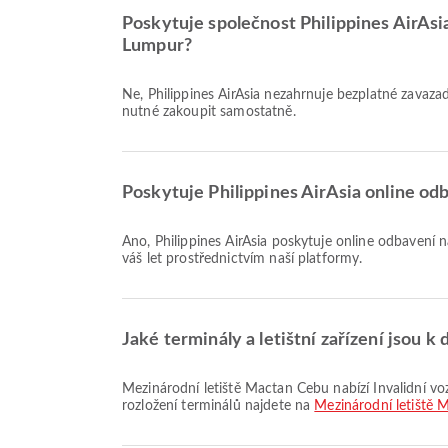
Poskytuje společnost Philippines AirAsi
Lumpur?
Ne, Philippines AirAsia nezahrnuje bezplatné zavazadlo pro lety Domácí & Mezinárodní z Mezinárodní letiště Mactan Cebu do Mezinárodní letiště Kuala Lumpur. Zavazadlo je
nutné zakoupit samostatně.
Poskytuje Philippines AirAsia online od
Ano, Philippines AirAsia poskytuje online odbavení na let z Mezinárodní letiště Mactan Cebu do Mezinárodní letiště Kuala Lumpur, což vám umožňuje pohodlně se odbavit na
váš let prostřednictvím naší platformy.
Jaké terminály a letištní zařízení jsou 
Mezinárodní letiště Mactan Cebu nabízí Invalidní vozík, Modlitební místnost, Airport Hotel a mnoho dalších služeb pro zpříjemnění vaší cesty. Podrobné informace o vybavení a
rozložení terminálů najdete na
Mezinárodní letiště