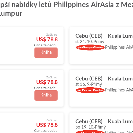
lepší nabídky letů Philippines AirAsia z 
 Lumpur
Začít od
Cebu (CEB)
Kuala Lum
US$ 78.8
st 21. 10.
Přímý
Cena za osobu
Philippines Air
Kniha
Začít od
Cebu (CEB)
Kuala Lum
US$ 78.8
st 16. 9.
Přímý
Cena za osobu
Philippines Air
Kniha
Začít od
Cebu (CEB)
Kuala Lum
US$ 78.8
po 19. 10.
Přímý
Cena za osobu
Philippines Air