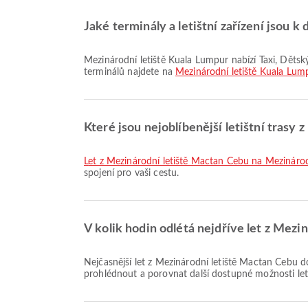
Jaké terminály a letištní zařízení jsou k
Mezinárodní letiště Kuala Lumpur nabízí Taxi, Dětský pokoj, Kuřácký prostor a mnoho dalších služeb pro zpříjemnění vaší cesty. Podrobné informace o vybavení a rozložení
terminálů najdete na
Mezinárodní letiště Kuala Lum
Které jsou nejoblíbenější letištní trasy
let z Mezinárodní letiště Mactan Cebu na Mezináro
spojení pro vaši cestu.
V kolik hodin odlétá nejdříve let z Mez
Nejčasnější let z Mezinárodní letiště Mactan Cebu do Mezinárodní letiště Kuala Lumpur se společností Philippines AirAsia odlétá v 12:55. Tento letový řád si můžete
prohlédnout a porovnat další dostupné možnosti let