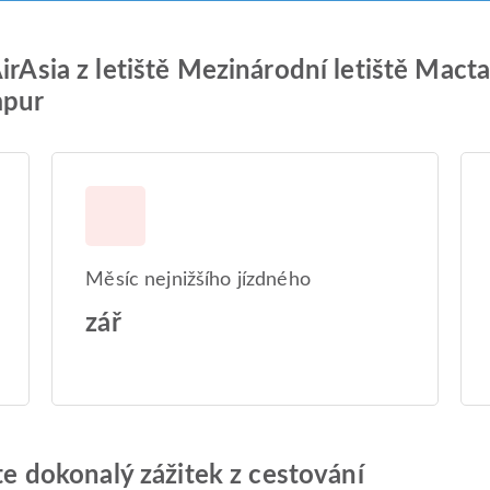
irAsia z letiště Mezinárodní letiště Mact
mpur
Měsíc nejnižšího jízdného
zář
jte dokonalý zážitek z cestování