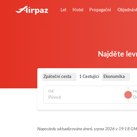
Let
Hotel
Propagační
Objednáv
Najděte lev
Zpáteční cesta
Ekonomika
1 Cestující
Od
N
Naposledy aktualizováno dne
6. srpna 2026 v 19:18 G