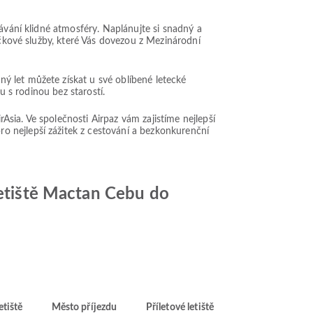
ávání klidné atmosféry. Naplánujte si snadný a
ičkové služby, které Vás dovezou z Mezinárodní
ý let můžete získat u své oblíbené letecké
u s rodinou bez starostí.
rAsia. Ve společnosti Airpaz vám zajistíme nejlepší
ro nejlepší zážitek z cestování a bezkonkurenční
letiště Mactan Cebu do
etiště
Město příjezdu
Příletové letiště