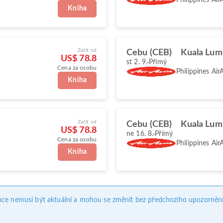
Kniha
Začít od
Cebu (CEB)
Kuala Lum
US$ 78.8
st 2. 9.
Přímý
Cena za osobu
Philippines Air
Kniha
Začít od
Cebu (CEB)
Kuala Lum
US$ 78.8
ne 16. 8.
Přímý
Cena za osobu
Philippines Air
Kniha
nce nemusí být aktuální a mohou se změnit bez předchozího upozornění