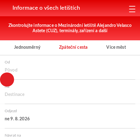
Informace o všech letištích
Zkontrolujte informace o Mezinárodní letiště Alejandro Velasco
Astete (CUZ), terminály, zařízení a další
Jednosměrný
Zpáteční cesta
Více měst
Od
Původ
Na
Destinace
Odjezd
ne 9. 8. 2026
Návrat na