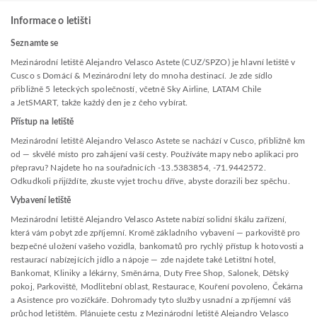
Informace o letišti
Seznamte se
Mezinárodní letiště Alejandro Velasco Astete (CUZ/SPZO) je hlavní letiště v
Cusco s Domácí & Mezinárodní lety do mnoha destinací. Je zde sídlo
přibližně 5 leteckých společností, včetně Sky Airline, LATAM Chile
a JetSMART, takže každý den je z čeho vybírat.
Přístup na letiště
Mezinárodní letiště Alejandro Velasco Astete se nachází v Cusco, přibližně km
od — skvělé místo pro zahájení vaší cesty. Používáte mapy nebo aplikaci pro
přepravu? Najdete ho na souřadnicích -13.5383854, -71.9442572.
Odkudkoli přijíždíte, zkuste vyjet trochu dříve, abyste dorazili bez spěchu.
Vybavení letiště
Mezinárodní letiště Alejandro Velasco Astete nabízí solidní škálu zařízení,
která vám pobyt zde zpříjemní. Kromě základního vybavení — parkoviště pro
bezpečné uložení vašeho vozidla, bankomatů pro rychlý přístup k hotovosti a
restaurací nabízejících jídlo a nápoje — zde najdete také Letištní hotel,
Bankomat, Kliniky a lékárny, Směnárna, Duty Free Shop, Salonek, Dětský
pokoj, Parkoviště, Modlitební oblast, Restaurace, Kouření povoleno, Čekárna
a Asistence pro vozíčkáře. Dohromady tyto služby usnadní a zpříjemní váš
průchod letištěm. Plánujete cestu z Mezinárodní letiště Alejandro Velasco