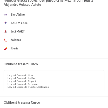
Nejlepší letecké společnosti působící na Mezinárodní letiště
Alejandro Velasco Astete
Sky Airline
LATAM Chile
JetSMART
Avianca
Iberia
Oblíbená trasa z Cusco
Lety od Cusco do Lima
Lety od Cusco do La Paz
Lety od Cusco do Bogotá
Lety od Cusco do Arequipa
Lety od Cusco do Puerto Maldonado
Oblíbená trasa na Cusco