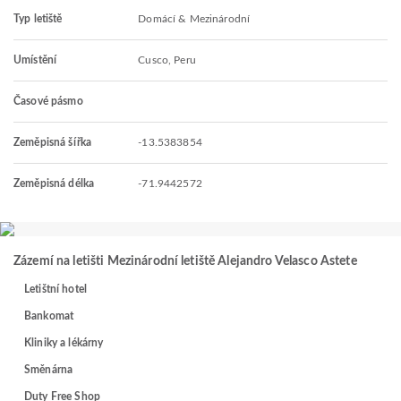
Typ letiště
Domácí & Mezinárodní
Umístění
Cusco, Peru
Časové pásmo
Zeměpisná šířka
-13.5383854
Zeměpisná délka
-71.9442572
Zázemí na letišti Mezinárodní letiště Alejandro Velasco Astete
Letištní hotel
Bankomat
Kliniky a lékárny
Směnárna
Duty Free Shop