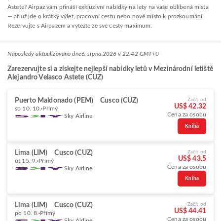
Astete? Airpaz vám přináší exkluzivní nabídky na lety na vaše oblíbená místa
— ať už jde o krátký výlet, pracovní cestu nebo nové místo k prozkoumání.
Rezervujte s Airpazem a vytěžte ze své cesty maximum.
Naposledy aktualizováno dne
6. srpna 2026 v 22:42 GMT+0
Zarezervujte si a získejte nejlepší nabídky letů v Mezinárodní letiště
Alejandro Velasco Astete (CUZ)
Puerto Maldonado (PEM)
Cusco (CUZ)
Začít od
US$ 42.32
so 10. 10.
Přímý
Cena za osobu
Sky Airline
Kniha
Lima (LIM)
Cusco (CUZ)
Začít od
US$ 43.5
út 15. 9.
Přímý
Cena za osobu
Sky Airline
Kniha
Lima (LIM)
Cusco (CUZ)
Začít od
US$ 44.41
po 10. 8.
Přímý
Cena za osobu
Sky Airline