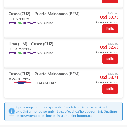
Cusco (CUZ)
Puerto Maldonado (PEM)
Začít od
US$ 50.75
út 1. 9.
Přímý
Cena za osobu
Sky Airline
Kniha
Lima (LIM)
Cusco (CUZ)
Začít od
US$ 52.65
ne 13. 9.
Přímý
Cena za osobu
Sky Airline
Kniha
Cusco (CUZ)
Puerto Maldonado (PEM)
Začít od
US$ 53.71
st 26. 8.
Přímý
Cena za osobu
LATAM Chile
Kniha
Upozorňujeme, že ceny uvedené na této stránce nemusí být
aktuální a mohou se změnit bez předchozího upozornění. Snažíme
se poskytovat co nejpřesnější a aktuální informace.