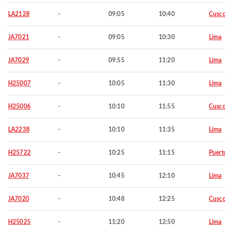
LA2128
-
09:05
10:40
Cusc
JA7021
-
09:05
10:30
Lima
JA7029
-
09:55
11:20
Lima
H25007
-
10:05
11:30
Lima
H25006
-
10:10
11:55
Cusc
LA2238
-
10:10
11:35
Lima
H25722
-
10:25
11:15
Puert
JA7037
-
10:45
12:10
Lima
JA7020
-
10:48
12:25
Cusc
H25025
-
11:20
12:50
Lima