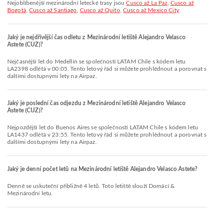
Nejoblíbenější mezinárodní letecké trasy jsou
Cusco až La Paz
,
Cusco až
Bogotá
,
Cusco až Santiago
,
Cusco až Quito
,
Cusco až Mexico City
Jaký je nejdřívější čas odletu z Mezinárodní letiště Alejandro Velasco
Astete (CUZ)?
Nejčasnější let do Medellín se společností LATAM Chile s kódem letu
LA2398 odlétá v 00:05. Tento letový řád si můžete prohlédnout a porovnat s
dalšími dostupnými lety na Airpaz.
Jaký je poslední čas odjezdu z Mezinárodní letiště Alejandro Velasco
Astete (CUZ)?
Nejpozdější let do Buenos Aires se společností LATAM Chile s kódem letu
LA1437 odlétá v 23:55. Tento letový řád si můžete prohlédnout a porovnat s
dalšími dostupnými lety na Airpaz.
Jaký je denní počet letů na Mezinárodní letiště Alejandro Velasco Astete?
Denně se uskuteční přibližně 4 letů. Toto letiště slouží Domácí &
Mezinárodní letu.