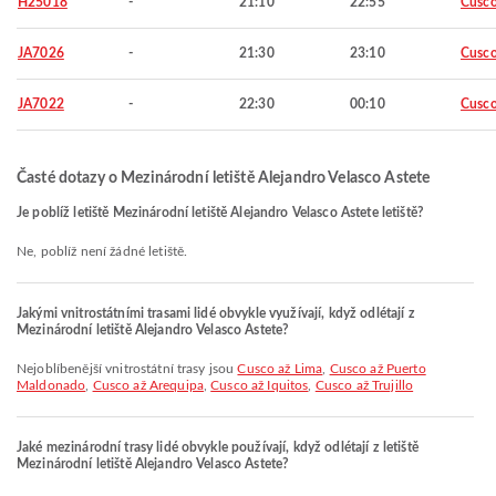
H25018
-
21:10
22:55
Cusc
JA7026
-
21:30
23:10
Cusc
JA7022
-
22:30
00:10
Cusc
Časté dotazy o Mezinárodní letiště Alejandro Velasco Astete
Je poblíž letiště Mezinárodní letiště Alejandro Velasco Astete letiště?
Ne, poblíž není žádné letiště.
Jakými vnitrostátními trasami lidé obvykle využívají, když odlétají z
Mezinárodní letiště Alejandro Velasco Astete?
Nejoblíbenější vnitrostátní trasy jsou
Cusco až Lima
,
Cusco až Puerto
Maldonado
,
Cusco až Arequipa
,
Cusco až Iquitos
,
Cusco až Trujillo
Jaké mezinárodní trasy lidé obvykle používají, když odlétají z letiště
Mezinárodní letiště Alejandro Velasco Astete?