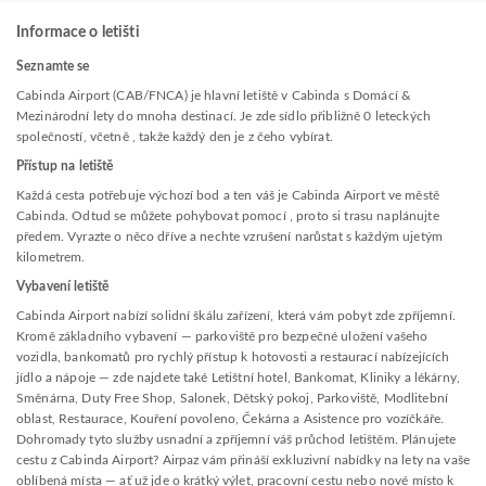
Informace o letišti
Seznamte se
Cabinda Airport (CAB/FNCA) je hlavní letiště v Cabinda s Domácí &
Mezinárodní lety do mnoha destinací. Je zde sídlo přibližně 0 leteckých
společností, včetně , takže každý den je z čeho vybírat.
Přístup na letiště
Každá cesta potřebuje výchozí bod a ten váš je Cabinda Airport ve městě
Cabinda. Odtud se můžete pohybovat pomocí , proto si trasu naplánujte
předem. Vyrazte o něco dříve a nechte vzrušení narůstat s každým ujetým
kilometrem.
Vybavení letiště
Cabinda Airport nabízí solidní škálu zařízení, která vám pobyt zde zpříjemní.
Kromě základního vybavení — parkoviště pro bezpečné uložení vašeho
vozidla, bankomatů pro rychlý přístup k hotovosti a restaurací nabízejících
jídlo a nápoje — zde najdete také Letištní hotel, Bankomat, Kliniky a lékárny,
Směnárna, Duty Free Shop, Salonek, Dětský pokoj, Parkoviště, Modlitební
oblast, Restaurace, Kouření povoleno, Čekárna a Asistence pro vozíčkáře.
Dohromady tyto služby usnadní a zpříjemní váš průchod letištěm. Plánujete
cestu z Cabinda Airport? Airpaz vám přináší exkluzivní nabídky na lety na vaše
oblíbená místa — ať už jde o krátký výlet, pracovní cestu nebo nové místo k