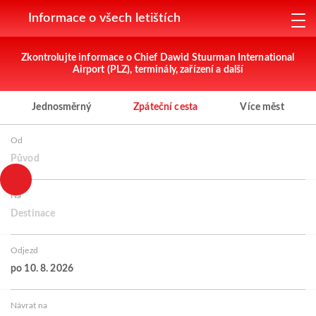
Informace o všech letištích
Zkontrolujte informace o Chief Dawid Stuurman International
Airport (PLZ), terminály, zařízení a další
Jednosměrný
Zpáteční cesta
Více měst
Od
Původ
Na
Destinace
Odjezd
po 10. 8. 2026
Návrat na