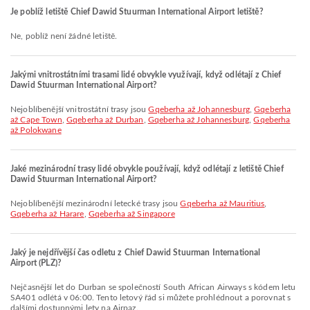
Je poblíž letiště Chief Dawid Stuurman International Airport letiště?
Ne, poblíž není žádné letiště.
Jakými vnitrostátními trasami lidé obvykle využívají, když odlétají z Chief
Dawid Stuurman International Airport?
Nejoblíbenější vnitrostátní trasy jsou
Gqeberha až Johannesburg
,
Gqeberha
až Cape Town
,
Gqeberha až Durban
,
Gqeberha až Johannesburg
,
Gqeberha
až Polokwane
Jaké mezinárodní trasy lidé obvykle používají, když odlétají z letiště Chief
Dawid Stuurman International Airport?
Nejoblíbenější mezinárodní letecké trasy jsou
Gqeberha až Mauritius
,
Gqeberha až Harare
,
Gqeberha až Singapore
Jaký je nejdřívější čas odletu z Chief Dawid Stuurman International
Airport (PLZ)?
Nejčasnější let do Durban se společností South African Airways s kódem letu
SA401 odlétá v 06:00. Tento letový řád si můžete prohlédnout a porovnat s
dalšími dostupnými lety na Airpaz.