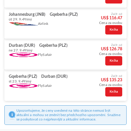
Johannesburg (JNB)
Gqeberha (PLZ)
Začít od
US$ 116.47
út 29. 9.
Přímý
Cena za osobu
Airlink
Kniha
Durban (DUR)
Gqeberha (PLZ)
Začít od
US$ 126.78
ne 27. 9.
Přímý
Cena za osobu
FlySafair
Kniha
Gqeberha (PLZ)
Durban (DUR)
Začít od
US$ 135.23
st 23. 9.
Přímý
Cena za osobu
FlySafair
Kniha
Upozorňujeme, že ceny uvedené na této stránce nemusí být
aktuální a mohou se změnit bez předchozího upozornění. Snažíme
se poskytovat co nejpřesnější a aktuální informace.