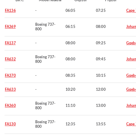
Let č.
Model letadla
Odjíždí
Přijíždí
FA136
-
06:05
07:25
Cape
Boeing 737-
FA369
06:15
08:00
Johan
800
FA137
-
08:00
09:25
Gqeb
Boeing 737-
FA632
08:00
09:45
Johan
800
FA370
-
08:35
10:15
Gqeb
FA633
-
10:20
12:00
Gqeb
Boeing 737-
FA360
11:10
13:00
Johan
800
Boeing 737-
FA130
12:35
13:55
Cape
800