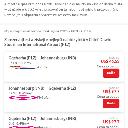
Airport? Airpaz vám přináší exkluzivní nabídky na lety na vaše oblíbená místa
— ať už jde o krátký výlet, pracovní cestu nebo nové místo k prozkoumání.
Rezervujte s Airpazem a vytěžte ze své cesty maximum.
Naposledy aktualizováno dne
4. srpna 2026 v 00:35 GMT+0
Zarezervujte si a získejte nejlepší nabídky letů v Chief Dawid
Stuurman International Airport (PLZ)
Gqeberha (PLZ)
Johannesburg (JNB)
Začít od
US$ 46.53
út 18. 8.
Přímý
Cena za osobu
Airlink
Kniha
Johannesburg (JNB)
Gqeberha (PLZ)
Začít od
US$ 97.7
pá 28. 8.
Přímý
Cena za osobu
FlySafair
Kniha
Gqeberha (PLZ)
Johannesburg (JNB)
Začít od
US$ 97.7
čt 6. 8.
Přímý
Cena za osobu
FlySafair