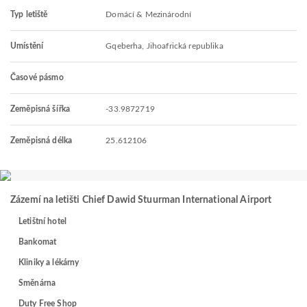
Typ letiště
Domácí & Mezinárodní
Umístění
Gqeberha, Jihoafrická republika
Časové pásmo
Zeměpisná šířka
-33.9872719
Zeměpisná délka
25.612106
Zázemí na letišti Chief Dawid Stuurman International Airport
Letištní hotel
Bankomat
Kliniky a lékárny
Směnárna
Duty Free Shop