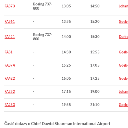
Boeing 737-
FA373
13:05
14:50
Johan
800
FA361
-
13:35
15:20
Gqeb
Boeing 737-
FA421
14:00
15:30
Durb
800
FA31
-
14:30
15:55
Gqeb
FA374
-
15:25
17:05
Gqeb
FA422
-
16:05
17:25
Gqeb
FA232
-
17:15
19:00
Johan
FA233
-
19:35
21:10
Gqeb
Časté dotazy o Chief Dawid Stuurman International Airport