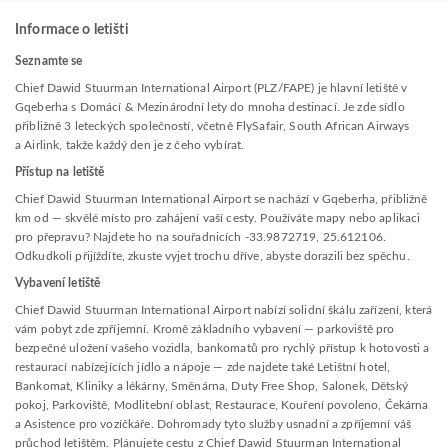
Informace o letišti
Seznamte se
Chief Dawid Stuurman International Airport (PLZ/FAPE) je hlavní letiště v
Gqeberha s Domácí & Mezinárodní lety do mnoha destinací. Je zde sídlo
přibližně 3 leteckých společností, včetně FlySafair, South African Airways
a Airlink, takže každý den je z čeho vybírat.
Přístup na letiště
Chief Dawid Stuurman International Airport se nachází v Gqeberha, přibližně
km od — skvělé místo pro zahájení vaší cesty. Používáte mapy nebo aplikaci
pro přepravu? Najdete ho na souřadnicích -33.9872719, 25.612106.
Odkudkoli přijíždíte, zkuste vyjet trochu dříve, abyste dorazili bez spěchu.
Vybavení letiště
Chief Dawid Stuurman International Airport nabízí solidní škálu zařízení, která
vám pobyt zde zpříjemní. Kromě základního vybavení — parkoviště pro
bezpečné uložení vašeho vozidla, bankomatů pro rychlý přístup k hotovosti a
restaurací nabízejících jídlo a nápoje — zde najdete také Letištní hotel,
Bankomat, Kliniky a lékárny, Směnárna, Duty Free Shop, Salonek, Dětský
pokoj, Parkoviště, Modlitební oblast, Restaurace, Kouření povoleno, Čekárna
a Asistence pro vozíčkáře. Dohromady tyto služby usnadní a zpříjemní váš
průchod letištěm. Plánujete cestu z Chief Dawid Stuurman International