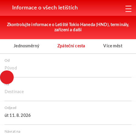
Informace o všech letištích
Zkontrolujte informace o Letiště Tokio Haneda (HND), terminály,
zařízení a další
Jednosměrný
Zpáteční cesta
Více měst
Od
Původ
Na
Destinace
Odjezd
út 11. 8. 2026
Návrat na