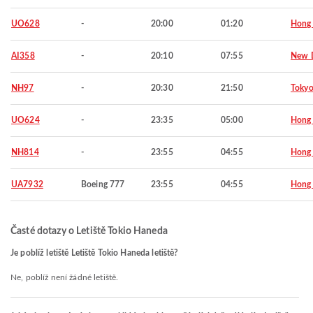
UO628
-
20:00
01:20
Hong
AI358
-
20:10
07:55
New D
NH97
-
20:30
21:50
Toky
UO624
-
23:35
05:00
Hong
NH814
-
23:55
04:55
Hong
UA7932
Boeing 777
23:55
04:55
Hong
Časté dotazy o Letiště Tokio Haneda
Je poblíž letiště Letiště Tokio Haneda letiště?
Ne, poblíž není žádné letiště.