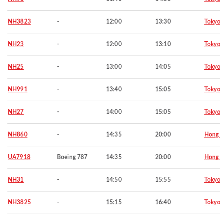
NH3823
-
12:00
13:30
Toky
NH23
-
12:00
13:10
Toky
NH25
-
13:00
14:05
Toky
NH991
-
13:40
15:05
Toky
NH27
-
14:00
15:05
Toky
NH860
-
14:35
20:00
Hong
UA7918
Boeing 787
14:35
20:00
Hong
NH31
-
14:50
15:55
Toky
NH3825
-
15:15
16:40
Toky