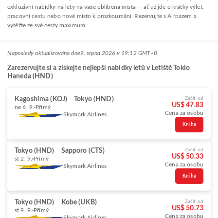
exkluzivní nabídky na lety na vaše oblíbená místa — ať už jde o krátký výlet,
pracovní cestu nebo nové místo k prozkoumání. Rezervujte s Airpazem a
vytěžte ze své cesty maximum.
Naposledy aktualizováno dne
9. srpna 2026 v 19:12 GMT+0
Zarezervujte si a získejte nejlepší nabídky letů v Letiště Tokio
Haneda (HND)
Kagoshima (KOJ)
Tokyo (HND)
Začít od
US$ 47.83
ne 6. 9.
Přímý
Cena za osobu
Skymark Airlines
Kniha
Tokyo (HND)
Sapporo (CTS)
Začít od
US$ 50.33
st 2. 9.
Přímý
Cena za osobu
Skymark Airlines
Kniha
Tokyo (HND)
Kobe (UKB)
Začít od
US$ 50.73
st 9. 9.
Přímý
Cena za osobu
Skymark Airlines