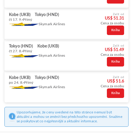
Kobe (UKB)
Tokyo (HND)
Začít od
US$ 51.31
čt 17. 9.
Přímý
Cena za osobu
Skymark Airlines
Kniha
Tokyo (HND)
Kobe (UKB)
Začít od
US$ 51.49
čt 27. 8.
Přímý
Cena za osobu
Skymark Airlines
Kniha
Kobe (UKB)
Tokyo (HND)
Začít od
US$ 51.6
po 24. 8.
Přímý
Cena za osobu
Skymark Airlines
Kniha
Upozorňujeme, že ceny uvedené na této stránce nemusí být
aktuální a mohou se změnit bez předchozího upozornění. Snažíme
se poskytovat co nejpřesnější a aktuální informace.