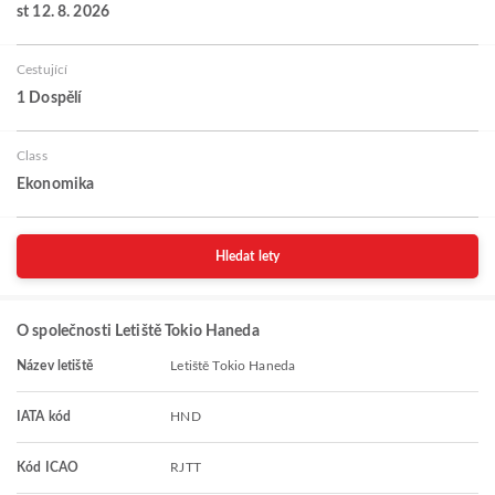
st 12. 8. 2026
Cestující
1 Dospělí
Class
Ekonomika
Hledat lety
O společnosti Letiště Tokio Haneda
Název letiště
Letiště Tokio Haneda
IATA kód
HND
Kód ICAO
RJTT