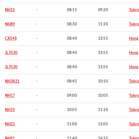
NH15
-
08:15
09:20
Toky
NH89
-
08:30
11:20
Toky
CX548
-
08:40
13:55
Hong
JL7030
-
08:40
13:55
Hong
JL7030
-
08:40
13:55
Hong
NH3821
-
08:45
10:10
Toky
NH17
-
09:00
10:05
Toky
NH19
-
10:05
11:10
Toky
NH21
-
11:00
12:05
Toky
NH91
-
11:40
14:35
Toky