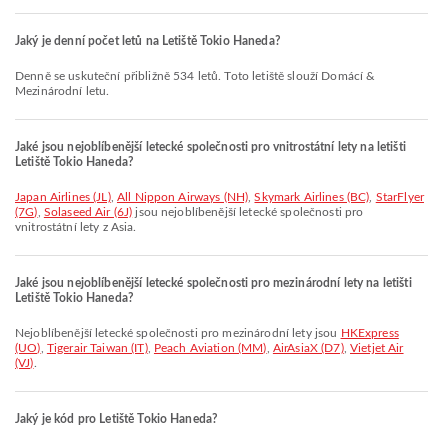
Jaký je denní počet letů na Letiště Tokio Haneda?
Denně se uskuteční přibližně 534 letů. Toto letiště slouží Domácí &
Mezinárodní letu.
Jaké jsou nejoblíbenější letecké společnosti pro vnitrostátní lety na letišti
Letiště Tokio Haneda?
Japan Airlines (JL)
,
All Nippon Airways (NH)
,
Skymark Airlines (BC)
,
StarFlyer
(7G)
,
Solaseed Air (6J)
jsou nejoblíbenější letecké společnosti pro
vnitrostátní lety z Asia.
Jaké jsou nejoblíbenější letecké společnosti pro mezinárodní lety na letišti
Letiště Tokio Haneda?
Nejoblíbenější letecké společnosti pro mezinárodní lety jsou
HKExpress
(UO)
,
Tigerair Taiwan (IT)
,
Peach Aviation (MM)
,
AirAsiaX (D7)
,
Vietjet Air
(VJ)
.
Jaký je kód pro Letiště Tokio Haneda?