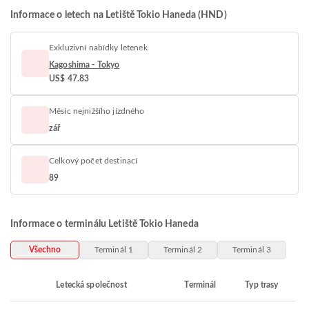
Informace o letech na Letiště Tokio Haneda (HND)
Exkluzivní nabídky letenek
Kagoshima - Tokyo
US$ 47.83
Měsíc nejnižšího jízdného
zář
Celkový počet destinací
89
Informace o terminálu Letiště Tokio Haneda
Všechno
Terminál 1
Terminál 2
Terminál 3
Letecká společnost
Terminál
Typ trasy