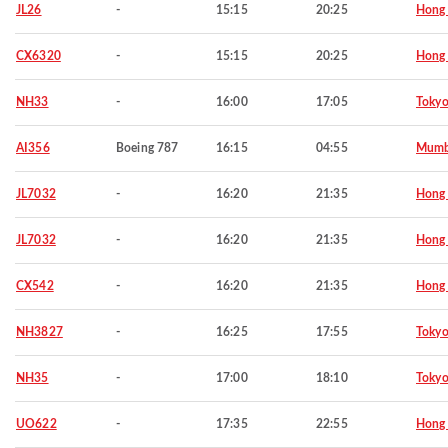
JL26
-
15:15
20:25
Hong
CX6320
-
15:15
20:25
Hong
NH33
-
16:00
17:05
Toky
AI356
Boeing 787
16:15
04:55
Mumb
JL7032
-
16:20
21:35
Hong
JL7032
-
16:20
21:35
Hong
CX542
-
16:20
21:35
Hong
NH3827
-
16:25
17:55
Toky
NH35
-
17:00
18:10
Toky
UO622
-
17:35
22:55
Hong