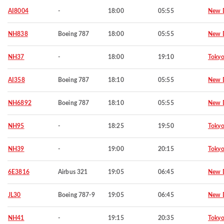
AI8004
-
18:00
05:55
New D
NH838
Boeing 787
18:00
05:55
New D
NH37
-
18:00
19:10
Toky
AI358
Boeing 787
18:10
05:55
New D
NH6892
Boeing 787
18:10
05:55
New D
NH95
-
18:25
19:50
Toky
NH39
-
19:00
20:15
Toky
6E3816
Airbus 321
19:05
06:45
New D
JL30
Boeing 787-9
19:05
06:45
New D
NH41
-
19:15
20:35
Toky