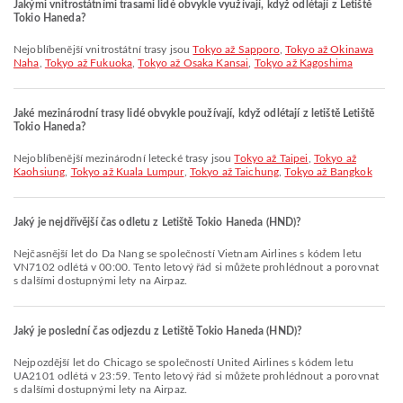
Jakými vnitrostátními trasami lidé obvykle využívají, když odlétají z Letiště
Tokio Haneda?
Nejoblíbenější vnitrostátní trasy jsou
Tokyo až Sapporo
,
Tokyo až Okinawa
Naha
,
Tokyo až Fukuoka
,
Tokyo až Osaka Kansai
,
Tokyo až Kagoshima
Jaké mezinárodní trasy lidé obvykle používají, když odlétají z letiště Letiště
Tokio Haneda?
Nejoblíbenější mezinárodní letecké trasy jsou
Tokyo až Taipei
,
Tokyo až
Kaohsiung
,
Tokyo až Kuala Lumpur
,
Tokyo až Taichung
,
Tokyo až Bangkok
Jaký je nejdřívější čas odletu z Letiště Tokio Haneda (HND)?
Nejčasnější let do Da Nang se společností Vietnam Airlines s kódem letu
VN7102 odlétá v 00:00. Tento letový řád si můžete prohlédnout a porovnat
s dalšími dostupnými lety na Airpaz.
Jaký je poslední čas odjezdu z Letiště Tokio Haneda (HND)?
Nejpozdější let do Chicago se společností United Airlines s kódem letu
UA2101 odlétá v 23:59. Tento letový řád si můžete prohlédnout a porovnat
s dalšími dostupnými lety na Airpaz.