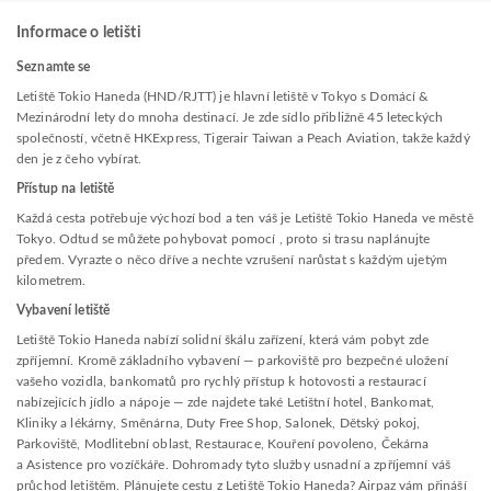
Informace o letišti
Seznamte se
Letiště Tokio Haneda (HND/RJTT) je hlavní letiště v Tokyo s Domácí &
Mezinárodní lety do mnoha destinací. Je zde sídlo přibližně 45 leteckých
společností, včetně HKExpress, Tigerair Taiwan a Peach Aviation, takže každý
den je z čeho vybírat.
Přístup na letiště
Každá cesta potřebuje výchozí bod a ten váš je Letiště Tokio Haneda ve městě
Tokyo. Odtud se můžete pohybovat pomocí , proto si trasu naplánujte
předem. Vyrazte o něco dříve a nechte vzrušení narůstat s každým ujetým
kilometrem.
Vybavení letiště
Letiště Tokio Haneda nabízí solidní škálu zařízení, která vám pobyt zde
zpříjemní. Kromě základního vybavení — parkoviště pro bezpečné uložení
vašeho vozidla, bankomatů pro rychlý přístup k hotovosti a restaurací
nabízejících jídlo a nápoje — zde najdete také Letištní hotel, Bankomat,
Kliniky a lékárny, Směnárna, Duty Free Shop, Salonek, Dětský pokoj,
Parkoviště, Modlitební oblast, Restaurace, Kouření povoleno, Čekárna
a Asistence pro vozíčkáře. Dohromady tyto služby usnadní a zpříjemní váš
průchod letištěm. Plánujete cestu z Letiště Tokio Haneda? Airpaz vám přináší