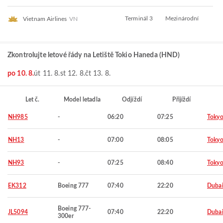
Terminál 3
Mezinárodní
Vietnam Airlines
VN
Zkontrolujte letové řády na Letiště Tokio Haneda (HND)
po 10. 8.
út 11. 8.
st 12. 8.
čt 13. 8.
Let č.
Model letadla
Odjíždí
Přijíždí
NH985
-
06:20
07:25
Toky
NH13
-
07:00
08:05
Toky
NH93
-
07:25
08:40
Toky
EK312
Boeing 777
07:40
22:20
Duba
Boeing 777-
JL5094
07:40
22:20
Duba
300er