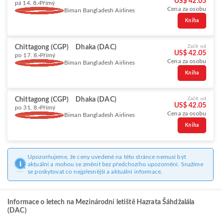
US$ 42.05
pá 14. 8.
Přímý
Cena za osobu
Biman Bangladesh Airlines
Kniha
Chittagong (CGP)
Dhaka (DAC)
Začít od
US$ 42.05
po 17. 8.
Přímý
Cena za osobu
Biman Bangladesh Airlines
Kniha
Chittagong (CGP)
Dhaka (DAC)
Začít od
US$ 42.05
po 31. 8.
Přímý
Cena za osobu
Biman Bangladesh Airlines
Kniha
Upozorňujeme, že ceny uvedené na této stránce nemusí být
aktuální a mohou se změnit bez předchozího upozornění. Snažíme
se poskytovat co nejpřesnější a aktuální informace.
Informace o letech na Mezinárodní letiště Hazrata Šáhdžalála
(DAC)