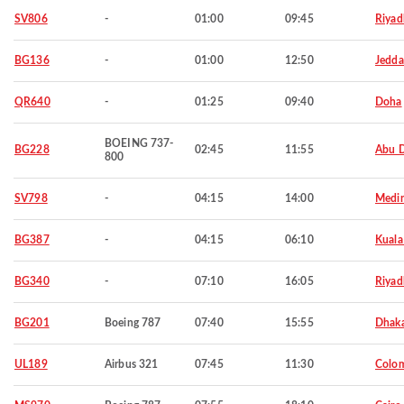
SV806
-
01:00
09:45
Riyad
BG136
-
01:00
12:50
Jedd
QR640
-
01:25
09:40
Doha
BOEING 737-
BG228
02:45
11:55
Abu 
800
SV798
-
04:15
14:00
Medi
BG387
-
04:15
06:10
Kuala
BG340
-
07:10
16:05
Riyad
BG201
Boeing 787
07:40
15:55
Dhak
UL189
Airbus 321
07:45
11:30
Colo