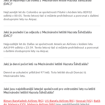
Jaký je nejdřívější čas odletu z Mezinárodní letiště Hazrata Šáhdžalála
(DAC)?
Nejčasnější let do Colombo se společností FitsAir s kódem letu 8D932
odlétá v 00:01. Tento letový řád si můžete prohlédnout a porovnat s dalšími
dostupnými lety na Airpaz.
Jaký je poslední čas odjezdu z Mezinárodní letiště Hazrata Šáhdžalála
(DAC)?
Nejpozdější let do Dallas se společností American Airlines s kódem letu
AA1999 odlétá v 23:59. Tento letový řád si můžete prohlédnout a porovnat
s dalšími dostupnými lety na Airpaz.
Jaký je denní počet letů na Mezinárodní letiště Hazrata Šáhdžalála?
Denně se uskuteční přibližně 97 letů. Toto letiště slouží Domácí &
Mezinárodní letu.
Jaké jsou nejoblíbenější letecké společnosti pro vnitrostátní lety na letišti
Mezinárodní letiště Hazrata Šáhdžalála?
Biman Bangladesh Airlines (BG)
,
US-Bangla Airlines (BS)
,
Novoair (VQ)
,
Batik
Air Malaysia (OD)
,
Malaysia Airlines (MH)
jsou nejoblíbenější letecké