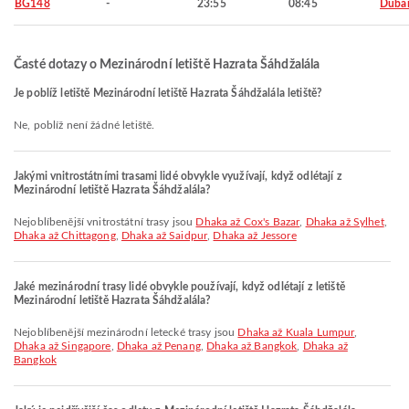
BG148
-
23:55
08:45
Duba
Časté dotazy o Mezinárodní letiště Hazrata Šáhdžalála
Je poblíž letiště Mezinárodní letiště Hazrata Šáhdžalála letiště?
Ne, poblíž není žádné letiště.
Jakými vnitrostátními trasami lidé obvykle využívají, když odlétají z
Mezinárodní letiště Hazrata Šáhdžalála?
Nejoblíbenější vnitrostátní trasy jsou
Dhaka až Cox's Bazar
,
Dhaka až Sylhet
,
Dhaka až Chittagong
,
Dhaka až Saidpur
,
Dhaka až Jessore
Jaké mezinárodní trasy lidé obvykle používají, když odlétají z letiště
Mezinárodní letiště Hazrata Šáhdžalála?
Nejoblíbenější mezinárodní letecké trasy jsou
Dhaka až Kuala Lumpur
,
Dhaka až Singapore
,
Dhaka až Penang
,
Dhaka až Bangkok
,
Dhaka až
Bangkok