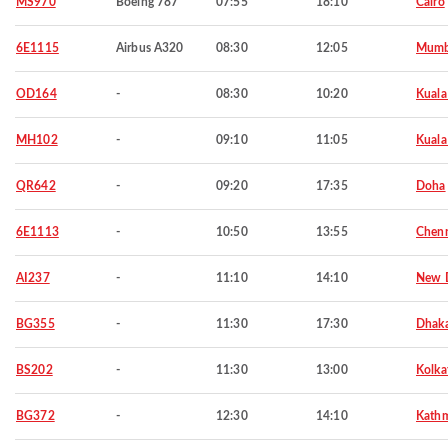
MS970
Boeing 787
07:55
18:10
Cairo
6E1115
Airbus A320
08:30
12:05
Mumb
OD164
-
08:30
10:20
Kuala
MH102
-
09:10
11:05
Kuala
QR642
-
09:20
17:35
Doha
6E1113
-
10:50
13:55
Chen
AI237
-
11:10
14:10
New D
BG355
-
11:30
17:30
Dhak
BS202
-
11:30
13:00
Kolka
BG372
-
12:30
14:10
Kath