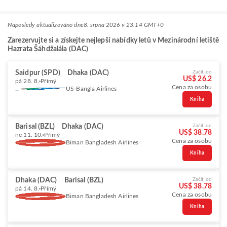
Naposledy aktualizováno dne
8. srpna 2026 v 23:14 GMT+0
Zarezervujte si a získejte nejlepší nabídky letů v Mezinárodní letiště
Hazrata Šáhdžalála (DAC)
Saidpur (SPD)
Dhaka (DAC)
Začít od
US$ 26.2
pá 28. 8.
Přímý
Cena za osobu
US-Bangla Airlines
Kniha
Barisal (BZL)
Dhaka (DAC)
Začít od
US$ 38.78
ne 11. 10.
Přímý
Cena za osobu
Biman Bangladesh Airlines
Kniha
Dhaka (DAC)
Barisal (BZL)
Začít od
US$ 38.78
pá 14. 8.
Přímý
Cena za osobu
Biman Bangladesh Airlines
Kniha