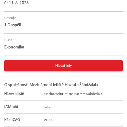
út 11. 8. 2026
Cestující
1 Dospělí
Class
Ekonomika
Hledat lety
O společnosti Mezinárodní letiště Hazrata Šáhdžalála
Název letiště
Mezinárodní letiště Hazrata Šáhdžalála
IATA kód
DAC
Kód ICAO
VGHS