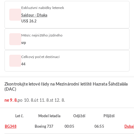
Exkluzivní nabídky letenek
Saidpur - Dhaka
US$ 26.2
Měsíc nejnižšího jízdného
srp
Celkový počet destinací
44
Zkontrolujte letové řády na Mezinárodní letiště Hazrata Šáhdžalála
(DAC)
ne 9. 8.
po 10. 8.
út 11. 8.
st 12. 8.
Let č.
Model letadla
Odjíždí
Přijíždí
BG348
Boeing 737
00:05
06:55
Duba