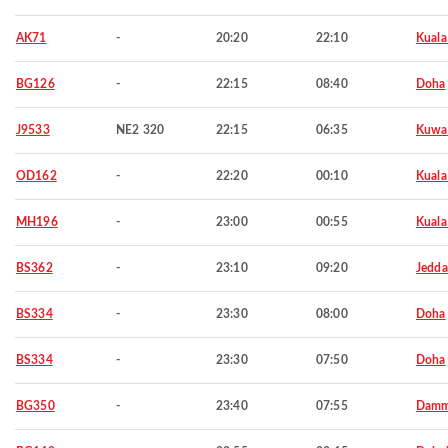
AK71
-
20:20
22:10
Kuala
BG126
-
22:15
08:40
Doha
J9533
NE2 320
22:15
06:35
Kuwa
OD162
-
22:20
00:10
Kuala
MH196
-
23:00
00:55
Kuala
BS362
-
23:10
09:20
Jedd
BS334
-
23:30
08:00
Doha
BS334
-
23:30
07:50
Doha
BG350
-
23:40
07:55
Dam