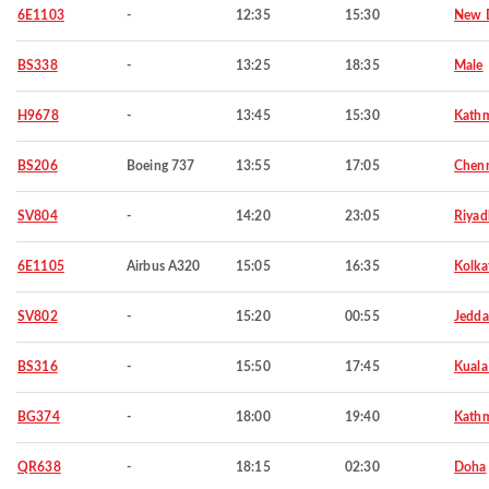
6E1103
-
12:35
15:30
New D
BS338
-
13:25
18:35
Male
H9678
-
13:45
15:30
Kath
BS206
Boeing 737
13:55
17:05
Chen
SV804
-
14:20
23:05
Riyad
6E1105
Airbus A320
15:05
16:35
Kolka
SV802
-
15:20
00:55
Jedd
BS316
-
15:50
17:45
Kuala
BG374
-
18:00
19:40
Kath
QR638
-
18:15
02:30
Doha