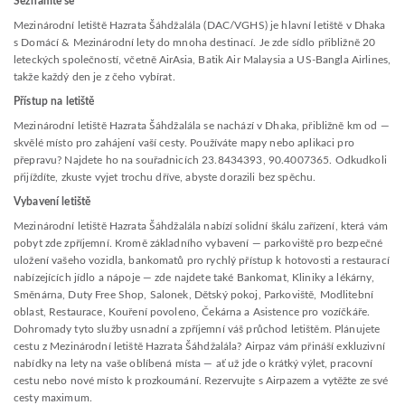
Seznamte se
Mezinárodní letiště Hazrata Šáhdžalála (DAC/VGHS) je hlavní letiště v Dhaka
s Domácí & Mezinárodní lety do mnoha destinací. Je zde sídlo přibližně 20
leteckých společností, včetně AirAsia, Batik Air Malaysia a US-Bangla Airlines,
takže každý den je z čeho vybírat.
Přístup na letiště
Mezinárodní letiště Hazrata Šáhdžalála se nachází v Dhaka, přibližně km od —
skvělé místo pro zahájení vaší cesty. Používáte mapy nebo aplikaci pro
přepravu? Najdete ho na souřadnicích 23.8434393, 90.4007365. Odkudkoli
přijíždíte, zkuste vyjet trochu dříve, abyste dorazili bez spěchu.
Vybavení letiště
Mezinárodní letiště Hazrata Šáhdžalála nabízí solidní škálu zařízení, která vám
pobyt zde zpříjemní. Kromě základního vybavení — parkoviště pro bezpečné
uložení vašeho vozidla, bankomatů pro rychlý přístup k hotovosti a restaurací
nabízejících jídlo a nápoje — zde najdete také Bankomat, Kliniky a lékárny,
Směnárna, Duty Free Shop, Salonek, Dětský pokoj, Parkoviště, Modlitební
oblast, Restaurace, Kouření povoleno, Čekárna a Asistence pro vozíčkáře.
Dohromady tyto služby usnadní a zpříjemní váš průchod letištěm. Plánujete
cestu z Mezinárodní letiště Hazrata Šáhdžalála? Airpaz vám přináší exkluzivní
nabídky na lety na vaše oblíbená místa — ať už jde o krátký výlet, pracovní
cestu nebo nové místo k prozkoumání. Rezervujte s Airpazem a vytěžte ze své
cesty maximum.