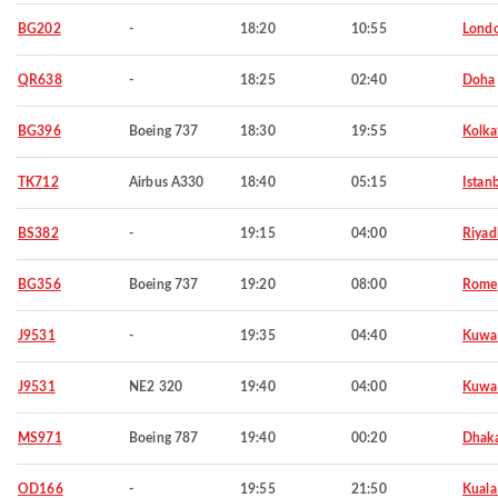
BG202
-
18:20
10:55
Lond
QR638
-
18:25
02:40
Doha
BG396
Boeing 737
18:30
19:55
Kolka
TK712
Airbus A330
18:40
05:15
Istan
BS382
-
19:15
04:00
Riyad
BG356
Boeing 737
19:20
08:00
Rome
J9531
-
19:35
04:40
Kuwa
J9531
NE2 320
19:40
04:00
Kuwa
MS971
Boeing 787
19:40
00:20
Dhak
OD166
-
19:55
21:50
Kuala