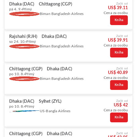
Dhaka (DAC)
Chittagong (CGP)
Začít od
US$ 39.11
pá 4. 9.
Přímý
Cena za osobu
Biman Bangladesh Airlines
Kniha
Rajshahi (RJH)
Dhaka (DAC)
Začít od
US$ 39.91
so 24. 10.
Přímý
Cena za osobu
Biman Bangladesh Airlines
Kniha
Chittagong (CGP)
Dhaka (DAC)
Začít od
US$ 40.89
po 10. 8.
Přímý
Cena za osobu
Biman Bangladesh Airlines
Kniha
Dhaka (DAC)
Sylhet (ZYL)
Začít od
US$ 42
po 10. 8.
Přímý
Cena za osobu
US-Bangla Airlines
Kniha
Chittagong (CGP)
Dhaka (DAC)
Začít od