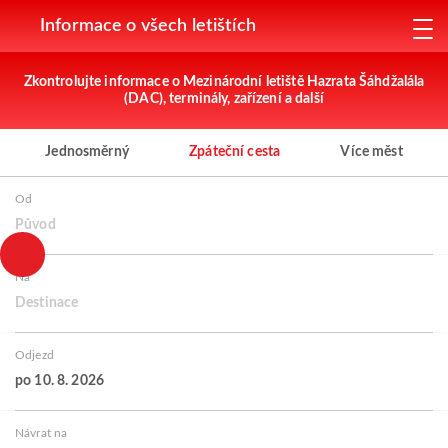
Informace o všech letištích
Zkontrolujte informace o Mezinárodní letiště Hazrata Šáhdžalála
(DAC), terminály, zařízení a další
Jednosměrný
Zpáteční cesta
Více měst
Od
Původ
Na
Destinace
Odjezd
po 10. 8. 2026
Návrat na