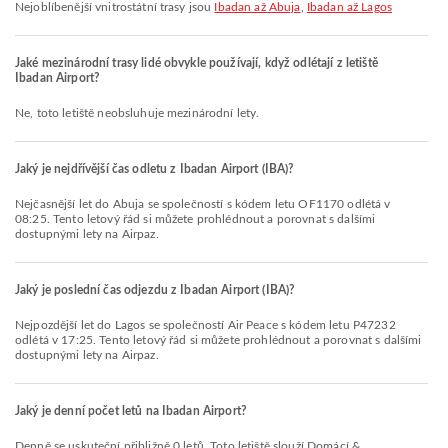
Nejoblíbenější vnitrostátní trasy jsou
Ibadan až Abuja
,
Ibadan až Lagos
Jaké mezinárodní trasy lidé obvykle používají, když odlétají z letiště
Ibadan Airport?
Ne, toto letiště neobsluhuje mezinárodní lety.
Jaký je nejdřívější čas odletu z Ibadan Airport (IBA)?
Nejčasnější let do Abuja se společností s kódem letu OF1170 odlétá v
08:25. Tento letový řád si můžete prohlédnout a porovnat s dalšími
dostupnými lety na Airpaz.
Jaký je poslední čas odjezdu z Ibadan Airport (IBA)?
Nejpozdější let do Lagos se společností Air Peace s kódem letu P47232
odlétá v 17:25. Tento letový řád si můžete prohlédnout a porovnat s dalšími
dostupnými lety na Airpaz.
Jaký je denní počet letů na Ibadan Airport?
Denně se uskuteční přibližně 0 letů. Toto letiště slouží Domácí &