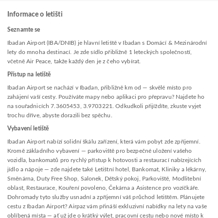
Informace o letišti
Seznamte se
Ibadan Airport (IBA/DNIB) je hlavní letiště v Ibadan s Domácí & Mezinárodní
lety do mnoha destinací. Je zde sídlo přibližně 1 leteckých společností,
včetně Air Peace, takže každý den je z čeho vybírat.
Přístup na letiště
Ibadan Airport se nachází v Ibadan, přibližně km od — skvělé místo pro
zahájení vaší cesty. Používáte mapy nebo aplikaci pro přepravu? Najdete ho
na souřadnicích 7.3605453, 3.9703221. Odkudkoli přijíždíte, zkuste vyjet
trochu dříve, abyste dorazili bez spěchu.
Vybavení letiště
Ibadan Airport nabízí solidní škálu zařízení, která vám pobyt zde zpříjemní.
Kromě základního vybavení — parkoviště pro bezpečné uložení vašeho
vozidla, bankomatů pro rychlý přístup k hotovosti a restaurací nabízejících
jídlo a nápoje — zde najdete také Letištní hotel, Bankomat, Kliniky a lékárny,
Směnárna, Duty Free Shop, Salonek, Dětský pokoj, Parkoviště, Modlitební
oblast, Restaurace, Kouření povoleno, Čekárna a Asistence pro vozíčkáře.
Dohromady tyto služby usnadní a zpříjemní váš průchod letištěm. Plánujete
cestu z Ibadan Airport? Airpaz vám přináší exkluzivní nabídky na lety na vaše
oblíbená místa — ať už jde o krátký výlet, pracovní cestu nebo nové místo k