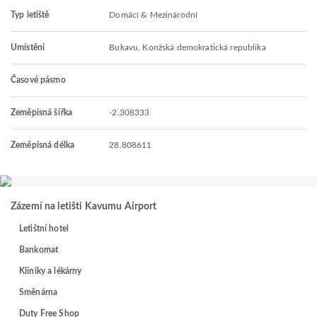
Typ letiště
Domácí & Mezinárodní
Umístění
Bukavu, Konžská demokratická republika
Časové pásmo
Zeměpisná šířka
-2.308333
Zeměpisná délka
28.808611
Zázemí na letišti Kavumu Airport
Letištní hotel
Bankomat
Kliniky a lékárny
Směnárna
Duty Free Shop