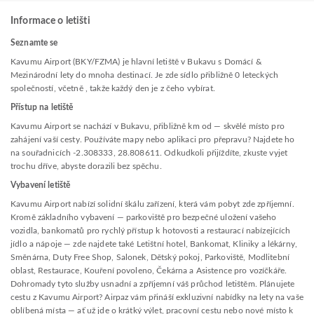
Informace o letišti
Seznamte se
Kavumu Airport (BKY/FZMA) je hlavní letiště v Bukavu s Domácí &
Mezinárodní lety do mnoha destinací. Je zde sídlo přibližně 0 leteckých
společností, včetně , takže každý den je z čeho vybírat.
Přístup na letiště
Kavumu Airport se nachází v Bukavu, přibližně km od — skvělé místo pro
zahájení vaší cesty. Používáte mapy nebo aplikaci pro přepravu? Najdete ho
na souřadnicích -2.308333, 28.808611. Odkudkoli přijíždíte, zkuste vyjet
trochu dříve, abyste dorazili bez spěchu.
Vybavení letiště
Kavumu Airport nabízí solidní škálu zařízení, která vám pobyt zde zpříjemní.
Kromě základního vybavení — parkoviště pro bezpečné uložení vašeho
vozidla, bankomatů pro rychlý přístup k hotovosti a restaurací nabízejících
jídlo a nápoje — zde najdete také Letištní hotel, Bankomat, Kliniky a lékárny,
Směnárna, Duty Free Shop, Salonek, Dětský pokoj, Parkoviště, Modlitební
oblast, Restaurace, Kouření povoleno, Čekárna a Asistence pro vozíčkáře.
Dohromady tyto služby usnadní a zpříjemní váš průchod letištěm. Plánujete
cestu z Kavumu Airport? Airpaz vám přináší exkluzivní nabídky na lety na vaše
oblíbená místa — ať už jde o krátký výlet, pracovní cestu nebo nové místo k