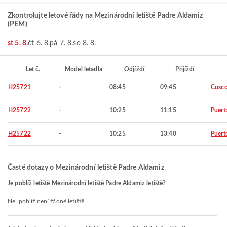
Zkontrolujte letové řády na Mezinárodní letiště Padre Aldamiz
(PEM)
st 5. 8.
čt 6. 8.
pá 7. 8.
so 8. 8.
Let č.
Model letadla
Odjíždí
Přijíždí
H25721
-
08:45
09:45
Cusc
H25722
-
10:25
11:15
Puert
H25722
-
10:25
13:40
Puert
Časté dotazy o Mezinárodní letiště Padre Aldamiz
Je poblíž letiště Mezinárodní letiště Padre Aldamiz letiště?
Ne, poblíž není žádné letiště.