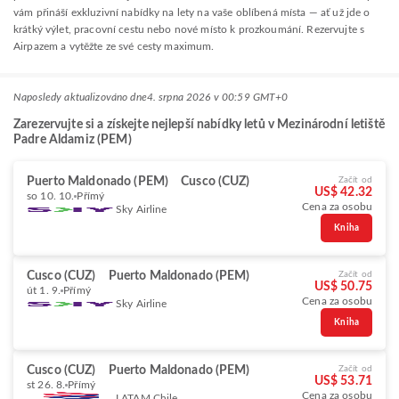
vám přináší exkluzivní nabídky na lety na vaše oblíbená místa — ať už jde o
krátký výlet, pracovní cestu nebo nové místo k prozkoumání. Rezervujte s
Airpazem a vytěžte ze své cesty maximum.
Naposledy aktualizováno dne
4. srpna 2026 v 00:59 GMT+0
Zarezervujte si a získejte nejlepší nabídky letů v Mezinárodní letiště
Padre Aldamiz (PEM)
Puerto Maldonado (PEM)
Cusco (CUZ)
Začít od
US$ 42.32
so 10. 10.
Přímý
Cena za osobu
Sky Airline
Kniha
Cusco (CUZ)
Puerto Maldonado (PEM)
Začít od
US$ 50.75
út 1. 9.
Přímý
Cena za osobu
Sky Airline
Kniha
Cusco (CUZ)
Puerto Maldonado (PEM)
Začít od
US$ 53.71
st 26. 8.
Přímý
Cena za osobu
LATAM Chile