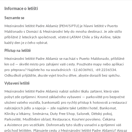
Informace o letišti
Seznamte se
Mezinárodní letiště Padre Aldamiz (PEM/SPTU) je hlavní letiště v Puerto
Maldonado s Domácí & Mezinárodní lety do mnoha destinací. Je zde sídlo
přibližně 2 leteckých společností, včetně LATAM Chile a Sky Airline, takže
každý den je z čeho vybírat.
Přístup na letiště
Mezinárodní letiště Padre Aldamiz se nachází v Puerto Maldonado, přibližně
km od — skvělé místo pro zahájení vaší cesty. Používáte mapy nebo aplikaci
pro přepravu? Najdete ho na souřadnicích -12.6036961, -69.2236534.
Odkudkoli přijíždíte, zkuste vyjet trochu dříve, abyste dorazili bez spěchu.
Vybavení letiště
Mezinárodní letiště Padre Aldamiz nabízí solidní škálu zařízení, která vám
pobyt zde zpříjemní. Kromě základního vybavení — parkoviště pro bezpečné
uložení vašeho vozidla, bankomatů pro rychlý přístup k hotovosti a restaurací
nabízejících jídlo a nápoje — zde najdete také Letištní hotel, Bankomat,
Kliniky a lékárny, Směnárna, Duty Free Shop, Salonek, Dětský pokoj,
Parkoviště, Modlitební oblast, Restaurace, Kouření povoleno, Čekárna
a Asistence pro vozíčkáře. Dohromady tyto služby usnadní a zpříjemní váš
průchod letištěm. Plánujete cestu z Mezinárodní letiště Padre Aldamiz? Airpaz