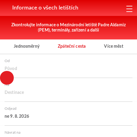
Informace o všech letištích
Zkontrolujte informace o Mezinárodní letiště Padre Aldamiz
(PEM), terminály, zařízení a další
Jednosměrný
Zpáteční cesta
Více měst
Od
Původ
Na
Destinace
Odjezd
ne 9. 8. 2026
Návrat na