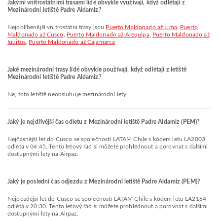
Jakými vnitrostátními trasami lidé obvykle využívají, když odlétají z
Mezinárodní letiště Padre Aldamiz?
Nejoblíbenější vnitrostátní trasy jsou
Puerto Maldonado až Lima
,
Puerto
Maldonado až Cusco
,
Puerto Maldonado až Arequipa
,
Puerto Maldonado až
Iquitos
,
Puerto Maldonado až Cajamarca
Jaké mezinárodní trasy lidé obvykle používají, když odlétají z letiště
Mezinárodní letiště Padre Aldamiz?
Ne, toto letiště neobsluhuje mezinárodní lety.
Jaký je nejdřívější čas odletu z Mezinárodní letiště Padre Aldamiz (PEM)?
Nejčasnější let do Cusco se společností LATAM Chile s kódem letu LA2003
odlétá v 04:45. Tento letový řád si můžete prohlédnout a porovnat s dalšími
dostupnými lety na Airpaz.
Jaký je poslední čas odjezdu z Mezinárodní letiště Padre Aldamiz (PEM)?
Nejpozdější let do Cusco se společností LATAM Chile s kódem letu LA2164
odlétá v 20:30. Tento letový řád si můžete prohlédnout a porovnat s dalšími
dostupnými lety na Airpaz.