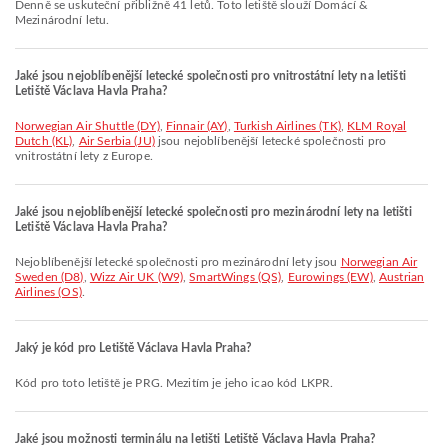
Denně se uskuteční přibližně 41 letů. Toto letiště slouží Domácí &
Mezinárodní letu.
Jaké jsou nejoblíbenější letecké společnosti pro vnitrostátní lety na letišti
Letiště Václava Havla Praha?
Norwegian Air Shuttle (DY)
,
Finnair (AY)
,
Turkish Airlines (TK)
,
KLM Royal
Dutch (KL)
,
Air Serbia (JU)
jsou nejoblíbenější letecké společnosti pro
vnitrostátní lety z Europe.
Jaké jsou nejoblíbenější letecké společnosti pro mezinárodní lety na letišti
Letiště Václava Havla Praha?
Nejoblíbenější letecké společnosti pro mezinárodní lety jsou
Norwegian Air
Sweden (D8)
,
Wizz Air UK (W9)
,
SmartWings (QS)
,
Eurowings (EW)
,
Austrian
Airlines (OS)
.
Jaký je kód pro Letiště Václava Havla Praha?
Kód pro toto letiště je PRG. Mezitím je jeho icao kód LKPR.
Jaké jsou možnosti terminálu na letišti Letiště Václava Havla Praha?