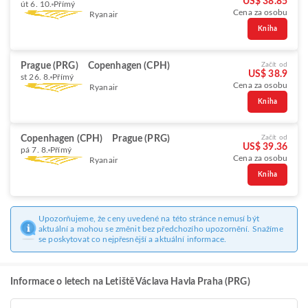
US$ 38.85
út 6. 10.
Přímý
Cena za osobu
Ryanair
Kniha
Prague (PRG)
Copenhagen (CPH)
Začít od
US$ 38.9
st 26. 8.
Přímý
Cena za osobu
Ryanair
Kniha
Copenhagen (CPH)
Prague (PRG)
Začít od
US$ 39.36
pá 7. 8.
Přímý
Cena za osobu
Ryanair
Kniha
Upozorňujeme, že ceny uvedené na této stránce nemusí být
aktuální a mohou se změnit bez předchozího upozornění. Snažíme
se poskytovat co nejpřesnější a aktuální informace.
Informace o letech na Letiště Václava Havla Praha (PRG)