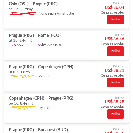
Oslo (OSL)
Prague (PRG)
Začít od
US$ 36.04
so 29. 8.
Přímý
Cena za osobu
Norwegian Air Shuttle
Kniha
Prague (PRG)
Rome (FCO)
Začít od
US$ 36.46
út 18. 8.
Přímý
Cena za osobu
Wizz Air Malta
Kniha
Prague (PRG)
Copenhagen (CPH)
Začít od
US$ 38.21
út 8. 9.
Přímý
Cena za osobu
Ryanair
Kniha
Copenhagen (CPH)
Prague (PRG)
Začít od
US$ 38.28
po 10. 8.
Přímý
Cena za osobu
Ryanair
Kniha
Prague (PRG)
Budapest (BUD)
Začít od