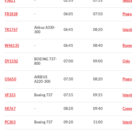
F3821
-
02:55
07:35
Jedd
FR1828
-
06:05
07:50
Pragu
Airbus A330-
TK1767
06:45
08:20
Istan
300
W46135
-
06:45
08:40
Rome
BOEING 737-
DY1502
07:00
09:00
Oslo
800
AIRBUS
OS650
07:30
08:20
Pragu
A220-300
VF335
Boeing 737
07:55
09:35
Istan
SK767
-
08:20
09:40
Cope
PC303
Boeing 737
09:20
11:00
Istan