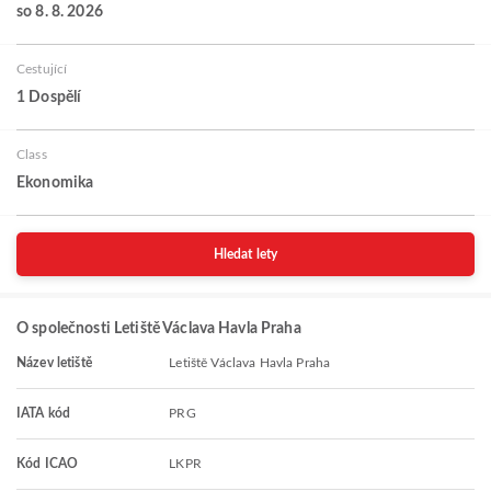
so 8. 8. 2026
Cestující
1 Dospělí
Class
Ekonomika
Hledat lety
O společnosti Letiště Václava Havla Praha
Název letiště
Letiště Václava Havla Praha
IATA kód
PRG
Kód ICAO
LKPR