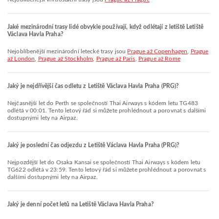
Jaké mezinárodní trasy lidé obvykle používají, když odlétají z letiště Letiště
Václava Havla Praha?
Nejoblíbenější mezinárodní letecké trasy jsou
Prague až Copenhagen
,
Prague
až London
,
Prague až Stockholm
,
Prague až Paris
,
Prague až Rome
Jaký je nejdřívější čas odletu z Letiště Václava Havla Praha (PRG)?
Nejčasnější let do Perth se společností Thai Airways s kódem letu TG483
odlétá v 00:01. Tento letový řád si můžete prohlédnout a porovnat s dalšími
dostupnými lety na Airpaz.
Jaký je poslední čas odjezdu z Letiště Václava Havla Praha (PRG)?
Nejpozdější let do Osaka Kansai se společností Thai Airways s kódem letu
TG622 odlétá v 23:59. Tento letový řád si můžete prohlédnout a porovnat s
dalšími dostupnými lety na Airpaz.
Jaký je denní počet letů na Letiště Václava Havla Praha?