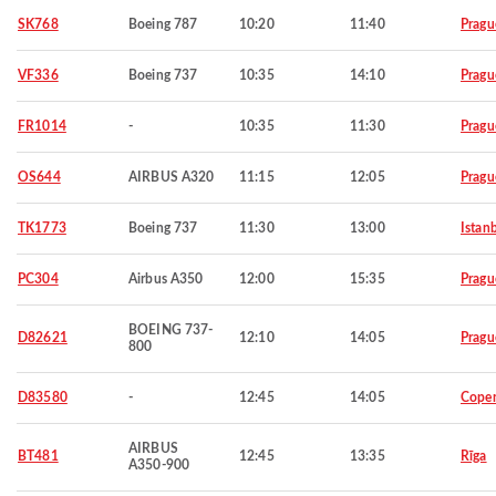
SK768
Boeing 787
10:20
11:40
Pragu
VF336
Boeing 737
10:35
14:10
Pragu
FR1014
-
10:35
11:30
Pragu
OS644
AIRBUS A320
11:15
12:05
Pragu
TK1773
Boeing 737
11:30
13:00
Istan
PC304
Airbus A350
12:00
15:35
Pragu
BOEING 737-
D82621
12:10
14:05
Pragu
800
D83580
-
12:45
14:05
Cope
AIRBUS
BT481
12:45
13:35
Rīga
A350-900