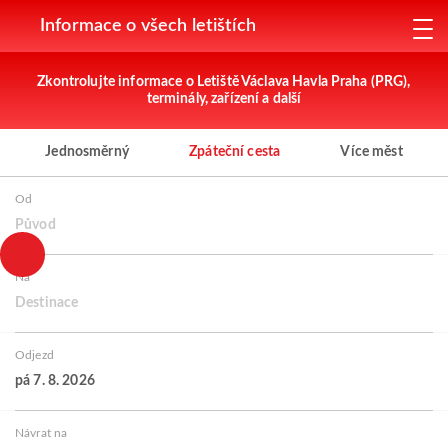
Informace o všech letištích
Zkontrolujte informace o Letiště Václava Havla Praha (PRG),
terminály, zařízení a další
Jednosměrný
Zpáteční cesta
Více měst
Od
Původ
Na
Destinace
Odjezd
pá 7. 8. 2026
Návrat na