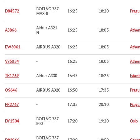
BOEING 737
D84572
16:25
18:20
Pragu
MAX 8
Airbus A321
A3866
16:25
18:05
Athen
N
EW3061
AIRBUS A320
16:25
18:05
Athen
V75054
-
16:25
18:05
Athen
TK1769
Airbus A330
16:45
18:25
Istan
OS646
AIRBUS A320
16:50
17:35
Pragu
FR2767
-
17:05
20:10
Pragu
BOEING 737-
DY1504
17:20
19:20
Oslo
800
BOEING 737-