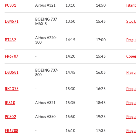
PC301
Airbus A321
13:10
14:50
Istan
BOEING 737
D84571
13:50
15:45
Stoc
MAX 8
Airbus A220-
BT482
14:15
17:00
Pragu
300
FR6707
-
14:20
15:45
Cope
BOEING 737-
D83581
14:45
16:05
Pragu
800
RK1375
-
15:30
16:25
Pragu
IB810
Airbus A321
15:35
18:45
Pragu
PC302
Airbus A350
15:50
19:25
Pragu
FR6708
-
16:10
17:35
Pragu