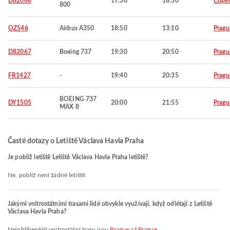
D82066
17:30
18:50
Cope
800
OZ546
Airbus A350
18:50
13:10
Pragu
D82067
Boeing 737
19:30
20:50
Pragu
FR1427
-
19:40
20:35
Pragu
BOEING 737
DY1505
20:00
21:55
Pragu
MAX 8
Časté dotazy o Letiště Václava Havla Praha
Je poblíž letiště Letiště Václava Havla Praha letiště?
Ne, poblíž není žádné letiště.
Jakými vnitrostátními trasami lidé obvykle využívají, když odlétají z Letiště
Václava Havla Praha?
Nejoblíbenější vnitrostátní trasy jsou
Prague až Prague