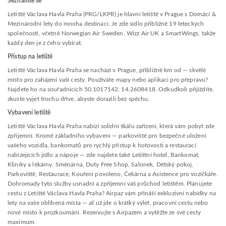
Seznamte se
Letiště Václava Havla Praha (PRG/LKPR) je hlavní letiště v Prague s Domácí &
Mezinárodní lety do mnoha destinací. Je zde sídlo přibližně 19 leteckých
společností, včetně Norwegian Air Sweden, Wizz Air UK a SmartWings, takže
každý den je z čeho vybírat.
Přístup na letiště
Letiště Václava Havla Praha se nachází v Prague, přibližně km od — skvělé
místo pro zahájení vaší cesty. Používáte mapy nebo aplikaci pro přepravu?
Najdete ho na souřadnicích 50.1017142, 14.2608418. Odkudkoli přijíždíte,
zkuste vyjet trochu dříve, abyste dorazili bez spěchu.
Vybavení letiště
Letiště Václava Havla Praha nabízí solidní škálu zařízení, která vám pobyt zde
zpříjemní. Kromě základního vybavení — parkoviště pro bezpečné uložení
vašeho vozidla, bankomatů pro rychlý přístup k hotovosti a restaurací
nabízejících jídlo a nápoje — zde najdete také Letištní hotel, Bankomat,
Kliniky a lékárny, Směnárna, Duty Free Shop, Salonek, Dětský pokoj,
Parkoviště, Restaurace, Kouření povoleno, Čekárna a Asistence pro vozíčkáře.
Dohromady tyto služby usnadní a zpříjemní váš průchod letištěm. Plánujete
cestu z Letiště Václava Havla Praha? Airpaz vám přináší exkluzivní nabídky na
lety na vaše oblíbená místa — ať už jde o krátký výlet, pracovní cestu nebo
nové místo k prozkoumání. Rezervujte s Airpazem a vytěžte ze své cesty
maximum.