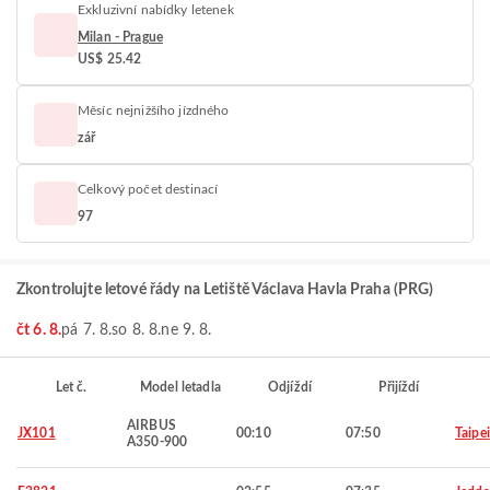
Exkluzivní nabídky letenek
Milan - Prague
US$ 25.42
Měsíc nejnižšího jízdného
zář
Celkový počet destinací
97
Zkontrolujte letové řády na Letiště Václava Havla Praha (PRG)
čt 6. 8.
pá 7. 8.
so 8. 8.
ne 9. 8.
Let č.
Model letadla
Odjíždí
Přijíždí
AIRBUS
JX101
00:10
07:50
Taipei
A350-900