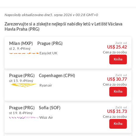
Naposledy aktualizováno dne
5. srpna 2026 v 00:28 GMT+0
Zarezervujte si a získejte nejlepší nabídky letů v Letiště Václava
Havla Praha (PRG)
Milan (MXP)
Prague (PRG)
Začít od
US$ 25.42
st 2. 9.
Přímý
Cena za osobu
EasyJet UK
Kniha
Prague (PRG)
Copenhagen (CPH)
Začít od
US$ 30.77
út 15. 9.
Přímý
Cena za osobu
Ryanair
Kniha
Prague (PRG)
Sofia (SOF)
Začít od
US$ 31.73
st 19. 8.
Přímý
Cena za osobu
Wizz Air
Kniha