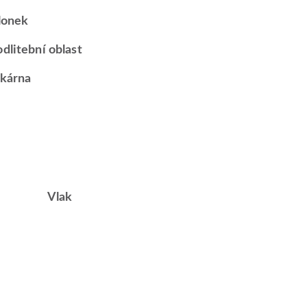
lonek
dlitební oblast
kárna
Vlak