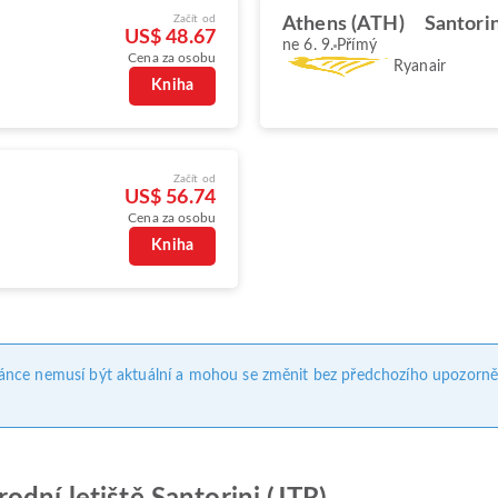
Začít od
Athens (ATH)
Santorin
US$ 48.67
ne 6. 9.
Přímý
Cena za osobu
Ryanair
Kniha
Začít od
US$ 56.74
Cena za osobu
Kniha
ánce nemusí být aktuální a mohou se změnit bez předchozího upozorně