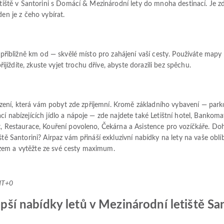
etiště v Santorini s Domácí & Mezinárodní lety do mnoha destinací. Je zd
den je z čeho vybírat.
, přibližně km od — skvělé místo pro zahájení vaší cesty. Používáte map
ždíte, zkuste vyjet trochu dříve, abyste dorazili bez spěchu.
ařízení, která vám pobyt zde zpříjemní. Kromě základního vybavení — par
í nabízejících jídlo a nápoje — zde najdete také Letištní hotel, Bankoma
t, Restaurace, Kouření povoleno, Čekárna a Asistence pro vozíčkáře. Do
ště Santorini? Airpaz vám přináší exkluzivní nabídky na lety na vaše oblí
zem a vytěžte ze své cesty maximum.
MT+0
epší nabídky letů v Mezinárodní letiště San