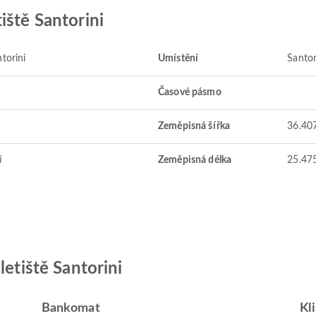
iště Santorini
torini
Umístění
Santor
Časové pásmo
Zeměpisná šířka
36.40
í
Zeměpisná délka
25.47
letiště Santorini
Bankomat
Kl