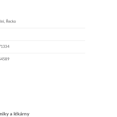
ini, Řecko
71334
54589
iniky a lékárny