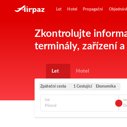
Let
Hotel
Propagační
Objednáv
Zkontrolujte informa
terminály, zařízení a 
Let
Hotel
Zpáteční cesta
Ekonomika
1 Cestující
Od
N