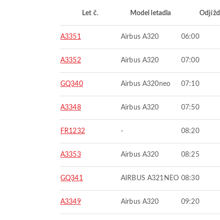
Let č.
Model letadla
Odjížd
A3351
Airbus A320
06:00
A3352
Airbus A320
07:00
GQ340
Airbus A320neo
07:10
A3348
Airbus A320
07:50
FR1232
-
08:20
A3353
Airbus A320
08:25
GQ341
AIRBUS A321NEO
08:30
A3349
Airbus A320
09:20