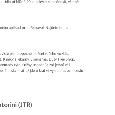
e sídlo přibližně 20 leteckých společností, včetně
y nebo aplikaci pro přepravu? Najdete ho na
koviště pro bezpečné uložení vašeho vozidla,
t, Kliniky a lékárny, Směnárna, Duty Free Shop,
hromady tyto služby usnadní a zpříjemní váš
bená místa — ať už jde o krátký výlet, pracovní cestu
torini (JTR)