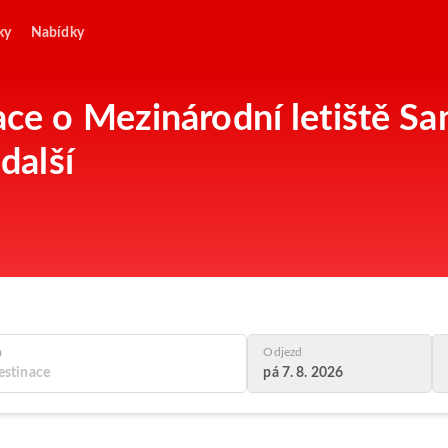
ky
Nabídky
ce o Mezinárodní letiště San
další
a
Odjezd
pá 7. 8. 2026