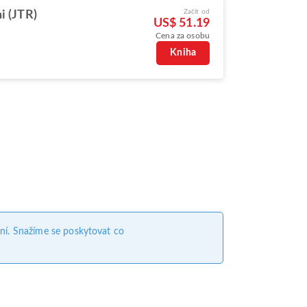
Začít od
i (JTR)
US$ 51.19
Cena za osobu
Kniha
ní. Snažíme se poskytovat co