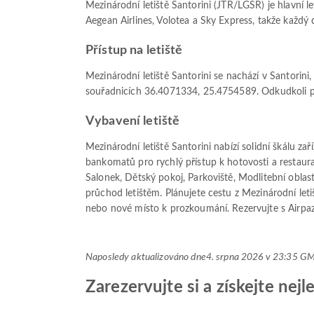
Mezinárodní letiště Santorini (JTR/LGSR) je hlavní l
Aegean Airlines, Volotea a Sky Express, takže každý 
Přístup na letiště
Mezinárodní letiště Santorini se nachází v Santorini
souřadnicích 36.4071334, 25.4754589. Odkudkoli přijí
Vybavení letiště
Mezinárodní letiště Santorini nabízí solidní škálu z
bankomatů pro rychlý přístup k hotovosti a restaurac
Salonek, Dětský pokoj, Parkoviště, Modlitební oblas
průchod letištěm. Plánujete cestu z Mezinárodní leti
nebo nové místo k prozkoumání. Rezervujte s Airpa
Naposledy aktualizováno dne
4. srpna 2026 v 23:35 G
Zarezervujte si a získejte nejl