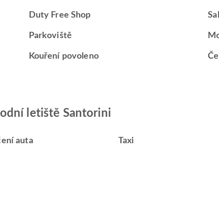
Duty Free Shop
Sa
Parkoviště
Mo
Kouření povoleno
Če
dní letiště Santorini
čení auta
Taxi