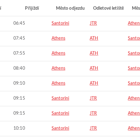
í
Přijíždí
Město odjezdu
Odletové letiště
Měs
06:45
Santorini
JTR
Athen
07:45
Athens
ATH
Santor
07:55
Athens
ATH
Santor
08:40
Athens
ATH
Santor
09:10
Athens
ATH
Santor
09:15
Santorini
JTR
Athen
09:15
Santorini
JTR
Athen
10:10
Santorini
JTR
Athen