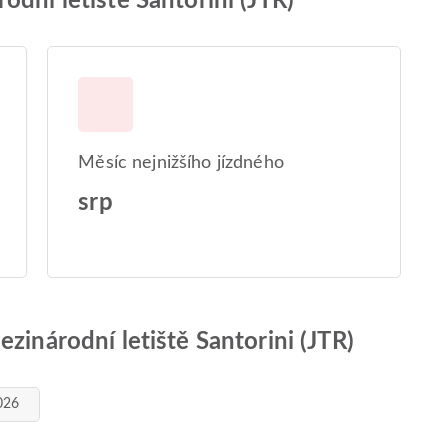
odní letiště Santorini (JTR)
Měsíc nejnižšího jízdného
srp
zinárodní letiště Santorini (JTR)
2026