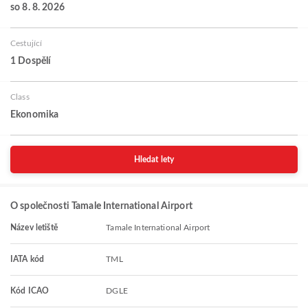
so 8. 8. 2026
Cestující
1 Dospělí
Class
Ekonomika
Hledat lety
O společnosti Tamale International Airport
Název letiště
Tamale International Airport
IATA kód
TML
Kód ICAO
DGLE