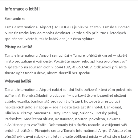
Informace o letišti
Seznamte se
Tamale International Airport (TML/DGLE) je hlavní letiště v Tamale s Domácí
& Mezinárodní lety do mnoha destinací. Je zde sídlo přibližně 0 leteckých
společností, včetně , takže každý den je z čeho vybírat.
Přístup na letiště
Tamale International Airport se nachází v Tamale, přibližně km od — skvělé
místo pro zahájení vaší cesty. Používáte mapy nebo aplikaci pro přepravu?
Najdete ho na souřadnicích 9.5544139, -0.8687489. Odkudkoli přijíždíte,
zkuste vyjet trochu dříve, abyste dorazili bez spěchu.
Vybavení letiště
Tamale International Airport nabízí solidní škálu zařízení, která vám pobyt zde
zpříjemní. Kromě základního vybavení — parkoviště pro bezpečné uložení
vašeho vozidla, bankomatů pro rychlý přístup k hotovosti a restaurací
nabízejících jídlo a nápoje — zde najdete také Letištní hotel, Bankomat,
Kliniky a lékárny, Směnárna, Duty Free Shop, Salonek, Dětský pokoj,
Parkoviště, Modlitební oblast, Restaurace, Kouření povoleno, Čekárna
a Asistence pro vozíčkáře. Dohromady tyto služby usnadní a zpříjemní váš
průchod letištěm. Plánujete cestu z Tamale International Airport? Airpaz vám
přináší exkluzivní nabídky na lety na vaše oblíbená místa — ať už jde o krátký