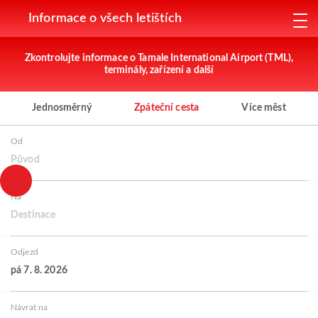
Informace o všech letištích
Zkontrolujte informace o Tamale International Airport (TML),
terminály, zařízení a další
Jednosměrný
Zpáteční cesta
Více měst
Od
Původ
Na
Destinace
Odjezd
pá 7. 8. 2026
Návrat na