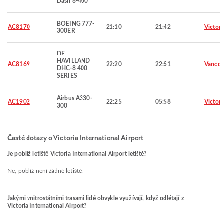
Dash 8-400
BOEING 777-
AC8170
21:10
21:42
Victor
300ER
DE
HAVILLAND
AC8169
22:20
22:51
Vanco
DHC-8 400
SERIES
Airbus A330-
AC1902
22:25
05:58
Victor
300
Časté dotazy o Victoria International Airport
Je poblíž letiště Victoria International Airport letiště?
Ne, poblíž není žádné letiště.
Jakými vnitrostátními trasami lidé obvykle využívají, když odlétají z
Victoria International Airport?