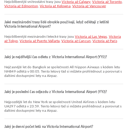
Nejoblíbenější vnitrostátní trasy jsou
Victoria až Calgary
,
Victoria až Toronto
,
Victoria až Edmonton
,
Victoria až Kelowna
,
Victoria až Vancouver
Jaké mezinárodní trasy lidé obvykle používají, když odlétají z letiště
Victoria International Airport?
Nejoblíbenější mezinárodní letecké trasy jsou
Victoria až Las Vegas
,
Victoria
až Tokyo
,
Victoria až Puerto Vallarta
,
Victoria až Cancun
,
Victoria až Paris
Jaký je nejdřívější čas odletu z Victoria International Airport (YYJ)?
Nejčasnější let do Bangkok se společností All Nippon Airways s kódem letu
NH849 odlétá v 00:05. Tento letový řád si můžete prohlédnout a porovnat s
dalšími dostupnými lety na Airpaz.
Jaký je poslední čas odjezdu z Victoria International Airport (YYJ)?
Nejpozdější let do New York se společností United Airlines s kódem letu
UA297 odlétá v 23:59. Tento letový řád si můžete prohlédnout a porovnat s
dalšími dostupnými lety na Airpaz.
Jaký je denní počet letů na Victoria International Airport?