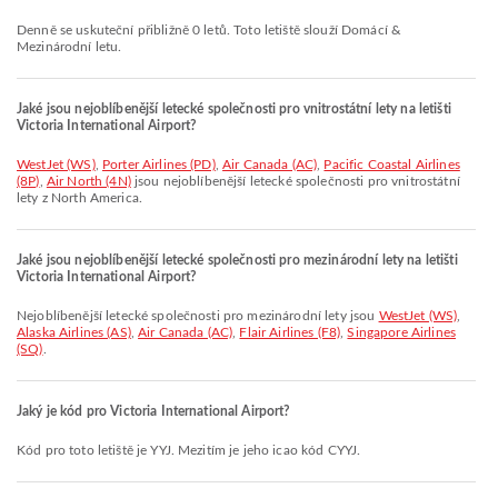
Denně se uskuteční přibližně 0 letů. Toto letiště slouží Domácí &
Mezinárodní letu.
Jaké jsou nejoblíbenější letecké společnosti pro vnitrostátní lety na letišti
Victoria International Airport?
WestJet (WS)
,
Porter Airlines (PD)
,
Air Canada (AC)
,
Pacific Coastal Airlines
(8P)
,
Air North (4N)
jsou nejoblíbenější letecké společnosti pro vnitrostátní
lety z North America.
Jaké jsou nejoblíbenější letecké společnosti pro mezinárodní lety na letišti
Victoria International Airport?
Nejoblíbenější letecké společnosti pro mezinárodní lety jsou
WestJet (WS)
,
Alaska Airlines (AS)
,
Air Canada (AC)
,
Flair Airlines (F8)
,
Singapore Airlines
(SQ)
.
Jaký je kód pro Victoria International Airport?
Kód pro toto letiště je YYJ. Mezitím je jeho icao kód CYYJ.