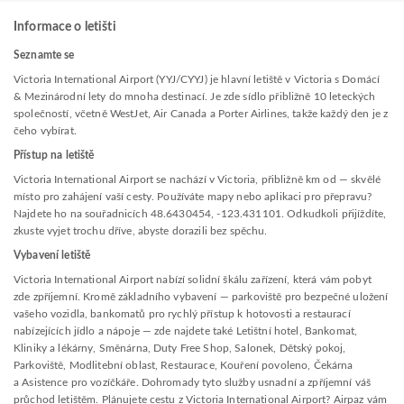
Informace o letišti
Seznamte se
Victoria International Airport (YYJ/CYYJ) je hlavní letiště v Victoria s Domácí
& Mezinárodní lety do mnoha destinací. Je zde sídlo přibližně 10 leteckých
společností, včetně WestJet, Air Canada a Porter Airlines, takže každý den je z
čeho vybírat.
Přístup na letiště
Victoria International Airport se nachází v Victoria, přibližně km od — skvělé
místo pro zahájení vaší cesty. Používáte mapy nebo aplikaci pro přepravu?
Najdete ho na souřadnicích 48.6430454, -123.431101. Odkudkoli přijíždíte,
zkuste vyjet trochu dříve, abyste dorazili bez spěchu.
Vybavení letiště
Victoria International Airport nabízí solidní škálu zařízení, která vám pobyt
zde zpříjemní. Kromě základního vybavení — parkoviště pro bezpečné uložení
vašeho vozidla, bankomatů pro rychlý přístup k hotovosti a restaurací
nabízejících jídlo a nápoje — zde najdete také Letištní hotel, Bankomat,
Kliniky a lékárny, Směnárna, Duty Free Shop, Salonek, Dětský pokoj,
Parkoviště, Modlitební oblast, Restaurace, Kouření povoleno, Čekárna
a Asistence pro vozíčkáře. Dohromady tyto služby usnadní a zpříjemní váš
průchod letištěm. Plánujete cestu z Victoria International Airport? Airpaz vám