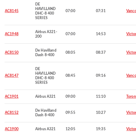
DE
HAVILLAND
AC8145
07:00
07:31
Vanco
DHC-8 400
SERIES
Airbus A321-
AC1948
07:00
14:53
Victor
200
De Havilland
AC8150
08:05
08:37
Victor
Dash 8-400
DE
HAVILLAND
AC8147
08:45
09:16
Vanco
DHC-8 400
SERIES
AC1901
Airbus A321
09:00
11:10
Toron
De Havilland
AC8152
09:55
10:27
Victor
Dash 8-400
AC1900
Airbus A321
12:05
19:35
Victor