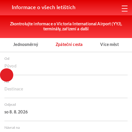
Informace o všech letištích
Zkontrolujte informace o Victoria International Airport (YYJ),
terminály, zařízení a další
Jednosměrný
Zpáteční cesta
Více měst
Od
Původ
Na
Destinace
Odjezd
so 8. 8. 2026
Návrat na