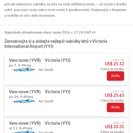
přináší exkluzivní nabídky na lety na vaše oblíbená místa — ať už jde o krátký
výlet, pracovní cestu nebo nové místo k prozkoumání. Rezervujte s Airpazem
a vytěžte ze své cesty maximum.
Naposledy aktualizováno dne
6. srpna 2026 v 17:28 GMT+0
Zarezervujte si a získejte nejlepší nabídky letů v Victoria
International Airport (YYJ)
Vancouver (YVR)
Victoria (YYJ)
Začít od
US$ 25.12
po 7. 9.
Přímý
Cena za osobu
Air North
Kniha
Vancouver (YVR)
Victoria (YYJ)
Začít od
US$ 25.63
po 28. 9.
Přímý
Cena za osobu
Air North
Kniha
Vancouver (YVR)
Victoria (YYJ)
Začít od
US$ 33.31
út 11. 8.
Přímý
Cena za osobu
Air North