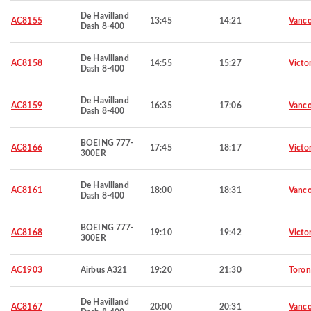
De Havilland
AC8155
13:45
14:21
Vanco
Dash 8-400
De Havilland
AC8158
14:55
15:27
Victor
Dash 8-400
De Havilland
AC8159
16:35
17:06
Vanco
Dash 8-400
BOEING 777-
AC8166
17:45
18:17
Victor
300ER
De Havilland
AC8161
18:00
18:31
Vanco
Dash 8-400
BOEING 777-
AC8168
19:10
19:42
Victor
300ER
AC1903
Airbus A321
19:20
21:30
Toron
De Havilland
AC8167
20:00
20:31
Vanco