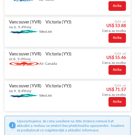
Kniha
Vancouver (YVR)
Victoria (YYJ)
Začít od
US$ 53.88
ne 6. 9.
Přímý
Cena za osobu
WestJet
Kniha
Vancouver (YVR)
Victoria (YYJ)
Začít od
US$ 55.46
út 8. 9.
Přímý
Cena za osobu
Air Canada
Kniha
Vancouver (YVR)
Victoria (YYJ)
Začít od
US$ 71.57
ne 9. 8.
Přímý
Cena za osobu
WestJet
Kniha
Upozorňujeme, že ceny uvedené na této stránce nemusí být
aktuální a mohou se změnit bez předchozího upozornění. Snažíme
se poskytovat co nejpřesnější a aktuální informace.