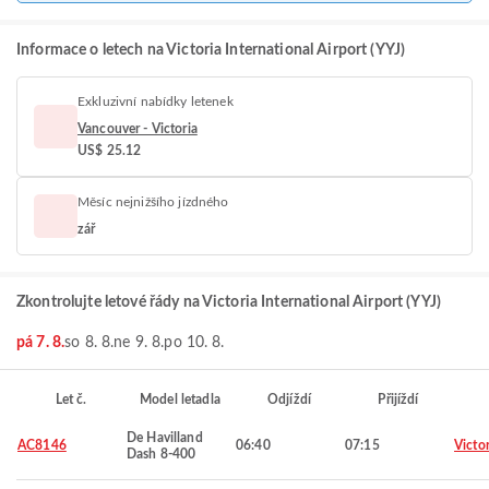
Informace o letech na Victoria International Airport (YYJ)
Exkluzivní nabídky letenek
Vancouver - Victoria
US$ 25.12
Měsíc nejnižšího jízdného
zář
Zkontrolujte letové řády na Victoria International Airport (YYJ)
pá 7. 8.
so 8. 8.
ne 9. 8.
po 10. 8.
Let č.
Model letadla
Odjíždí
Přijíždí
De Havilland
AC8146
06:40
07:15
Victor
Dash 8-400