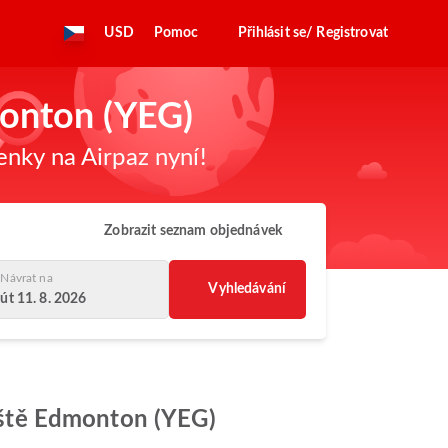
USD
Pomoc
Přihlásit se/ Registrovat
monton (YEG)
enky na Airpaz nyní!
Zobrazit seznam objednávek
Návrat na
Vyhledávání
út 11. 8. 2026
tiště Edmonton (YEG)