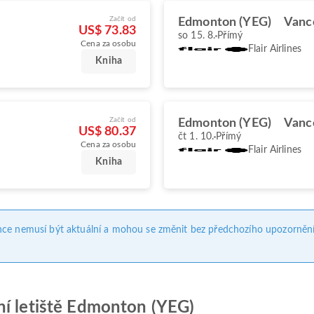
Začít od
Edmonton (YEG)
Vanc
US$ 73.83
so 15. 8.
Přímý
Cena za osobu
Flair Airlines
Kniha
Začít od
Edmonton (YEG)
Vanc
US$ 80.37
čt 1. 10.
Přímý
Cena za osobu
Flair Airlines
Kniha
nce nemusí být aktuální a mohou se změnit bez předchozího upozornění
ní letiště Edmonton (YEG)