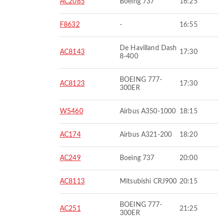
AC2085
Boeing 737
16:25
F8632
-
16:55
De Havilland Dash
AC8143
17:30
8-400
BOEING 777-
AC8123
17:30
300ER
WS460
Airbus A350-1000
18:15
AC174
Airbus A321-200
18:20
AC249
Boeing 737
20:00
AC8113
Mitsubishi CRJ900
20:15
BOEING 777-
AC251
21:25
300ER