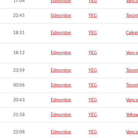
17:04
Edmonton
YEG
Vanco
22:45
Edmonton
YEG
Toron
18:31
Edmonton
YEG
Calga
18:12
Edmonton
YEG
Vanco
23:59
Edmonton
YEG
Toron
00:06
Edmonton
YEG
Toron
20:43
Edmonton
YEG
Vanco
21:58
Edmonton
YEG
Yellow
22:08
Edmonton
YEG
Vanco