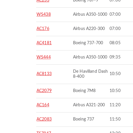
AC233
Boeing 787-9
07:00
WS438
Airbus A350-1000
07:00
AC176
Airbus A220-300
07:00
AC4181
Boeing 737-700
08:05
WS444
Airbus A350-1000
09:35
De Havilland Dash
AC8133
10:50
8-400
AC2079
Boeing 7M8
10:50
AC164
Airbus A321-200
11:20
AC2083
Boeing 737
11:50