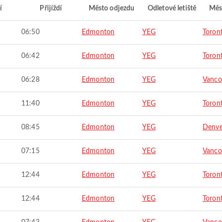
í
Přijíždí
Město odjezdu
Odletové letiště
Měs
06:50
Edmonton
YEG
Toron
06:42
Edmonton
YEG
Toron
06:28
Edmonton
YEG
Vanco
11:40
Edmonton
YEG
Toron
08:45
Edmonton
YEG
Denve
07:15
Edmonton
YEG
Vanco
12:44
Edmonton
YEG
Toron
12:44
Edmonton
YEG
Toron