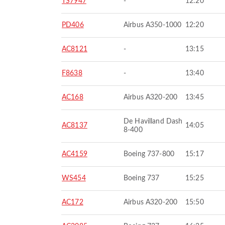
TS7947
-
12:20
PD406
Airbus A350-1000
12:20
AC8121
-
13:15
F8638
-
13:40
AC168
Airbus A320-200
13:45
De Havilland Dash
AC8137
14:05
8-400
AC4159
Boeing 737-800
15:17
WS454
Boeing 737
15:25
AC172
Airbus A320-200
15:50