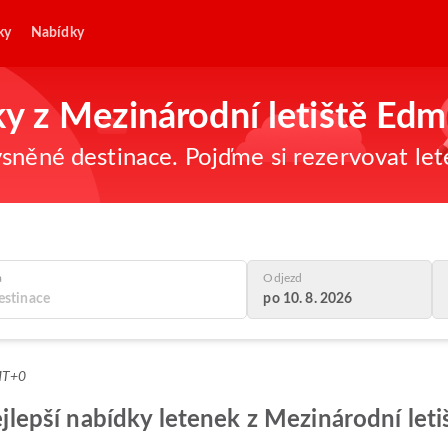
ky
Nabídky
ky z Mezinárodní letiště Ed
sněné destinace. Pojďme si rezervovat let
a
Odjezd
po 10. 8. 2026
MT+0
 nejlepší nabídky letenek z Mezinárodní le