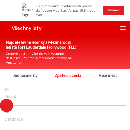
Získejte spoustu exkluzivních promo
akcí pouze v aplikaci Airpaz. Stáhnout
Stáhnout
nyní!
Všechny lety
Najděte levné letenky z Mezinárodní
letiště Fort Lauderdale Hollywood (FLL)
Cenově dostupný let do vaší vysněné
destinace. Pojďme si rezervovat letenky na
Airpaz nyní!
Jednosměrný
Zpáteční cesta
Více měst
Od
Původ
Na
Destinace