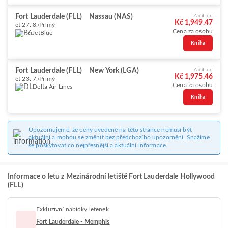
Fort Lauderdale (FLL)
Nassau (NAS)
Začít od
Kč 1,949.47
čt 27. 8.
Přímý
Cena za osobu
JetBlue
Kniha
Fort Lauderdale (FLL)
New York (LGA)
Začít od
Kč 1,975.46
čt 23. 7.
Přímý
Cena za osobu
Delta Air Lines
Kniha
Upozorňujeme, že ceny uvedené na této stránce nemusí být
aktuální a mohou se změnit bez předchozího upozornění. Snažíme
se poskytovat co nejpřesnější a aktuální informace.
Informace o letu z Mezinárodní letiště Fort Lauderdale Hollywood
(FLL)
Exkluzivní nabídky letenek
Fort Lauderdale - Memphis