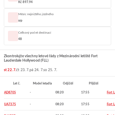
Kč 897.94
Měsíc nejnižšího jízdného
srp
Celkový počet destinací
48
Zkontrolujte všechny letové řády z Mezinárodní letiště Fort
Lauderdale Hollywood (FLL)
st 22. 7.
čt 23. 7.
pá 24. 7.
so 25. 7.
Let č.
Model letadla
Odjíždí
Přijíždí
AD8705
-
08:20
17:55
Fort 
UA7375
-
08:20
17:55
Fort 