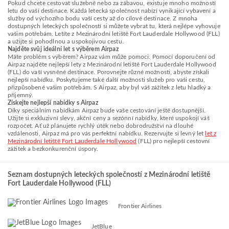
Pokud chcete cestovat služebně nebo za zábavou, existuje mnoho možností
letu do vaší destinace. Každá letecká společnost nabízí vynikající vybavení a
služby od výchozího bodu vaší cesty až do cílové destinace. Z mnoha
dostupných leteckých společností si můžete vybrat tu, která nejlépe vyhovuje
vašim potřebám. Letíte z Mezinárodní letiště Fort Lauderdale Hollywood (FLL)
a užijte si pohodlnou a uspokojivou cestu.
Najděte svůj ideální let s výběrem Airpaz
Máte problém s výběrem? Airpaz vám může pomoci. Pomocí doporučení od
Airpaz najděte nejlepší lety z Mezinárodní letiště Fort Lauderdale Hollywood
(FLL) do vaší vysněné destinace. Porovnejte různé možnosti, abyste získali
nejlepší nabídku. Poskytujeme také další možnosti služeb pro vaši cestu,
přizpůsobené vašim potřebám. S Airpaz, aby byl váš zážitek z letu hladký a
příjemný.
Získejte nejlepší nabídky s Airpaz
Díky speciálním nabídkám Airpaz bude vaše cestování ještě dostupnější.
Užijte si exkluzivní slevy, akční ceny a sezónní nabídky, které uspokojí váš
rozpočet. Ať už plánujete rychlý útěk nebo dobrodružství na dlouhé
vzdálenosti, Airpaz má pro vás perfektní nabídku. Rezervujte si levný let
let z
Mezinárodní letiště Fort Lauderdale Hollywood
(FLL) pro nejlepší cestovní
zážitek a bezkonkurenční úspory.
Seznam dostupných leteckých společností z Mezinárodní letiště
Fort Lauderdale Hollywood (FLL)
Frontier Airlines
JetBlue