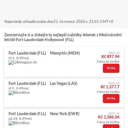
Naposledy aktualizováno dne
21. července 2026 v 21:45 GMT+0
Zarezervujte si a získejte ty nejlepší nabídky letenek z Mezinárodní
letiště Fort Lauderdale Hollywood (FLL)
Fort Lauderdale (FLL)
Memphis (MEM)
Začít od
Kč 897.94
čt 6. 8.
Přímý
Cena za osobu
Allegiant Air
Kniha
Fort Lauderdale (FLL)
Las Vegas (LAS)
Začít od
Kč 1,377.7
st 9. 9.
Přímý
Cena za osobu
JetBlue
Kniha
Fort Lauderdale (FLL)
New York (EWR)
Začít od
Kč 1,586.04
pá 28. 8.
Přímý
Cena za osobu
JetBlue