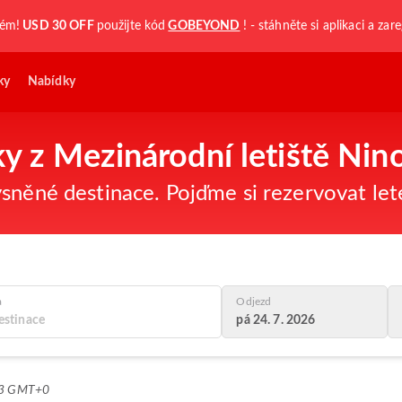
kém!
USD 30 OFF
použijte kód
GOBEYOND
! - stáhněte si aplikaci a zare
ky
Nabídky
ky z Mezinárodní letiště Ni
sněné destinace. Pojďme si rezervovat let
a
Odjezd
pá 24. 7. 2026
:23 GMT+0