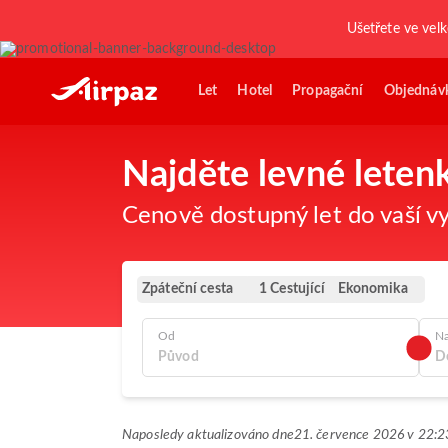
Ušetřete ve vel
Let
Hotel
Propagační
Objednáv
Najděte levné leten
Cenově dostupný let do vaší vy
Zpáteční cesta
Ekonomika
1 Cestující
Od
N
Naposledy aktualizováno dne
21. července 2026 v 22