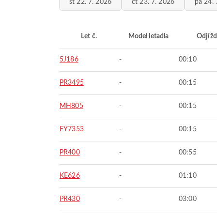
st 22. 7. 2026
čt 23. 7. 2026
pá 24. 
Let č.
Model letadla
Odjížd
5J186
-
00:10
PR3495
-
00:15
MH805
-
00:15
FY7353
-
00:15
PR400
-
00:55
KE626
-
01:10
PR430
-
03:00