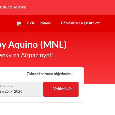
gistrujte se nyní!
CZK
Pomoc
Přihlásit se/ Registrovat
noy Aquino (MNL)
enky na Airpaz nyní!
Zobrazit seznam objednávek
Návrat na
Vyhledávání
so 25. 7. 2026