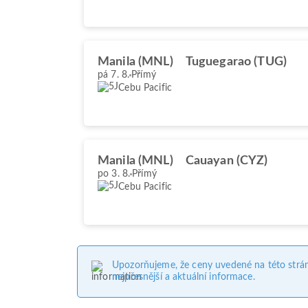
Manila (MNL)
Tuguegarao (TUG)
pá 7. 8.
Přímý
Cebu Pacific
Manila (MNL)
Cauayan (CYZ)
po 3. 8.
Přímý
Cebu Pacific
Upozorňujeme, že ceny uvedené na této strá
nejpřesnější a aktuální informace.