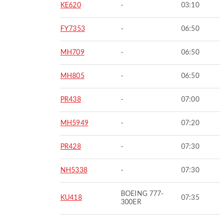
KE620
-
03:10
FY7353
-
06:50
MH709
-
06:50
MH805
-
06:50
PR438
-
07:00
MH5949
-
07:20
PR428
-
07:30
NH5338
-
07:30
BOEING 777-
KU418
07:35
300ER