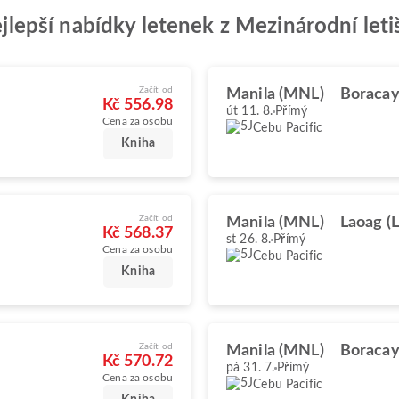
nejlepší nabídky letenek z Mezinárodní le
Začít od
Manila (MNL)
Boraca
Kč 556.98
út 11. 8.
Přímý
Cena za osobu
Cebu Pacific
Kniha
Začít od
Manila (MNL)
Laoag (
Kč 568.37
st 26. 8.
Přímý
Cena za osobu
Cebu Pacific
Kniha
Začít od
Manila (MNL)
Boraca
Kč 570.72
pá 31. 7.
Přímý
Cena za osobu
Cebu Pacific