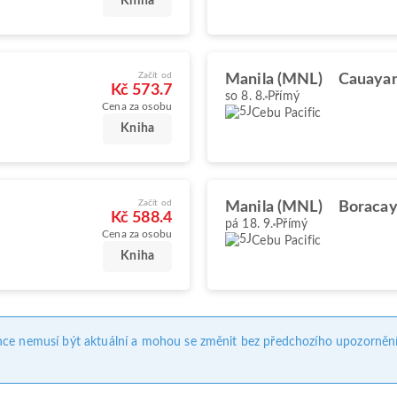
Kniha
Začít od
Manila (MNL)
Cauayan
Kč 573.7
so 8. 8.
Přímý
Cena za osobu
Cebu Pacific
Kniha
Začít od
Manila (MNL)
Boraca
Kč 588.4
pá 18. 9.
Přímý
Cena za osobu
Cebu Pacific
Kniha
nce nemusí být aktuální a mohou se změnit bez předchozího upozornění