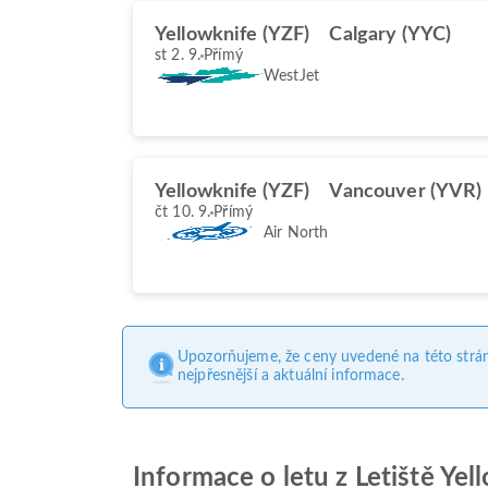
Yellowknife (YZF)
Calgary (YYC)
st 2. 9.
Přímý
WestJet
Yellowknife (YZF)
Vancouver (YVR)
čt 10. 9.
Přímý
Air North
Upozorňujeme, že ceny uvedené na této strá
nejpřesnější a aktuální informace.
Informace o letu z Letiště Yel