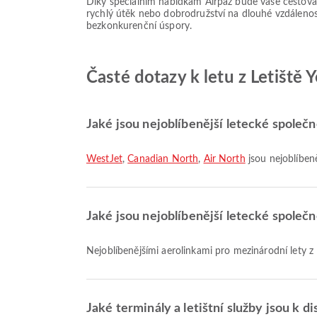
Díky speciálním nabídkám Airpaz bude vaše cestování 
rychlý útěk nebo dobrodružství na dlouhé vzdálenost
bezkonkurenční úspory.
Časté dotazy k letu z Letiště 
Jaké jsou nejoblíbenější letecké společn
WestJet
,
Canadian North
,
Air North
jsou nejoblíbeně
Jaké jsou nejoblíbenější letecké společn
Nejoblíbenějšími aerolinkami pro mezinárodní lety z 
Jaké terminály a letištní služby jsou k d