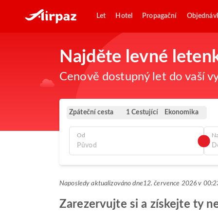
Let
Hotel
Propagační
Objednáv
Najděte levné letenk
Cenově dostupný let do vaší vy
Zpáteční cesta
Ekonomika
1 Cestující
Od
N
Naposledy aktualizováno dne
12. července 2026 v 00
Zarezervujte si a získejte ty n