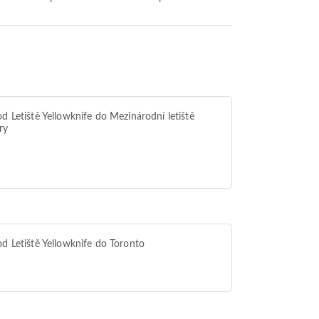
od Letiště Yellowknife do Mezinárodní letiště
ry
od Letiště Yellowknife do Toronto