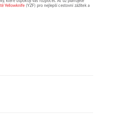
ky, které uspokojí váš rozpočet. Ať už plánujete
iště Yellowknife
(YZF) pro nejlepší cestovní zážitek a