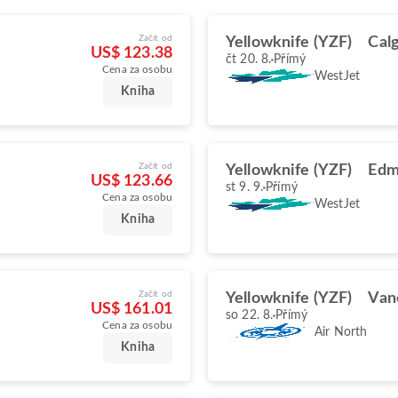
Začít od
Yellowknife (YZF)
Cal
US$ 123.38
čt 20. 8.
Přímý
Cena za osobu
WestJet
Kniha
Začít od
Yellowknife (YZF)
Edm
US$ 123.66
st 9. 9.
Přímý
Cena za osobu
WestJet
Kniha
Začít od
Yellowknife (YZF)
Van
US$ 161.01
so 22. 8.
Přímý
Cena za osobu
Air North
Kniha