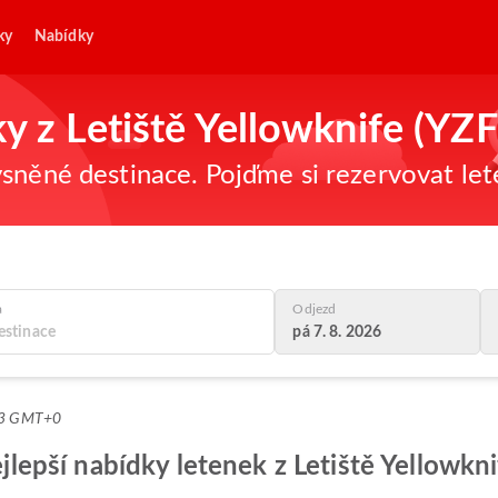
ky
Nabídky
y z Letiště Yellowknife (YZF
sněné destinace. Pojďme si rezervovat let
a
Odjezd
pá 7. 8. 2026
:23 GMT+0
ejlepší nabídky letenek z Letiště Yellowkn