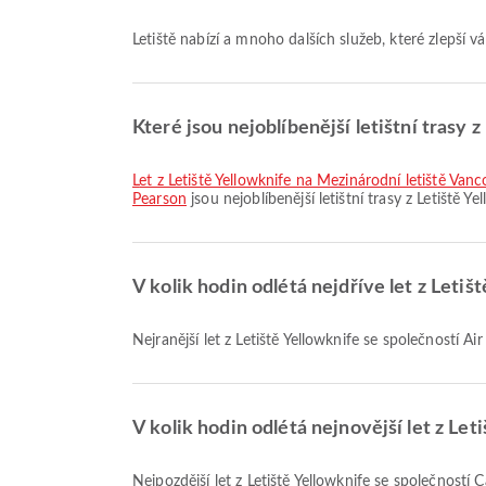
Letiště nabízí a mnoho dalších služeb, které zlepší
Které jsou nejoblíbenější letištní trasy z
let z Letiště Yellowknife na Mezinárodní letiště Van
Pearson
jsou nejoblíbenější letištní trasy z Letiště Y
V kolik hodin odlétá nejdříve let z Letiš
Nejranější let z Letiště Yellowknife se společností
V kolik hodin odlétá nejnovější let z Let
Nejpozdější let z Letiště Yellowknife se společnost