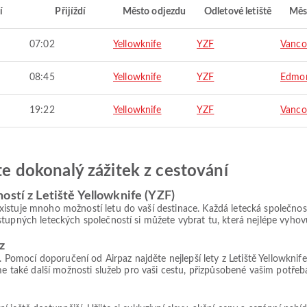
í
Přijíždí
Město odjezdu
Odletové letiště
Měs
07:02
Yellowknife
YZF
Vanco
08:45
Yellowknife
YZF
Edmo
19:22
Yellowknife
YZF
Vanco
jte dokonalý zážitek z cestování
ostí z Letiště Yellowknife (YZF)
istuje mnoho možností letu do vaší destinace. Každá letecká společnost 
tupných leteckých společností si můžete vybrat tu, která nejlépe vyhovu
z
mocí doporučení od Airpaz najděte nejlepší lety z Letiště Yellowknife
me také další možnosti služeb pro vaši cestu, přizpůsobené vašim potřebá