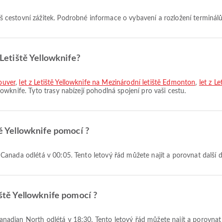
 váš cestovní zážitek. Podrobné informace o vybavení a rozložení terminá
 Letiště Yellowknife?
couver
,
let z Letiště Yellowknife na Mezinárodní letiště Edmonton
,
let z L
ellowknife. Tyto trasy nabízejí pohodlná spojení pro vaši cestu.
tě Yellowknife pomocí ?
 Air Canada odlétá v 00:05. Tento letový řád můžete najít a porovnat další
iště Yellowknife pomocí ?
í Canadian North odlétá v 18:30. Tento letový řád můžete najít a porovna