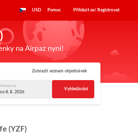
USD
Pomoc
Přihlásit se/ Registrovat
)
enky na Airpaz nyní!
Zobrazit seznam objednávek
Návrat na
Vyhledávání
so 8. 8. 2026
ife (YZF)