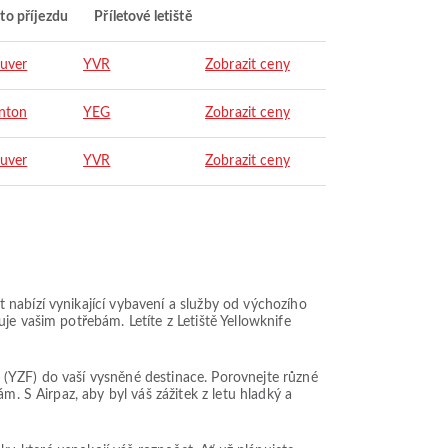
to příjezdu
Příletové letiště
uver
YVR
Zobrazit ceny
nton
YEG
Zobrazit ceny
uver
YVR
Zobrazit ceny
nabízí vynikající vybavení a služby od výchozího
je vašim potřebám. Letíte z Letiště Yellowknife
 (YZF) do vaší vysněné destinace. Porovnejte různé
m. S Airpaz, aby byl váš zážitek z letu hladký a