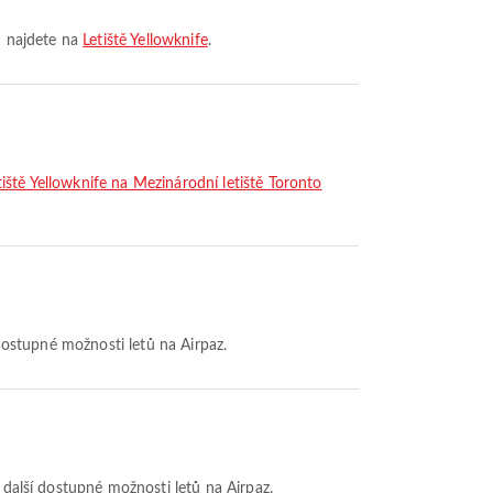
lů najdete na
Letiště Yellowknife
.
etiště Yellowknife na Mezinárodní letiště Toronto
 dostupné možnosti letů na Airpaz.
t další dostupné možnosti letů na Airpaz.