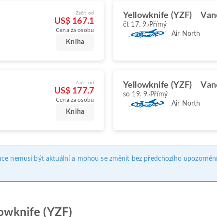
Začít od
Yellowknife (YZF)
Van
US$ 167.1
čt 17. 9.
Přímý
Cena za osobu
Air North
Kniha
Začít od
Yellowknife (YZF)
Van
US$ 177.7
so 19. 9.
Přímý
Cena za osobu
Air North
Kniha
nce nemusí být aktuální a mohou se změnit bez předchozího upozornění
lowknife (YZF)