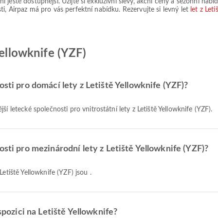
ještě dostupnější. Užijte si exkluzivní slevy, akční ceny a sezónní nabíd
i, Airpaz má pro vás perfektní nabídku. Rezervujte si levný let
let z Let
Yellowknife (YZF)
osti pro domácí lety z Letiště Yellowknife (YZF)?
jší letecké společnosti pro vnitrostátní lety z Letiště Yellowknife (YZF).
osti pro mezinárodní lety z Letiště Yellowknife (YZF)?
Letiště Yellowknife (YZF) jsou .
ispozici na Letiště Yellowknife?