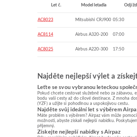
Let č.
Model letadla
Odjížd
AC8023
Mitsubishi CRJ900
05:30
AC8114
Airbus A320-200
07:00
AC8025
Airbus A220-300
17:50
Najděte nejlepší výlet a získe
Leťte se svou vybranou leteckou společn
Pokud chcete cestovat služebně nebo za zábavou, ex
bodu vaší cesty až do cílové destinace. Z mnoha dos
(YZF) a užijte si pohodlnou a uspokojivou cestu.
Najděte svůj ideální let s výběrem Airpa
Máte problém s výběrem? Airpaz vám může pomoci. Po
možnosti, abyste získali nejlepší nabídku. Poskytuje
příjemný.
Získejte nejlepší nabídky s Airpaz