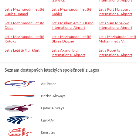
Gatwick
International Airport
Let z Mezinárodní letiště
Let z Mezinárodní letiště
Let z Port Harcourt
Dauhá Hamad
Káhira
International Airport
Let z Mezinárodní letiště
Let z Mallam Aminu Kano
Let z Sam Mbakwe
Dubaj
International Airport
International Airport
Let z Mezinárodní letiště
Let z Mezinárodní letiště
Let z Mezinárodní letiš
Kotoka
Blaise Diagne
Mohammeda V
Let z Letiště Frankfurt
Let z Akanu Ibiam
Let z Roberts
International Airport
International Airport
Seznam dostupných leteckých společností z Lagos
Air Peace
British Airways
Qatar Airways
EgyptAir
Emirates