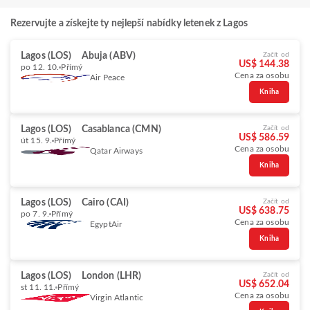
Rezervujte a získejte ty nejlepší nabídky letenek z Lagos
Lagos (LOS)
Abuja (ABV)
Začít od
US$ 144.38
po 12. 10.
Přímý
Cena za osobu
Air Peace
Kniha
Lagos (LOS)
Casablanca (CMN)
Začít od
US$ 586.59
út 15. 9.
Přímý
Cena za osobu
Qatar Airways
Kniha
Lagos (LOS)
Cairo (CAI)
Začít od
US$ 638.75
po 7. 9.
Přímý
Cena za osobu
EgyptAir
Kniha
Lagos (LOS)
London (LHR)
Začít od
US$ 652.04
st 11. 11.
Přímý
Cena za osobu
Virgin Atlantic