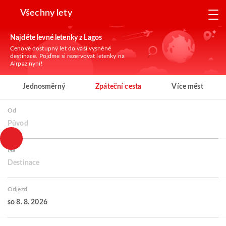
Všechny lety
Najděte levné letenky z Lagos
Cenově dostupný let do vaší vysněné
destinace. Pojďme si rezervovat letenky na
Airpaz nyní!
Jednosměrný
Zpáteční cesta
Více měst
Od
Původ
Na
Destinace
Odjezd
so 8. 8. 2026