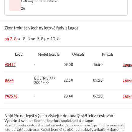
Celkový počet destinací
26
Zkontrolujte všechny letové řády z Lagos
pá 7. 8.
so 8. 8.
ne 9. 8.
po 10. 8.
Let č.
Model letadla
Odjíždí
Přijíždí
VS412
-
09:00
15:50
Lagos
BOEING 777-
BA74
22:50
05:20
Lagos
200/300
P47578
-
23:40
06:20
Lagos
Najděte nejlepší výlet a získejte dokonalý zážitek z cestování
Vyberte si svou oblíbenou leteckou společnost do Lagos
Pokud chcete cestovat služebně nebo za zábavou, existuje mnoho možností
letu do vaší destinace. Každá letecká společnost nabízí vynikající vybavení a