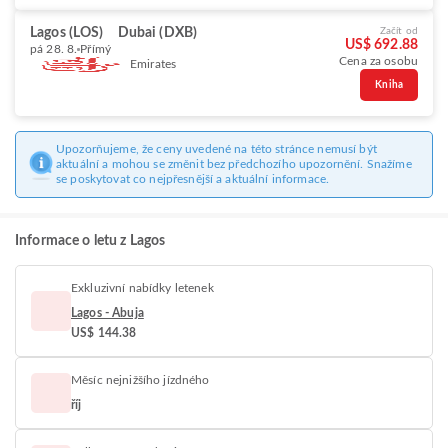
Lagos (LOS)
Dubai (DXB)
Začít od
US$ 692.88
pá 28. 8.
Přímý
Cena za osobu
Emirates
Kniha
Upozorňujeme, že ceny uvedené na této stránce nemusí být
aktuální a mohou se změnit bez předchozího upozornění. Snažíme
se poskytovat co nejpřesnější a aktuální informace.
Informace o letu z Lagos
Exkluzivní nabídky letenek
Lagos - Abuja
US$ 144.38
Měsíc nejnižšího jízdného
říj