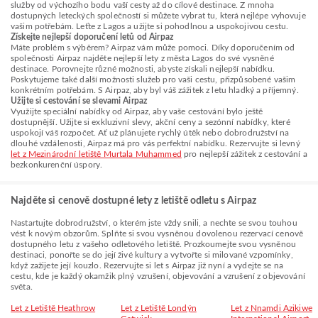
služby od výchozího bodu vaší cesty až do cílové destinace. Z mnoha
dostupných leteckých společností si můžete vybrat tu, která nejlépe vyhovuje
vašim potřebám. Leťte z Lagos a užijte si pohodlnou a uspokojivou cestu.
Získejte nejlepší doporučení letů od Airpaz
Máte problém s výběrem? Airpaz vám může pomoci. Díky doporučením od
společnosti Airpaz najděte nejlepší lety z města Lagos do své vysněné
destinace. Porovnejte různé možnosti, abyste získali nejlepší nabídku.
Poskytujeme také další možnosti služeb pro vaši cestu, přizpůsobené vašim
konkrétním potřebám. S Airpaz, aby byl váš zážitek z letu hladký a příjemný.
Užijte si cestování se slevami Airpaz
Využijte speciální nabídky od Airpaz, aby vaše cestování bylo ještě
dostupnější. Užijte si exkluzivní slevy, akční ceny a sezónní nabídky, které
uspokojí váš rozpočet. Ať už plánujete rychlý útěk nebo dobrodružství na
dlouhé vzdálenosti, Airpaz má pro vás perfektní nabídku. Rezervujte si levný
let z Mezinárodní letiště Murtala Muhammed
pro nejlepší zážitek z cestování a
bezkonkurenční úspory.
Najděte si cenově dostupné lety z letiště odletu s Airpaz
Nastartujte dobrodružství, o kterém jste vždy snili, a nechte se svou touhou
vést k novým obzorům. Splňte si svou vysněnou dovolenou rezervací cenově
dostupného letu z vašeho odletového letiště. Prozkoumejte svou vysněnou
destinaci, ponořte se do její živé kultury a vytvořte si milované vzpomínky,
když zažijete její kouzlo. Rezervujte si let s Airpaz již nyní a vydejte se na
cestu, kde je každý okamžik plný vzrušení, objevování a vzrušení z objevování
světa.
Let z Letiště Heathrow
Let z Letiště Londýn
Let z Nnamdi Azikiwe