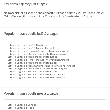
Kdy odlétá nejnovější let z Lagos?
Nejpozdější let z Lagos se společností Air Peace odlétá v 23:59. Tento letový
řád můžete najít a porovnat další dostupné možnosti letů na Airpaz.
Populární trasy podle letiště z Lagos
Lety od Lagos do Letiště Heathrow
Lety od Lagos do Letiště Londýn Gatwick
Lety od Lagos do Nnamdi Azikiwe International Airport
Lety od Lagos do Mezinárodní letiště Dauhá Hamad
Lety od Lagos do Mezinárodní letiště Káhira
Lety od Lagos do Port Harcourt International Airport
Lety od Lagos do Mezinárodní letiště Dubaj
Lety od Lagos do Mallam Aminu Kano International Airport
Lety od Lagos do Sam Mbakwe International Airport
Lety od Lagos do Mezinárodní letiště Kotoka
Lety od Lagos do Mezinárodní letiště Blaise Diagne
Lety od Lagos do Mezinárodní letiště Mohammeda V
Populární trasy podle města z Lagos
Lety od Lagos do London
Lety od Lagos do Abuja