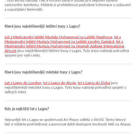
. Tato letiště nabízejí Taxi a mnoho dalších služeb pro zlepšení vašeho
cestovního komfortu. Můžete si prohlédnout podrobné informace o vybavení
a uspořádání terminálů.
Které jsou nejoblíbenější letištní trasy z Lagos?
let z Mezinárodní letiště Murtala Muhammed na Letiště Heathrow
,
let z
Mezinárodní letiště Murtala Muhammed na Letiště Londýn Gatwick
,
let z
Mezinárodní letiště Murtala Muhammed na Nnamdi Azikiwe International
Airport
jsou nejoblíbenější letištní trasy z Lagos. Tyto trasy nabízejí pohodlná
spojení pro vaši cestu.
Které jsou nejoblíbenější městské trasy z Lagos?
let z Lagos do London
,
let z Lagos do Abuja
,
let z Lagos do Doha
jsou
nejoblíbenější městské trasy z Lagos. Tyto trasy nabízejí pohodlná spojení z
velkých měst.
Kdy je nejbližší let z Lagos?
Nejranější let z Lagos se společností Air Peace odlétá v 06:00. Tento letový
řád si můžete prohlédnout a porovnat další dostupné možnosti letů na Airpaz.