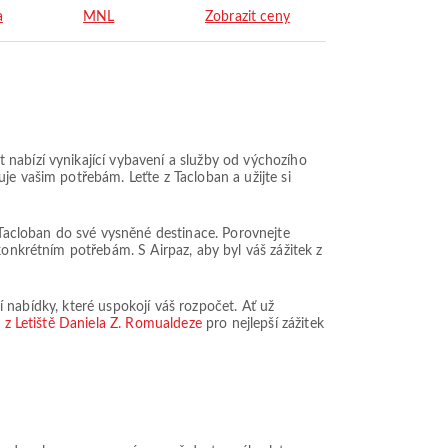
a
MNL
Zobrazit ceny
nabízí vynikající vybavení a služby od výchozího
je vašim potřebám. Leťte z Tacloban a užijte si
Tacloban do své vysněné destinace. Porovnejte
konkrétním potřebám. S Airpaz, aby byl váš zážitek z
ní nabídky, které uspokojí váš rozpočet. Ať už
t z Letiště Daniela Z. Romualdeze
pro nejlepší zážitek