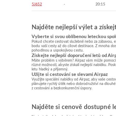
5J652
-
20:15
Najděte nejlepší výlet a získe
Vyberte si svou oblíbenou leteckou spo
Pokud chcete cestovat služebně nebo za zábavou, ex
bodu vaší cesty až do cílové destinace. Z mnoha dos
pohodlnou a uspokojivou cestu.
Získejte nejlepší doporučení letů od Air
Máte problém s výběrem? Airpaz vám může pomoci. D
různé možnosti, abyste získali nejlepší nabídku. Pos
letu hladký a příjemný.
Užijte si cestování se slevami Airpaz
Využijte speciální nabídky od Airpaz, aby vaše cestov
plánujete rychlý útěk nebo dobrodružství na dlouhé 
z cestování a bezkonkurenční úspory.
Najděte si cenově dostupné let