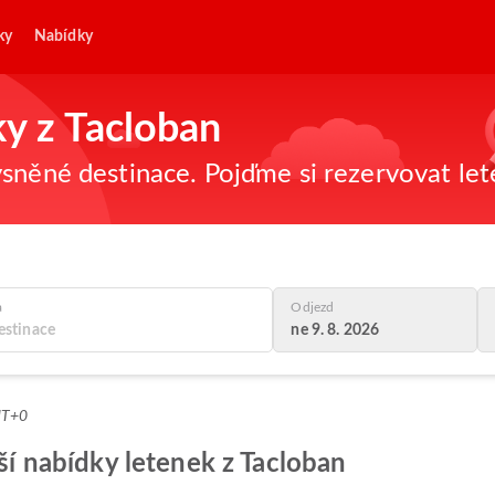
ky
Nabídky
ky z Tacloban
sněné destinace. Pojďme si rezervovat let
a
Odjezd
ne 9. 8. 2026
MT+0
pší nabídky letenek z Tacloban