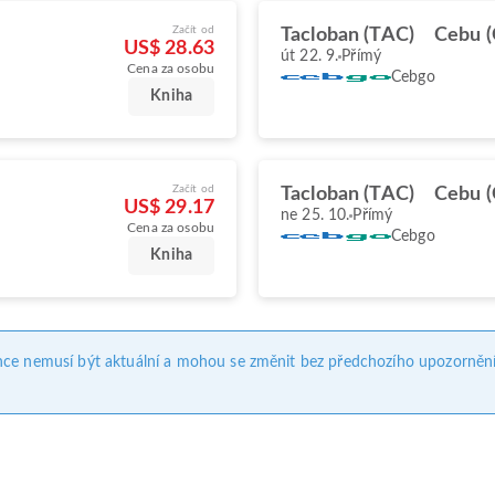
Začít od
Tacloban (TAC)
Cebu (
US$ 28.63
út 22. 9.
Přímý
Cena za osobu
Cebgo
Kniha
Začít od
Tacloban (TAC)
Cebu (
US$ 29.17
ne 25. 10.
Přímý
Cena za osobu
Cebgo
Kniha
nce nemusí být aktuální a mohou se změnit bez předchozího upozornění