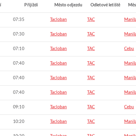
í
Přijíždí
Město odjezdu
Odletové letiště
Měs
07:35
Tacloban
TAC
Manil
07:30
Tacloban
TAC
Manil
07:10
Tacloban
TAC
Cebu
07:40
Tacloban
TAC
Manil
07:40
Tacloban
TAC
Manil
07:40
Tacloban
TAC
Manil
09:10
Tacloban
TAC
Cebu
10:20
Tacloban
TAC
Manil