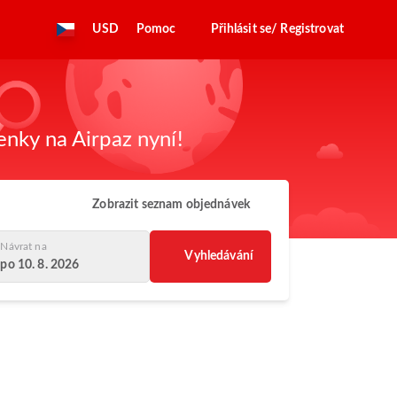
USD
Pomoc
Přihlásit se/ Registrovat
enky na Airpaz nyní!
Zobrazit seznam objednávek
Návrat na
Vyhledávání
po 10. 8. 2026