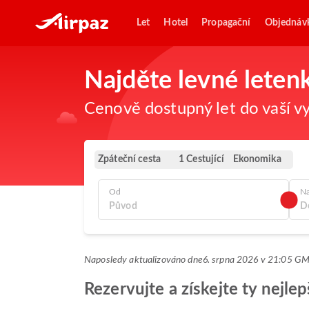
Let
Hotel
Propagační
Objednáv
Najděte levné leten
Cenově dostupný let do vaší vy
Zpáteční cesta
Ekonomika
1 Cestující
Od
N
Naposledy aktualizováno dne
6. srpna 2026 v 21:05 G
Rezervujte a získejte ty nejle