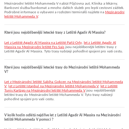
Mezinárodní letiště Mohammeda V nabízí Půjčovna aut, Klinika a lékárny,
Bankovní služba/bankomat a mnoho dalších služeb pro lepší cestovní zážitek.
Podrobné informace o vybavení a rozložení terminálů najdete na
Mezinárodní
letiště Mohammeda V
.
Které jsou nejoblíbenější letecké trasy z Letiště Agadir Al Massira?
let z Letiště Agadir Al Massira na Letiště Paříž Orly
,
let z Letiště Agadir Al
Massira na Mezinárodní letiště Fes Sais
jsou nejoblíbenější letištní trasy z
Letiště Agadir Al Massira. Tyto trasy nabízejí pohodlné spojení pro vaši cestu.
Které jsou nejoblíbenější letecké trasy do Mezinárodní letiště Mohammeda
V?
let z Mezinárodní letiště Sabiha Gokcen na Mezinárodní letiště Mohammeda
V
,
let z Letiště Istanbul na Mezinárodní letiště Mohammeda V
,
let z Letiště
Tunis Kartágo na Mezinárodní letiště Mohammeda V
jsou nejoblíbenější
letištní trasy do Mezinárodní letiště Mohammeda V. Tyto trasy nabízejí
pohodlné spojení pro vaši cestu.
V kolik hodin odlétá nejdříve let z Letiště Agadir Al Massira na Mezinárodní
letiště Mohammeda V pomocí ?