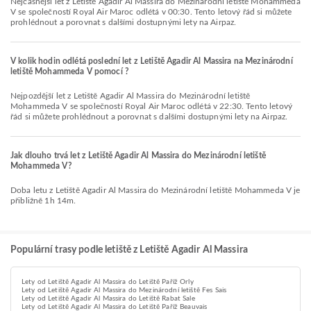
Nejčasnější let z Letiště Agadir Al Massira do Mezinárodní letiště Mohammeda
V se společností Royal Air Maroc odlétá v 00:30. Tento letový řád si můžete
prohlédnout a porovnat s dalšími dostupnými lety na Airpaz.
V kolik hodin odlétá poslední let z Letiště Agadir Al Massira na Mezinárodní
letiště Mohammeda V pomocí ?
Nejpozdější let z Letiště Agadir Al Massira do Mezinárodní letiště
Mohammeda V se společností Royal Air Maroc odlétá v 22:30. Tento letový
řád si můžete prohlédnout a porovnat s dalšími dostupnými lety na Airpaz.
Jak dlouho trvá let z Letiště Agadir Al Massira do Mezinárodní letiště
Mohammeda V?
Doba letu z Letiště Agadir Al Massira do Mezinárodní letiště Mohammeda V je
přibližně 1h 14m.
Populární trasy podle letiště z Letiště Agadir Al Massira
Lety od Letiště Agadir Al Massira do Letiště Paříž Orly
Lety od Letiště Agadir Al Massira do Mezinárodní letiště Fes Sais
Lety od Letiště Agadir Al Massira do Letiště Rabat Sale
Lety od Letiště Agadir Al Massira do Letiště Paříž Beauvais