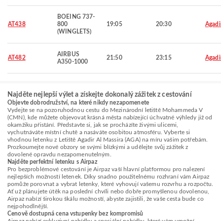
BOEING 737-
AT438
800
19:05
20:30
Agadi
(WINGLETS)
AIRBUS
AT482
21:50
23:15
Agadi
A350-1000
Najděte nejlepší výlet a získejte dokonalý zážitek z cestování
Objevte dobrodružství, na které nikdy nezapomenete
Vydejte se na pozoruhodnou cestu do Mezinárodní letiště Mohammeda V
(CMN), kde můžete objevovat krásná města nabízející úchvatné výhledy již od
okamžiku přistání. Představte si, jak se procházíte živými ulicemi,
vychutnáváte místní chutě a nasáváte osobitou atmosféru. Vyberte si
vhodnou letenku z Letiště Agadir Al Massira (AGA) na míru vašim potřebám.
Prozkoumejte nové obzory se svými blízkými a udělejte svůj zážitek z
dovolené opravdu nezapomenutelným.
Najděte perfektní letenku s Airpaz
Pro bezproblémové cestování je Airpaz vaší hlavní platformou pro nalezení
nejlepších možností letenek. Díky snadno použitelnému rozhraní vám Airpaz
pomůže porovnat a vybrat letenky, které vyhovují vašemu rozvrhu a rozpočtu.
Ať už plánujete útěk na poslední chvíli nebo dobře promyšlenou dovolenou,
Airpaz nabízí širokou škálu možností, abyste zajistili, že vaše cesta bude co
nejpohodlnější.
Cenově dostupná cena vstupenky bez kompromisů