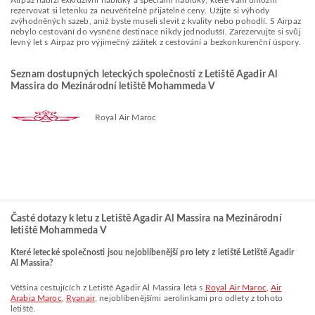
Airpaz nabízí exkluzivní nabídky a speciální nabídky, které vám umožní
rezervovat si letenku za neuvěřitelně přijatelné ceny. Užijte si výhody
zvýhodněných sazeb, aniž byste museli slevit z kvality nebo pohodlí. S Airpaz
nebylo cestování do vysněné destinace nikdy jednodušší. Zarezervujte si svůj
levný let s Airpaz pro výjimečný zážitek z cestování a bezkonkurenční úspory.
Seznam dostupných leteckých společností z Letiště Agadir Al
Massira do Mezinárodní letiště Mohammeda V
Royal Air Maroc
Časté dotazy k letu z Letiště Agadir Al Massira na Mezinárodní
letiště Mohammeda V
Které letecké společnosti jsou nejoblíbenější pro lety z letiště Letiště Agadir
Al Massira?
Většina cestujících z Letiště Agadir Al Massira létá s
Royal Air Maroc
,
Air
Arabia Maroc
,
Ryanair
, nejoblíbenějšími aerolinkami pro odlety z tohoto
letiště.