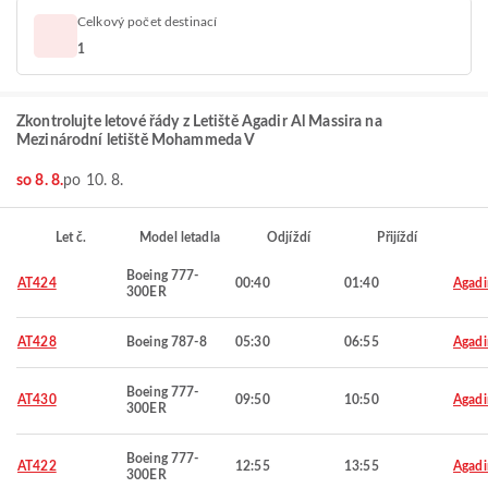
Celkový počet destinací
1
Zkontrolujte letové řády z Letiště Agadir Al Massira na
Mezinárodní letiště Mohammeda V
so 8. 8.
po 10. 8.
Let č.
Model letadla
Odjíždí
Přijíždí
Boeing 777-
AT424
00:40
01:40
Agadi
300ER
AT428
Boeing 787-8
05:30
06:55
Agadi
Boeing 777-
AT430
09:50
10:50
Agadi
300ER
Boeing 777-
AT422
12:55
13:55
Agadi
300ER