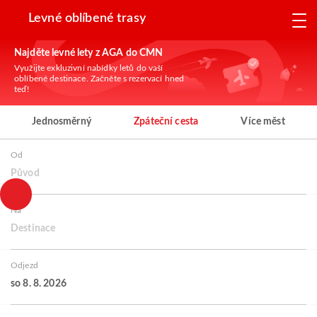
Levné oblíbené trasy
Najděte levné lety z AGA do CMN
Využijte exkluzivní nabídky letů do vaší
oblíbené destinace. Začněte s rezervací hned
teď!
Jednosměrný
Zpáteční cesta
Více měst
Od
Původ
Na
Destinace
Odjezd
so 8. 8. 2026