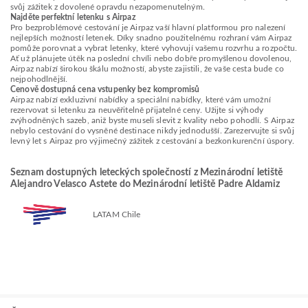
svůj zážitek z dovolené opravdu nezapomenutelným.
Najděte perfektní letenku s Airpaz
Pro bezproblémové cestování je Airpaz vaší hlavní platformou pro nalezení
nejlepších možností letenek. Díky snadno použitelnému rozhraní vám Airpaz
pomůže porovnat a vybrat letenky, které vyhovují vašemu rozvrhu a rozpočtu.
Ať už plánujete útěk na poslední chvíli nebo dobře promyšlenou dovolenou,
Airpaz nabízí širokou škálu možností, abyste zajistili, že vaše cesta bude co
nejpohodlnější.
Cenově dostupná cena vstupenky bez kompromisů
Airpaz nabízí exkluzivní nabídky a speciální nabídky, které vám umožní
rezervovat si letenku za neuvěřitelně přijatelné ceny. Užijte si výhody
zvýhodněných sazeb, aniž byste museli slevit z kvality nebo pohodlí. S Airpaz
nebylo cestování do vysněné destinace nikdy jednodušší. Zarezervujte si svůj
levný let s Airpaz pro výjimečný zážitek z cestování a bezkonkurenční úspory.
Seznam dostupných leteckých společností z Mezinárodní letiště
Alejandro Velasco Astete do Mezinárodní letiště Padre Aldamiz
LATAM Chile