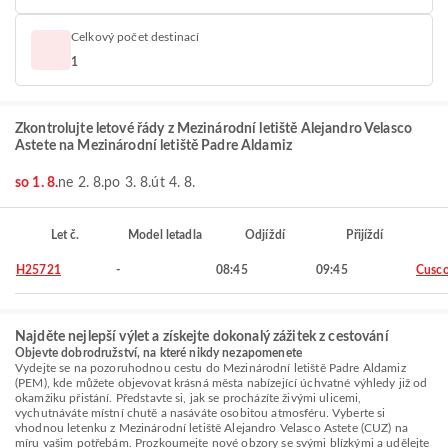
Celkový počet destinací
1
Zkontrolujte letové řády z Mezinárodní letiště Alejandro Velasco
Astete na Mezinárodní letiště Padre Aldamiz
so 1. 8.
ne 2. 8.
po 3. 8.
út 4. 8.
Let č.
Model letadla
Odjíždí
Přijíždí
H25721
-
08:45
09:45
Cusc
Najděte nejlepší výlet a získejte dokonalý zážitek z cestování
Objevte dobrodružství, na které nikdy nezapomenete
Vydejte se na pozoruhodnou cestu do Mezinárodní letiště Padre Aldamiz
(PEM), kde můžete objevovat krásná města nabízející úchvatné výhledy již od
okamžiku přistání. Představte si, jak se procházíte živými ulicemi,
vychutnáváte místní chutě a nasáváte osobitou atmosféru. Vyberte si
vhodnou letenku z Mezinárodní letiště Alejandro Velasco Astete (CUZ) na
míru vašim potřebám. Prozkoumejte nové obzory se svými blízkými a udělejte