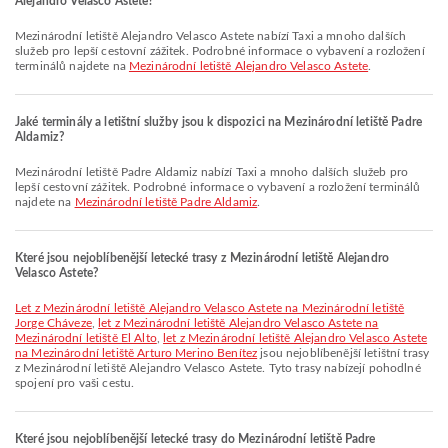
Alejandro Velasco Astete?
Mezinárodní letiště Alejandro Velasco Astete nabízí Taxi a mnoho dalších
služeb pro lepší cestovní zážitek. Podrobné informace o vybavení a rozložení
terminálů najdete na
Mezinárodní letiště Alejandro Velasco Astete
.
Jaké terminály a letištní služby jsou k dispozici na Mezinárodní letiště Padre
Aldamiz?
Mezinárodní letiště Padre Aldamiz nabízí Taxi a mnoho dalších služeb pro
lepší cestovní zážitek. Podrobné informace o vybavení a rozložení terminálů
najdete na
Mezinárodní letiště Padre Aldamiz
.
Které jsou nejoblíbenější letecké trasy z Mezinárodní letiště Alejandro
Velasco Astete?
let z Mezinárodní letiště Alejandro Velasco Astete na Mezinárodní letiště
Jorge Cháveze
,
let z Mezinárodní letiště Alejandro Velasco Astete na
Mezinárodní letiště El Alto
,
let z Mezinárodní letiště Alejandro Velasco Astete
na Mezinárodní letiště Arturo Merino Benítez
jsou nejoblíbenější letištní trasy
z Mezinárodní letiště Alejandro Velasco Astete. Tyto trasy nabízejí pohodlné
spojení pro vaši cestu.
Které jsou nejoblíbenější letecké trasy do Mezinárodní letiště Padre