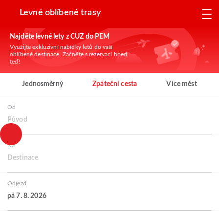
Levné oblíbené trasy
Najděte levné lety z CUZ do PEM
Využijte exkluzivní nabídky letů do vaší
oblíbené destinace. Začněte s rezervací hned
teď!
Jednosměrný
Zpáteční cesta
Více měst
Od
Původ
Na
Destinace
Odjezd
pá 7. 8. 2026