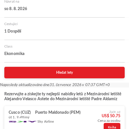
Návrat na
so 8. 8. 2026
Cestující
1 Dospělí
Class
Ekonomika
Hledat lety
Naposledy aktualizováno dne
31. července 2026 v 07:37 GMT+0
Rezervujte a získejte ty nejlepší nabídky letů z Mezinárodní letiště
Alejandro Velasco Astete do Mezinárodní letiště Padre Aldamiz
Cusco (CUZ)
Puerto Maldonado (PEM)
Začít od
US$ 50.75
út 1. 9.
Přímý
Cena za osobu
Sky Airline
Kniha