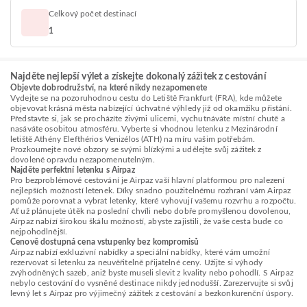
Celkový počet destinací
1
Najděte nejlepší výlet a získejte dokonalý zážitek z cestování
Objevte dobrodružství, na které nikdy nezapomenete
Vydejte se na pozoruhodnou cestu do Letiště Frankfurt (FRA), kde můžete
objevovat krásná města nabízející úchvatné výhledy již od okamžiku přistání.
Představte si, jak se procházíte živými ulicemi, vychutnáváte místní chutě a
nasáváte osobitou atmosféru. Vyberte si vhodnou letenku z Mezinárodní
letiště Athény Elefthérios Venizélos (ATH) na míru vašim potřebám.
Prozkoumejte nové obzory se svými blízkými a udělejte svůj zážitek z
dovolené opravdu nezapomenutelným.
Najděte perfektní letenku s Airpaz
Pro bezproblémové cestování je Airpaz vaší hlavní platformou pro nalezení
nejlepších možností letenek. Díky snadno použitelnému rozhraní vám Airpaz
pomůže porovnat a vybrat letenky, které vyhovují vašemu rozvrhu a rozpočtu.
Ať už plánujete útěk na poslední chvíli nebo dobře promyšlenou dovolenou,
Airpaz nabízí širokou škálu možností, abyste zajistili, že vaše cesta bude co
nejpohodlnější.
Cenově dostupná cena vstupenky bez kompromisů
Airpaz nabízí exkluzivní nabídky a speciální nabídky, které vám umožní
rezervovat si letenku za neuvěřitelně přijatelné ceny. Užijte si výhody
zvýhodněných sazeb, aniž byste museli slevit z kvality nebo pohodlí. S Airpaz
nebylo cestování do vysněné destinace nikdy jednodušší. Zarezervujte si svůj
levný let s Airpaz pro výjimečný zážitek z cestování a bezkonkurenční úspory.