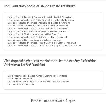
Populární trasy podle letiště do Letiště Frankfurt
Lety od Letiště Bangkok Suvarnabhumi do Letiště Frankfurt
Lety od Mezinárodní letiště Tân Sơn Nhất do Letiště Frankfurt
Lety od Mezinárodní letiště Inčchon do Letiště Frankfurt
Lety od Letiště Amman Queen Alia do Letiště Frankfurt
Lety od Mezinárodní letiště ve Vídni do Letiště Frankfurt
Lety od Letiště Houari Boumediene do Letiště Frankfurt
Lety od Letiště Tokio Haneda do Letiště Frankfurt
Lety od Mezinárodní letiště Dubaj do Letiště Frankfurt
Lety od Letiště Řím Fiumicino do Letiště Frankfurt
Lety od Mezinárodní letiště Peking Capital do Letiště Frankfurt
Lety od Mezinárodní letiště Chhatrapati Shivaji do Letiště Frankfurt
Více doporučených letů Mezinárodní letiště Athény Elefthérios
Venizélos a Letiště Frankfurt
Let Z Mezinárodní Letiště Athény Elefthérios Venizélos
Let Z Letiště Frankfurt
Let Do Mezinárodní Letiště Athény Elefthérios Venizélos
Let Do Letiště Frankfurt
Proč musíte cestovat s Airpaz