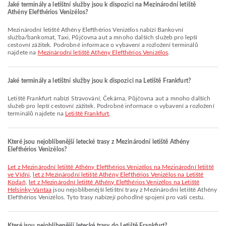
Jaké terminály a letištní služby jsou k dispozici na Mezinárodní letiště
Athény Elefthérios Venizélos?
Mezinárodní letiště Athény Elefthérios Venizélos nabízí Bankovní
služba/bankomat, Taxi, Půjčovna aut a mnoho dalších služeb pro lepší
cestovní zážitek. Podrobné informace o vybavení a rozložení terminálů
najdete na
Mezinárodní letiště Athény Elefthérios Venizélos
.
Jaké terminály a letištní služby jsou k dispozici na Letiště Frankfurt?
Letiště Frankfurt nabízí Stravování, Čekárna, Půjčovna aut a mnoho dalších
služeb pro lepší cestovní zážitek. Podrobné informace o vybavení a rozložení
terminálů najdete na
Letiště Frankfurt
.
Které jsou nejoblíbenější letecké trasy z Mezinárodní letiště Athény
Elefthérios Venizélos?
let z Mezinárodní letiště Athény Elefthérios Venizélos na Mezinárodní letiště
ve Vídni
,
let z Mezinárodní letiště Athény Elefthérios Venizélos na Letiště
Kodaň
,
let z Mezinárodní letiště Athény Elefthérios Venizélos na Letiště
Helsinky-Vantaa
jsou nejoblíbenější letištní trasy z Mezinárodní letiště Athény
Elefthérios Venizélos. Tyto trasy nabízejí pohodlné spojení pro vaši cestu.
Které jsou nejoblíbenější letecké trasy do Letiště Frankfurt?