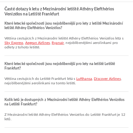
Časté dotazy k letu z Mezinárodní letiště Athény Elefthérios
Venizélos na Letiště Frankfurt
Které letecké společnosti jsou nejoblíbenější pro lety z letiště Mezinárodní
letiště Athény Elefthérios Venizélos?
Většina cestujících z Mezinárodní letiště Athény Elefthérios Venizélos létá s
Sky Express
,
Aegean Airlines
,
Ryanair
, nejoblíbenějšími aerolinkami pro
odlety z tohoto letiště.
Které letecké společnosti jsou nejoblíbenější pro lety na letiště Letiště
Frankfurt?
Většina cestujících do Letiště Frankfurt létá s
Lufthansa
,
Discover Airlines
,
nejoblíbenějšími aerolinkami na tomto letišti.
Kolik letů je dostupných z Mezinárodní letiště Athény Elefthérios Venizélos
na Letiště Frankfurt?
Z Mezinárodní letiště Athény Elefthérios Venizélos do Letiště Frankfurt je 12
letů.