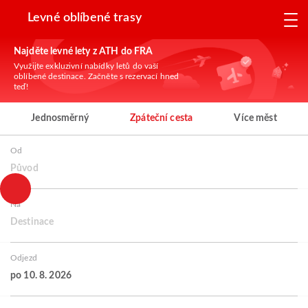
Levné oblíbené trasy
Najděte levné lety z ATH do FRA
Využijte exkluzivní nabídky letů do vaší
oblíbené destinace. Začněte s rezervací hned
teď!
Jednosměrný
Zpáteční cesta
Více měst
Od
Původ
Na
Destinace
Odjezd
po 10. 8. 2026