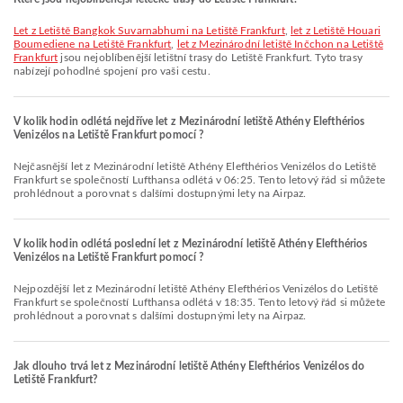
let z Letiště Bangkok Suvarnabhumi na Letiště Frankfurt
,
let z Letiště Houari
Boumediene na Letiště Frankfurt
,
let z Mezinárodní letiště Inčchon na Letiště
Frankfurt
jsou nejoblíbenější letištní trasy do Letiště Frankfurt. Tyto trasy
nabízejí pohodlné spojení pro vaši cestu.
V kolik hodin odlétá nejdříve let z Mezinárodní letiště Athény Elefthérios
Venizélos na Letiště Frankfurt pomocí ?
Nejčasnější let z Mezinárodní letiště Athény Elefthérios Venizélos do Letiště
Frankfurt se společností Lufthansa odlétá v 06:25. Tento letový řád si můžete
prohlédnout a porovnat s dalšími dostupnými lety na Airpaz.
V kolik hodin odlétá poslední let z Mezinárodní letiště Athény Elefthérios
Venizélos na Letiště Frankfurt pomocí ?
Nejpozdější let z Mezinárodní letiště Athény Elefthérios Venizélos do Letiště
Frankfurt se společností Lufthansa odlétá v 18:35. Tento letový řád si můžete
prohlédnout a porovnat s dalšími dostupnými lety na Airpaz.
Jak dlouho trvá let z Mezinárodní letiště Athény Elefthérios Venizélos do
Letiště Frankfurt?