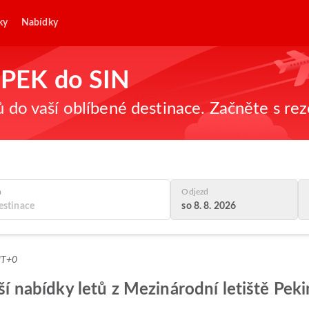
ky
Nabídky
z PEK do SIN
ů do vaší oblíbené destinace. Začněte s re
a
Odjezd
so 8. 8. 2026
MT+0
pší nabídky letů z Mezinárodní letiště Pek