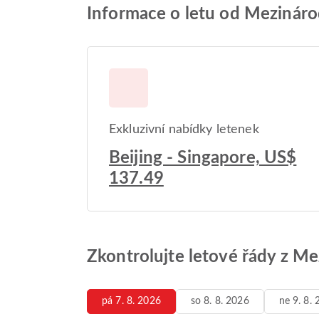
Informace o letu od Mezinárod
Exkluzivní nabídky letenek
Beijing - Singapore, US$
137.49
Zkontrolujte letové řády z Me
pá 7. 8. 2026
so 8. 8. 2026
ne 9. 8.