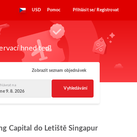
USD
Pomoc
Přihlásit se/ Registrovat
zervací hned teď!
Zobrazit seznam objednávek
Návrat na
Vyhledávání
ne 9. 8. 2026
ing Capital do Letiště Singapur