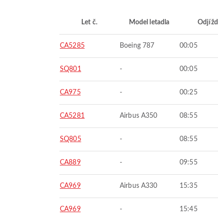
Let č.
Model letadla
Odjížd
CA5285
Boeing 787
00:05
SQ801
-
00:05
CA975
-
00:25
CA5281
Airbus A350
08:55
SQ805
-
08:55
CA889
-
09:55
CA969
Airbus A330
15:35
CA969
-
15:45