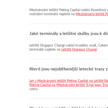
Mezinárodní letiště Peking Capital nabízí Kyvadlový autobus, Půjčovna aut, Klinika a lékárny a mnoho dalších služeb pro lepší cestovní zážitek. Podrobné informace o vybavení a
rozložení terminálů najdete na
Mezinárodní letiště P
Jaké terminály a letištní služby jsou k d
Letiště Singapur Changi nabízí Invalidní vozík, Čekárna, Modlitební místnost a mnoho dalších služeb pro lepší cestovní zážitek. Podrobné informace o vybavení a rozložení
terminálů najdete na
Letiště Singapur Changi
.
Které jsou nejoblíbenější letecké trasy 
let z Mezinárodní letiště Peking Capital na Letišt
Peking Capital na Mezinárodní letiště Tchaj-wan Tch
cestu.