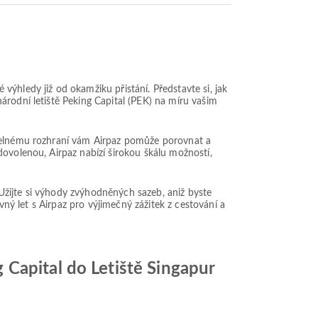
ýhledy již od okamžiku přistání. Představte si, jak
árodní letiště Peking Capital (PEK) na míru vašim
itelnému rozhraní vám Airpaz pomůže porovnat a
dovolenou, Airpaz nabízí širokou škálu možností,
. Užijte si výhody zvýhodněných sazeb, aniž byste
vný let s Airpaz pro výjimečný zážitek z cestování a
Capital do Letiště Singapur