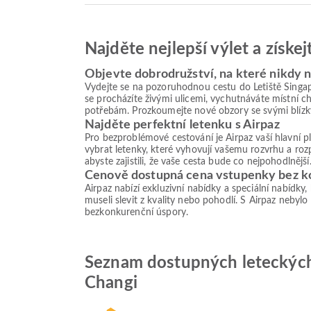
Najděte nejlepší výlet a získe
Objevte dobrodružství, na které nikdy
Vydejte se na pozoruhodnou cestu do Letiště Singapu
se procházíte živými ulicemi, vychutnáváte místní c
potřebám. Prozkoumejte nové obzory se svými blízk
Najděte perfektní letenku s Airpaz
Pro bezproblémové cestování je Airpaz vaší hlavní 
vybrat letenky, které vyhovují vašemu rozvrhu a roz
abyste zajistili, že vaše cesta bude co nejpohodlnější
Cenově dostupná cena vstupenky bez 
Airpaz nabízí exkluzivní nabídky a speciální nabídky
museli slevit z kvality nebo pohodlí. S Airpaz nebylo
bezkonkurenční úspory.
Seznam dostupných leteckých s
Changi