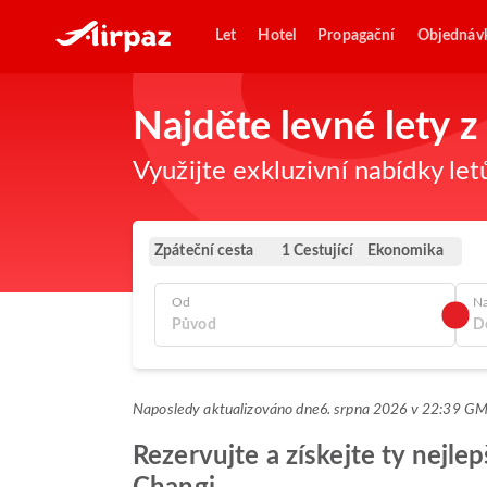
Let
Hotel
Propagační
Objednáv
Najděte levné lety 
Využijte exkluzivní nabídky let
Zpáteční cesta
Ekonomika
1 Cestující
Od
N
Naposledy aktualizováno dne
6. srpna 2026 v 22:39 G
Rezervujte a získejte ty nejle