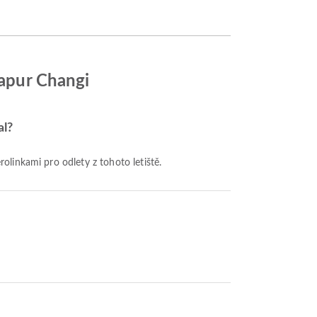
gapur Changi
al?
erolinkami pro odlety z tohoto letiště.