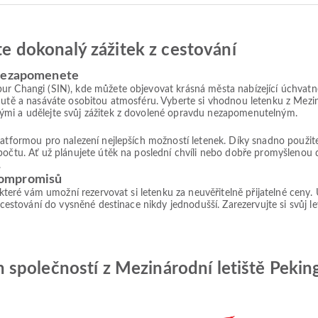
jte dokonalý zážitek z cestování
 nezapomenete
r Changi (SIN), kde můžete objevovat krásná města nabízející úchvatné v
hutě a nasáváte osobitou atmosféru. Vyberte si vhodnou letenku z Mezin
ými a udělejte svůj zážitek z dovolené opravdu nezapomenutelným.
platformou pro nalezení nejlepších možností letenek. Díky snadno použ
počtu. Ať už plánujete útěk na poslední chvíli nebo dobře promyšlenou 
.
kompromisů
, které vám umožní rezervovat si letenku za neuvěřitelně přijatelné ceny
 cestování do vysněné destinace nikdy jednodušší. Zarezervujte si svůj le
polečností z Mezinárodní letiště Peking 