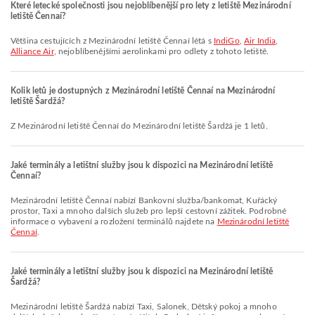
Které letecké společnosti jsou nejoblíbenější pro lety z letiště Mezinárodní
letiště Čennaí?
Většina cestujících z Mezinárodní letiště Čennaí létá s
IndiGo
,
Air India
,
Alliance Air
, nejoblíbenějšími aerolinkami pro odlety z tohoto letiště.
Kolik letů je dostupných z Mezinárodní letiště Čennaí na Mezinárodní
letiště Šardžá?
Z Mezinárodní letiště Čennaí do Mezinárodní letiště Šardžá je 1 letů.
Jaké terminály a letištní služby jsou k dispozici na Mezinárodní letiště
Čennaí?
Mezinárodní letiště Čennaí nabízí Bankovní služba/bankomat, Kuřácký
prostor, Taxi a mnoho dalších služeb pro lepší cestovní zážitek. Podrobné
informace o vybavení a rozložení terminálů najdete na
Mezinárodní letiště
Čennaí
.
Jaké terminály a letištní služby jsou k dispozici na Mezinárodní letiště
Šardžá?
Mezinárodní letiště Šardžá nabízí Taxi, Salonek, Dětský pokoj a mnoho