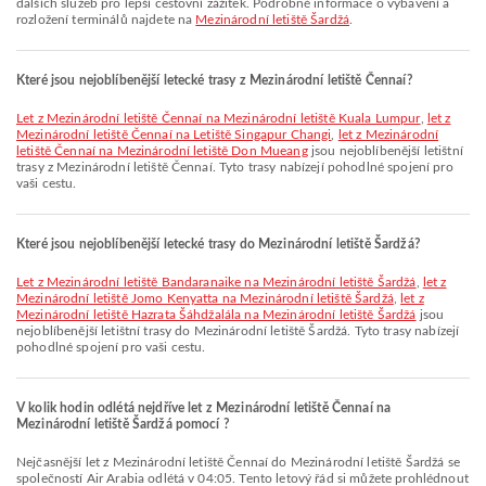
dalších služeb pro lepší cestovní zážitek. Podrobné informace o vybavení a
rozložení terminálů najdete na
Mezinárodní letiště Šardžá
.
Které jsou nejoblíbenější letecké trasy z Mezinárodní letiště Čennaí?
let z Mezinárodní letiště Čennaí na Mezinárodní letiště Kuala Lumpur
,
let z
Mezinárodní letiště Čennaí na Letiště Singapur Changi
,
let z Mezinárodní
letiště Čennaí na Mezinárodní letiště Don Mueang
jsou nejoblíbenější letištní
trasy z Mezinárodní letiště Čennaí. Tyto trasy nabízejí pohodlné spojení pro
vaši cestu.
Které jsou nejoblíbenější letecké trasy do Mezinárodní letiště Šardžá?
let z Mezinárodní letiště Bandaranaike na Mezinárodní letiště Šardžá
,
let z
Mezinárodní letiště Jomo Kenyatta na Mezinárodní letiště Šardžá
,
let z
Mezinárodní letiště Hazrata Šáhdžalála na Mezinárodní letiště Šardžá
jsou
nejoblíbenější letištní trasy do Mezinárodní letiště Šardžá. Tyto trasy nabízejí
pohodlné spojení pro vaši cestu.
V kolik hodin odlétá nejdříve let z Mezinárodní letiště Čennaí na
Mezinárodní letiště Šardžá pomocí ?
Nejčasnější let z Mezinárodní letiště Čennaí do Mezinárodní letiště Šardžá se
společností Air Arabia odlétá v 04:05. Tento letový řád si můžete prohlédnout