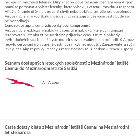
nejlepších možností letenek. Díky snadno použitelnému rozhraní vám Airpaz
pomůže porovnat a vybrat letenky, které vyhovují vašemu rozvrhu a rozpočtu.
Ať už plánujete útěk na poslední chvíli nebo dobře promyšlenou dovolenou,
Airpaz nabízí širokou škálu možností, abyste zajistili, že vaše cesta bude co
nejpohodlnější.
Cenově dostupná cena vstupenky bez kompromisů
Airpaz nabízí exkluzivní nabídky a speciální nabídky, které vám umožní
rezervovat si letenku za neuvěřitelně přijatelné ceny. Užijte si výhody
zvýhodněných sazeb, aniž byste museli slevit z kvality nebo pohodlí. S Airpaz
nebylo cestování do vysněné destinace nikdy jednodušší. Zarezervujte si svůj
levný let s Airpaz pro výjimečný zážitek z cestování a bezkonkurenční úspory.
Seznam dostupných leteckých společností z Mezinárodní letiště
Čennaí do Mezinárodní letiště Šardžá
Air Arabia
Časté dotazy k letu z Mezinárodní letiště Čennaí na Mezinárodní
letiště Šardžá