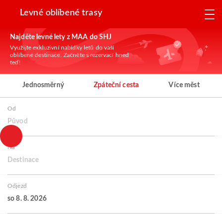
Levné oblíbené trasy
Najděte levné lety z MAA do SHJ
Využijte exkluzivní nabídky letů do vaší
oblíbené destinace. Začněte s rezervací hned
teď!
Jednosměrný
Zpáteční cesta
Více měst
Od
Původ
Na
Destinace
Odjezd
so 8. 8. 2026