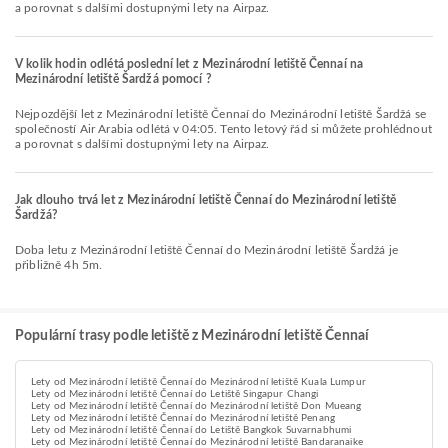
a porovnat s dalšími dostupnými lety na Airpaz.
V kolik hodin odlétá poslední let z Mezinárodní letiště Čennaí na
Mezinárodní letiště Šardžá pomocí ?
Nejpozdější let z Mezinárodní letiště Čennaí do Mezinárodní letiště Šardžá se
společností Air Arabia odlétá v 04:05. Tento letový řád si můžete prohlédnout
a porovnat s dalšími dostupnými lety na Airpaz.
Jak dlouho trvá let z Mezinárodní letiště Čennaí do Mezinárodní letiště
Šardžá?
Doba letu z Mezinárodní letiště Čennaí do Mezinárodní letiště Šardžá je
přibližně 4h 5m.
Populární trasy podle letiště z Mezinárodní letiště Čennaí
Lety od Mezinárodní letiště Čennaí do Mezinárodní letiště Kuala Lumpur
Lety od Mezinárodní letiště Čennaí do Letiště Singapur Changi
Lety od Mezinárodní letiště Čennaí do Mezinárodní letiště Don Mueang
Lety od Mezinárodní letiště Čennaí do Mezinárodní letiště Penang
Lety od Mezinárodní letiště Čennaí do Letiště Bangkok Suvarnabhumi
Lety od Mezinárodní letiště Čennaí do Mezinárodní letiště Bandaranaike