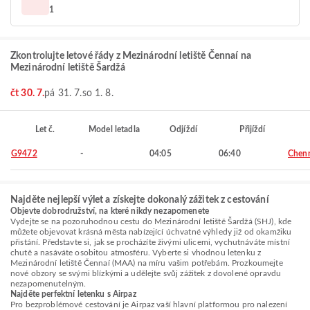
1
Zkontrolujte letové řády z Mezinárodní letiště Čennaí na
Mezinárodní letiště Šardžá
čt 30. 7.
pá 31. 7.
so 1. 8.
Let č.
Model letadla
Odjíždí
Přijíždí
G9472
-
04:05
06:40
Chen
Najděte nejlepší výlet a získejte dokonalý zážitek z cestování
Objevte dobrodružství, na které nikdy nezapomenete
Vydejte se na pozoruhodnou cestu do Mezinárodní letiště Šardžá (SHJ), kde
můžete objevovat krásná města nabízející úchvatné výhledy již od okamžiku
přistání. Představte si, jak se procházíte živými ulicemi, vychutnáváte místní
chutě a nasáváte osobitou atmosféru. Vyberte si vhodnou letenku z
Mezinárodní letiště Čennaí (MAA) na míru vašim potřebám. Prozkoumejte
nové obzory se svými blízkými a udělejte svůj zážitek z dovolené opravdu
nezapomenutelným.
Najděte perfektní letenku s Airpaz
Pro bezproblémové cestování je Airpaz vaší hlavní platformou pro nalezení