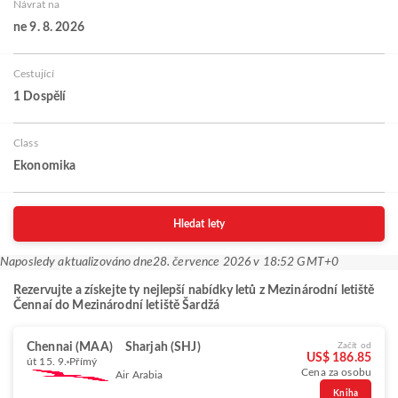
Návrat na
ne 9. 8. 2026
Cestující
1 Dospělí
Class
Ekonomika
Hledat lety
Naposledy aktualizováno dne
28. července 2026 v 18:52 GMT+0
Rezervujte a získejte ty nejlepší nabídky letů z Mezinárodní letiště
Čennaí do Mezinárodní letiště Šardžá
Chennai (MAA)
Sharjah (SHJ)
Začít od
US$ 186.85
út 15. 9.
Přímý
Cena za osobu
Air Arabia
Kniha