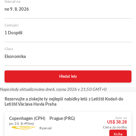
Návrat na
ne 9. 8. 2026
Cestující
1 Dospělí
Class
Ekonomika
Hledat lety
Naposledy aktualizováno dne
6. srpna 2026 v 21:50 GMT+0
Rezervujte a získejte ty nejlepší nabídky letů z Letiště Kodaň do
Letiště Václava Havla Praha
Copenhagen (CPH)
Prague (PRG)
Začít od
US$ 38.28
po 10. 8.
Přímý
Cena za osobu
Ryanair
Kniha