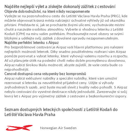
Najděte nejlepší výlet a získejte dokonalý zážitek z cestování
Objevte dobrodružství, na které nikdy nezapomenete
Vydejte se na pozoruhodnou cestu do Letiště Václava Havla Praha (PRG), kde
můžete objevovat krásná města nabízející úchvatné výhledy již od okamžiku
přistání. Představte si, jak se procházíte živými ulicemi, vychutnáváte místní
chutě a nasáváte osobitou atmosféru. Vyberte si vhodnou letenku z Letiště
Kodaň (CPH) na míru vašim potřebám. Prozkoumejte nové obzory se svými
blízkými a udělejte svůj zážitek z dovolené opravdu nezapomenutelným.
Najděte perfektní letenku s Airpaz
Pro bezproblémové cestování je Airpaz vaší hlavní platformou pro nalezení
nejlepších možností letenek. Díky snadno použitelnému rozhraní vám Airpaz
pomůže porovnat a vybrat letenky, které vyhovují vašemu rozvrhu a rozpočtu.
Ať už plánujete útěk na poslední chvíli nebo dobře promyšlenou dovolenou,
Airpaz nabízí širokou škálu možností, abyste zajistili, že vaše cesta bude co
nejpohodlnější.
Cenově dostupná cena vstupenky bez kompromisů
Airpaz nabízí exkluzivní nabídky a speciální nabídky, které vám umožní
rezervovat si letenku za neuvěřitelně přijatelné ceny. Užijte si výhody
zvýhodněných sazeb, aniž byste museli slevit z kvality nebo pohodlí. S Airpaz
nebylo cestování do vysněné destinace nikdy jednodušší. Zarezervujte si svůj
levný let s Airpaz pro výjimečný zážitek z cestování a bezkonkurenční úspory.
Seznam dostupných leteckých společností z Letiště Kodaň do
Letiště Václava Havla Praha
Norwegian Air Sweden