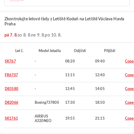
Zkontrolujte letové řády z Letiště Kodaň na Letiště Václava Havla
Praha
pá 7. 8.
so 8. 8.
ne 9. 8.
po 10. 8.
Let č.
Model letadla
Odjíždí
Přijíždí
SK767
-
08:20
09:40
Cope
FR6707
-
11:15
12:40
Cope
D83580
-
12:45
14:05
Cope
D82066
Boeing737800
17:30
18:50
Cope
AIRBUS
SK1761
19:55
21:15
Cope
A320NEO