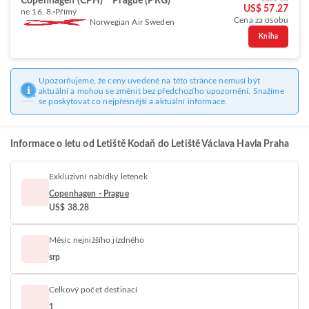
Copenhagen (CPH)
Prague (PRG)
US$ 57.27
ne 16. 8.
Přímý
Cena za osobu
Norwegian Air Sweden
Kniha
Upozorňujeme, že ceny uvedené na této stránce nemusí být
aktuální a mohou se změnit bez předchozího upozornění. Snažíme
se poskytovat co nejpřesnější a aktuální informace.
Informace o letu od Letiště Kodaň do Letiště Václava Havla Praha
Exkluzivní nabídky letenek
Copenhagen - Prague
US$ 38.28
Měsíc nejnižšího jízdného
srp
Celkový počet destinací
1