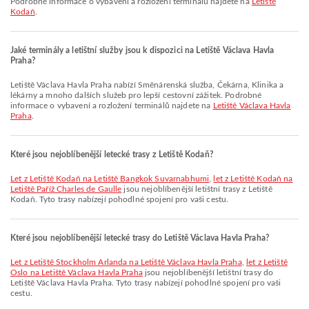
Podrobné informace o vybavení a rozložení terminálů najdete na
Letiště
Kodaň
.
Jaké terminály a letištní služby jsou k dispozici na Letiště Václava Havla
Praha?
Letiště Václava Havla Praha nabízí Směnárenská služba, Čekárna, Klinika a
lékárny a mnoho dalších služeb pro lepší cestovní zážitek. Podrobné
informace o vybavení a rozložení terminálů najdete na
Letiště Václava Havla
Praha
.
Které jsou nejoblíbenější letecké trasy z Letiště Kodaň?
let z Letiště Kodaň na Letiště Bangkok Suvarnabhumi
,
let z Letiště Kodaň na
Letiště Paříž Charles de Gaulle
jsou nejoblíbenější letištní trasy z Letiště
Kodaň. Tyto trasy nabízejí pohodlné spojení pro vaši cestu.
Které jsou nejoblíbenější letecké trasy do Letiště Václava Havla Praha?
let z Letiště Stockholm Arlanda na Letiště Václava Havla Praha
,
let z Letiště
Oslo na Letiště Václava Havla Praha
jsou nejoblíbenější letištní trasy do
Letiště Václava Havla Praha. Tyto trasy nabízejí pohodlné spojení pro vaši
cestu.