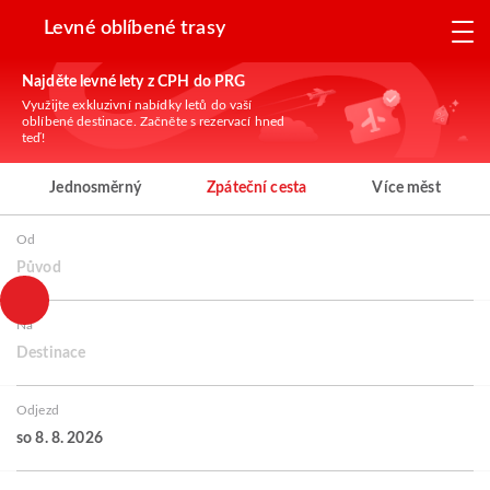
Levné oblíbené trasy
Najděte levné lety z CPH do PRG
Využijte exkluzivní nabídky letů do vaší
oblíbené destinace. Začněte s rezervací hned
teď!
Jednosměrný
Zpáteční cesta
Více měst
Od
Původ
Na
Destinace
Odjezd
so 8. 8. 2026