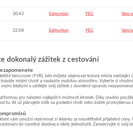
20:43
Edmonton
YEG
Vanco
22:08
Edmonton
YEG
Vanco
jte dokonalý zážitek z cestování
 nezapomenete
tiště Vancouver (YVR), kde můžete objevovat krásná města nabízející úc
chutnáváte místní chutě a nasáváte osobitou atmosféru. Vyberte si vhod
svými blízkými a udělejte svůj zážitek z dovolené opravdu nezapomenu
platformou pro nalezení nejlepších možností letenek. Díky snadno použ
počtu. Ať už plánujete útěk na poslední chvíli nebo dobře promyšlenou 
.
kompromisů
, které vám umožní rezervovat si letenku za neuvěřitelně přijatelné ceny
 cestování do vysněné destinace nikdy jednodušší. Zarezervujte si svůj le