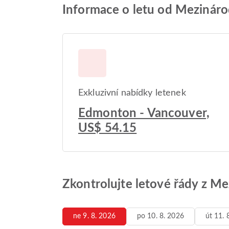
Informace o letu od Mezináro
Exkluzivní nabídky letenek
Edmonton - Vancouver,
US$ 54.15
Zkontrolujte letové řády z M
ne 9. 8. 2026
po 10. 8. 2026
út 11. 