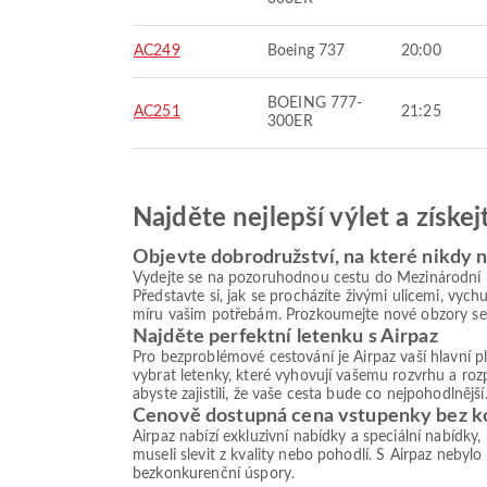
AC249
Boeing 737
20:00
BOEING 777-
AC251
21:25
300ER
Najděte nejlepší výlet a získe
Objevte dobrodružství, na které nikdy
Vydejte se na pozoruhodnou cestu do Mezinárodní le
Představte si, jak se procházíte živými ulicemi, vy
míru vašim potřebám. Prozkoumejte nové obzory se 
Najděte perfektní letenku s Airpaz
Pro bezproblémové cestování je Airpaz vaší hlavní 
vybrat letenky, které vyhovují vašemu rozvrhu a roz
abyste zajistili, že vaše cesta bude co nejpohodlnější
Cenově dostupná cena vstupenky bez 
Airpaz nabízí exkluzivní nabídky a speciální nabídky
museli slevit z kvality nebo pohodlí. S Airpaz nebylo
bezkonkurenční úspory.