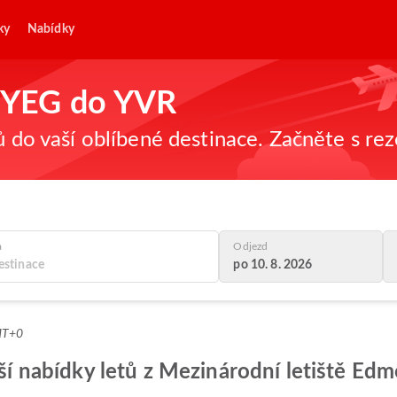
ky
Nabídky
z YEG do YVR
ů do vaší oblíbené destinace. Začněte s re
a
Odjezd
po 10. 8. 2026
MT+0
epší nabídky letů z Mezinárodní letiště Ed