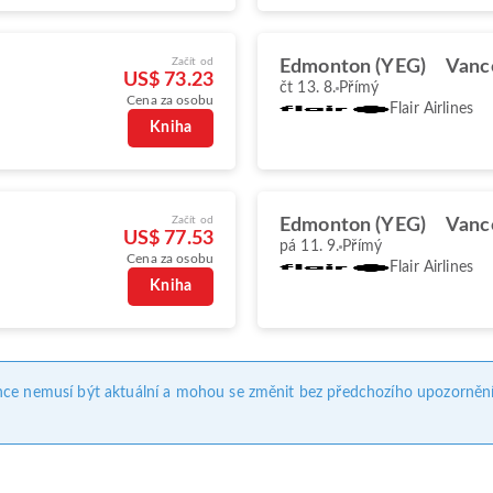
Začít od
Edmonton (YEG)
Vanc
US$ 73.23
čt 13. 8.
Přímý
Cena za osobu
Flair Airlines
Kniha
Začít od
Edmonton (YEG)
Vanc
US$ 77.53
pá 11. 9.
Přímý
Cena za osobu
Flair Airlines
Kniha
nce nemusí být aktuální a mohou se změnit bez předchozího upozornění