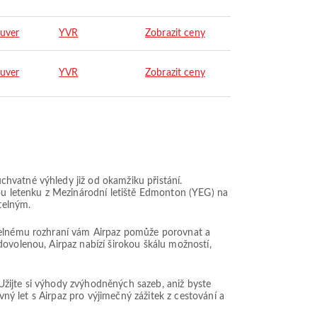
uver
YVR
Zobrazit ceny
uver
YVR
Zobrazit ceny
hvatné výhledy již od okamžiku přistání.
nou letenku z Mezinárodní letiště Edmonton (YEG) na
telným.
itelnému rozhraní vám Airpaz pomůže porovnat a
dovolenou, Airpaz nabízí širokou škálu možností,
. Užijte si výhody zvýhodněných sazeb, aniž byste
vný let s Airpaz pro výjimečný zážitek z cestování a