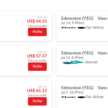
Začít od
Edmonton (YEG)
Vanc
US$ 54.15
po 14. 9.
Přímý
Cena za osobu
Flair Airlines
Kniha
Začít od
Edmonton (YEG)
Vanc
US$ 57.37
pá 14. 8.
Přímý
Cena za osobu
WestJet
Kniha
Začít od
Edmonton (YEG)
Vanc
US$ 65.12
pá 2. 10.
Přímý
Cena za osobu
Flair Airlines
Kniha