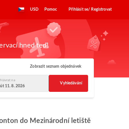
USD
Pomoc
Přihlásit se/ Registrovat
zervací hned teď!
Zobrazit seznam objednávek
Návrat na
Vyhledávání
út 11. 8. 2026
monton do Mezinárodní letiště