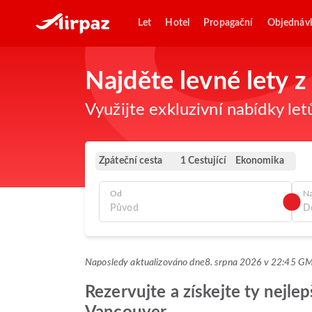
Let
Hotel
Propagační
Objednáv
Najděte levné lety 
Využijte exkluzivní nabídky let
Zpáteční cesta
Ekonomika
1 Cestující
Od
N
Naposledy aktualizováno dne
8. srpna 2026 v 22:45 G
Rezervujte a získejte ty nejl