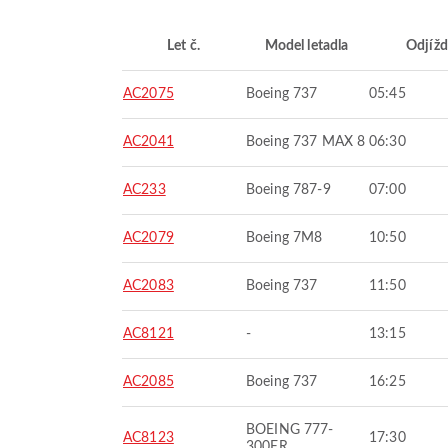
Let č.
Model letadla
Odjížd
AC2075
Boeing 737
05:45
AC2041
Boeing 737 MAX 8
06:30
AC233
Boeing 787-9
07:00
AC2079
Boeing 7M8
10:50
AC2083
Boeing 737
11:50
AC8121
-
13:15
AC2085
Boeing 737
16:25
BOEING 777-
AC8123
17:30
300ER