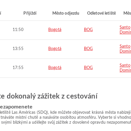
í
Přijíždí
Město odjezdu
Odletové letiště
Měs
Santo
11:50
Bogotá
BOG
Domi
Santo
13:55
Bogotá
BOG
Domi
Santo
17:55
Bogotá
BOG
Domi
jte dokonalý zážitek z cestování
 nezapomenete
tiště Las Américas (SDQ), kde můžete objevovat krásná města nabízející
chutnáváte místní chutě a nasáváte osobitou atmosféru. Vyberte si vhodn
svými blízkými a udělejte svůj zážitek z dovolené opravdu nezapomenu