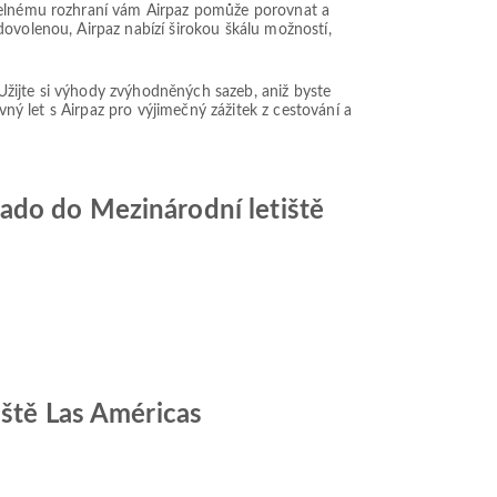
itelnému rozhraní vám Airpaz pomůže porovnat a
dovolenou, Airpaz nabízí širokou škálu možností,
. Užijte si výhody zvýhodněných sazeb, aniž byste
vný let s Airpaz pro výjimečný zážitek z cestování a
ado do Mezinárodní letiště
iště Las Américas