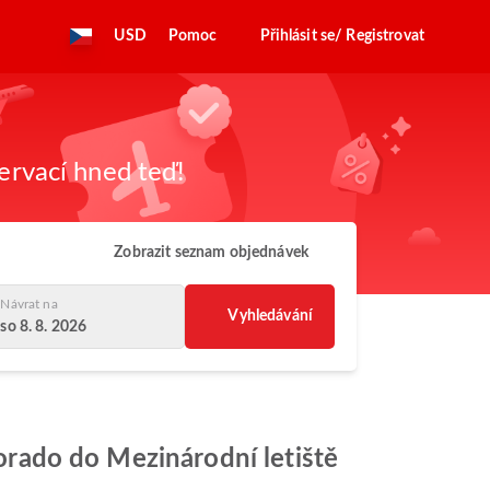
USD
Pomoc
Přihlásit se/ Registrovat
zervací hned teď!
Zobrazit seznam objednávek
Návrat na
Vyhledávání
so 8. 8. 2026
Dorado do Mezinárodní letiště