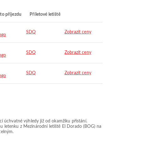
to příjezdu
Příletové letiště
SDQ
Zobrazit ceny
ngo
SDQ
Zobrazit ceny
ngo
SDQ
Zobrazit ceny
ngo
 úchvatné výhledy již od okamžiku přistání.
ou letenku z Mezinárodní letiště El Dorado (BOG) na
telným.