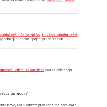
a rozložení terminálů najdete na
Mezinárodní letiště
árodní letiště Rafael Núñez
,
let z Mezinárodní letiště
asy nabízejí pohodlné spojení pro vaši cestu.
zinárodní letiště Las Américas
jsou nejoblíbenější
éricas pomocí ?