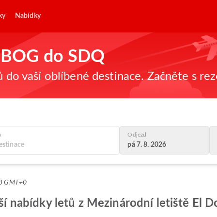
ky
Nabídky
 z BOG do SDQ
ů do vaší oblíbené destinace. Začněte s re
a
Odjezd
pá 7. 8. 2026
:03 GMT+0
pší nabídky letů z Mezinárodní letiště El 