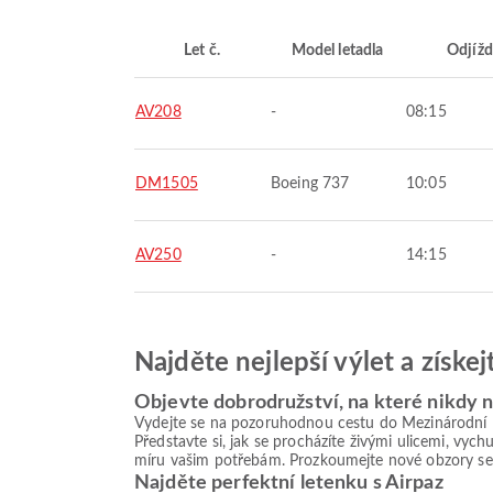
Let č.
Model letadla
Odjížd
AV208
-
08:15
DM1505
Boeing 737
10:05
AV250
-
14:15
Najděte nejlepší výlet a získe
Objevte dobrodružství, na které nikdy
Vydejte se na pozoruhodnou cestu do Mezinárodní le
Představte si, jak se procházíte živými ulicemi, vy
míru vašim potřebám. Prozkoumejte nové obzory se 
Najděte perfektní letenku s Airpaz