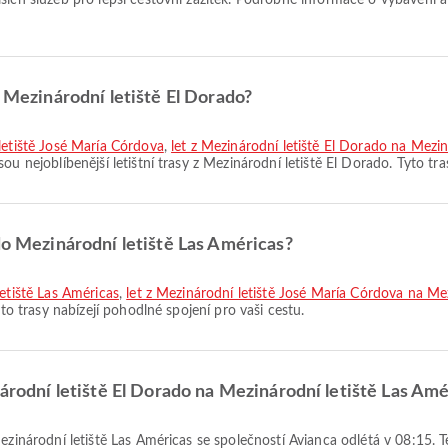
lších služeb pro lepší cestovní zážitek. Podrobné informace o vybavení 
z Mezinárodní letiště El Dorado?
 letiště José María Córdova
,
let z Mezinárodní letiště El Dorado na Mezin
sou nejoblíbenější letištní trasy z Mezinárodní letiště El Dorado. Tyto tr
do Mezinárodní letiště Las Américas?
letiště Las Américas
,
let z Mezinárodní letiště José María Córdova na Me
yto trasy nabízejí pohodlné spojení pro vaši cestu.
národní letiště El Dorado na Mezinárodní letiště Las Am