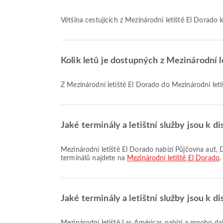
Většina cestujících z Mezinárodní letiště El Dorado 
Kolik letů je dostupných z Mezinárodní 
Z Mezinárodní letiště El Dorado do Mezinárodní letiš
Jaké terminály a letištní služby jsou k d
Mezinárodní letiště El Dorado nabízí Půjčovna aut, Dětský pokoj, Kuřácký prostor a mnoho dalších služeb pro lepší cestovní zážitek. Podrobné informace o vybavení a rozložení
terminálů najdete na
Mezinárodní letiště El Dorado
.
Jaké terminály a letištní služby jsou k d