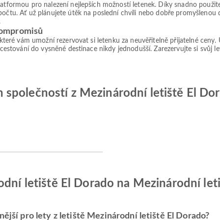
platformou pro nalezení nejlepších možností letenek. Díky snadno použ
počtu. Ať už plánujete útěk na poslední chvíli nebo dobře promyšlenou 
.
kompromisů
, které vám umožní rezervovat si letenku za neuvěřitelně přijatelné ceny
 cestování do vysněné destinace nikdy jednodušší. Zarezervujte si svůj le
společností z Mezinárodní letiště El Dor
odní letiště El Dorado na Mezinárodní let
ější pro lety z letiště Mezinárodní letiště El Dorado?