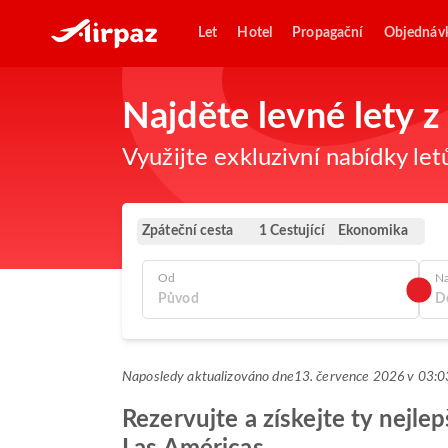
Let
Hotel
Propagační
Objednáv
Najděte levné lety
Využijte exkluzivní nabídky let
Zpáteční cesta
Ekonomika
1 Cestující
Od
N
Naposledy aktualizováno dne
13. července 2026 v 03
Rezervujte a získejte ty nejle