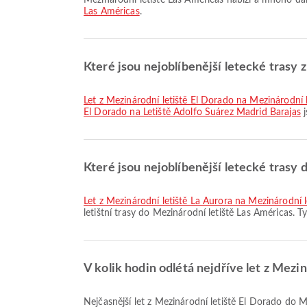
Mezinárodní letiště Las Américas nabízí a mnoho da
Las Américas
.
Které jsou nejoblíbenější letecké trasy 
let z Mezinárodní letiště El Dorado na Mezinárodní
El Dorado na Letiště Adolfo Suárez Madrid Barajas
j
Které jsou nejoblíbenější letecké trasy 
let z Mezinárodní letiště La Aurora na Mezinárodní 
letištní trasy do Mezinárodní letiště Las Américas. T
V kolik hodin odlétá nejdříve let z Mezi
Nejčasnější let z Mezinárodní letiště El Dorado do Mezinárodní letiště Las Américas se společností Avianca odlétá v 08:15. Tento letový řád si můžete prohlédnout a porovnat s