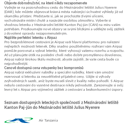
Objevte dobrodružství, na které nikdy nezapomenete
Vydejte se na pozoruhodnou cestu do Mezinárodní letiště Julius Nyerere
(DAR), kde můžete objevovat krásná města nabízející úchvatné výhledy již od
okamžiku přistání. Představte si, jak se procházíte živými ulicemi,
vychutnáváte místní chutě a nasáváte osobitou atmosféru. Vyberte si
vhodnou letenku z Mezinárodní letiště Kanton Paj-jün (CAN) na míru vašim
potřebám. Prozkoumejte nové obzory se svými blízkými a udělejte svůj zážitek
z dovolené opravdu nezapomenutelným.
Najděte perfektní letenku s Airpaz
Pro bezproblémové cestování je Airpaz vaší hlavní platformou pro nalezení
nejlepších možností letenek. Díky snadno použitelnému rozhraní vám Airpaz
pomůže porovnat a vybrat letenky, které vyhovují vašemu rozvrhu a rozpočtu.
Ať už plánujete útěk na poslední chvíli nebo dobře promyšlenou dovolenou,
Airpaz nabízí širokou škálu možností, abyste zajistili, že vaše cesta bude co
nejpohodlnější.
Cenově dostupná cena vstupenky bez kompromisů
Airpaz nabízí exkluzivní nabídky a speciální nabídky, které vám umožní
rezervovat si letenku za neuvěřitelně přijatelné ceny. Užijte si výhody
zvýhodněných sazeb, aniž byste museli slevit z kvality nebo pohodlí. S Airpaz
nebylo cestování do vysněné destinace nikdy jednodušší. Zarezervujte si svůj
levný let s Airpaz pro výjimečný zážitek z cestování a bezkonkurenční úspory.
Seznam dostupných leteckých společností z Mezinárodní letiště
Kanton Paj-jün do Mezinárodní letiště Julius Nyerere
Air Tanzania