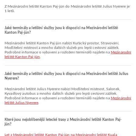
Z Mezinárodní letiště Kanton Paj-jün do Mezinárodní letiště Julius Nyerere je
1 letů.
Jaké terminály a letištní služby jsou k dispozici na Mezinárodní letiště
Kanton Paj-jün?
Mezinárodní letiště Kanton Paj-jün nabízí Kuřácký prostor, Stravování,
Modlitební místnost a mnoho dalších služeb pro lepší cestovní zážitek.
Podrobné informace o vybavení a rozložení terminálů najdete na
Mezinárodní
letiště Kanton Paj-jün
.
Jaké terminály a letištní služby jsou k dispozici na Mezinárodní letiště Julius
Nyerere?
Mezinárodní letiště Julius Nyerere nabízí Modlitební místnost, Salonek,
Kyvadlový autobus a mnoho dalších služeb pro lepší cestovní zážitek.
Podrobné informace o vybavení a rozložení terminálů najdete na
Mezinárodní
letiště Julius Nyerere
.
Které jsou nejoblíbenější letecké trasy z Mezinárodní letiště Kanton Paj-
jün?
let z Mezinárodní letiště Kanton Paj-jün na Mezinárodní letiště Kuala