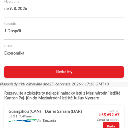
Návrat na
ne 9. 8. 2026
Cestující
1 Dospělí
Class
Ekonomika
Hledat lety
Naposledy aktualizováno dne
25. července 2026 v 17:18 GMT+0
Rezervujte a získejte ty nejlepší nabídky letů z Mezinárodní letiště
Kanton Paj-jün do Mezinárodní letiště Julius Nyerere
Guangzhou (CAN)
Dar es Salaam (DAR)
Začít od
US$ 692.67
pá 31. 7.
Přímý
Cena za osobu
Air Tanzania
Kniha