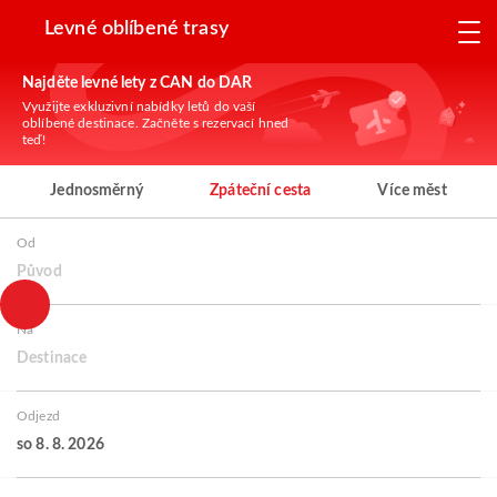
Levné oblíbené trasy
Najděte levné lety z CAN do DAR
Využijte exkluzivní nabídky letů do vaší
oblíbené destinace. Začněte s rezervací hned
teď!
Jednosměrný
Zpáteční cesta
Více měst
Od
Původ
Na
Destinace
Odjezd
so 8. 8. 2026