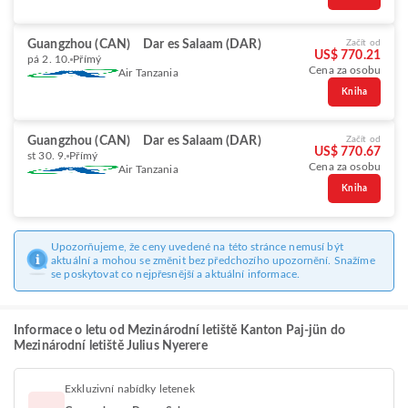
Guangzhou (CAN)
Dar es Salaam (DAR)
Začít od
US$ 770.21
pá 2. 10.
Přímý
Cena za osobu
Air Tanzania
Kniha
Guangzhou (CAN)
Dar es Salaam (DAR)
Začít od
US$ 770.67
st 30. 9.
Přímý
Cena za osobu
Air Tanzania
Kniha
Upozorňujeme, že ceny uvedené na této stránce nemusí být
aktuální a mohou se změnit bez předchozího upozornění. Snažíme
se poskytovat co nejpřesnější a aktuální informace.
Informace o letu od Mezinárodní letiště Kanton Paj-jün do
Mezinárodní letiště Julius Nyerere
Exkluzivní nabídky letenek