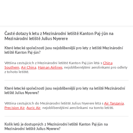
Časté dotazy k letu z Mezinárodní letiště Kanton Paj-jün na
Mezinárodní letiště Julius Nyerere
Které letecké společnosti jsou nejoblíbenější pro lety z letiště Mezinárodní
letiště Kanton Paj-jün?
Většina cestujících z Mezinárodní letiště Kanton Paj-jün létá s
China
Southern
,
Air China
,
Hainan Airlines
, nejoblíbenějšími aerolinkami pro odlety
z tohoto letiště.
Které letecké společnosti jsou nejoblíbenější pro lety na letiště Mezinárodní
letiště Julius Nyerere?
Většina cestujících do Mezinárodní letiště Julius Nyerere létá s
Air Tanzania
,
Precision Air
,
Auric Air
, nejoblíbenějšími aerolinkami na tomto letišti.
Kolik letů je dostupných z Mezinárodní letiště Kanton Paj-jün na
Mezinárodní letiště Julius Nyerere?