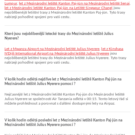
Lumpur
,
let z Mezinárodní letiště Kanton Paj-jün na Mezinárodní letiště Senai
,
let z Mezinárodní letiště Kanton Paj-jün na Letiště Singapur Changi
jsou
nejoblíbenější letištní trasy z Mezinárodní letiště Kanton Paj-jün. Tyto trasy
nabízejí pohodlné spojení pro vaši cestu.
Které jsou nejoblíbenější letecké trasy do Mezinárodní letiště Julius
Nyerere?
let z Mwanza Airport na Mezinárodní letiště Julius Nyerere
,
let z Kinshasa
N'Djili International Airport na Mezinárodní letiště Julius Nyerere
jsou
nejoblíbenější letištní trasy do Mezinárodní letiště Julius Nyerere. Tyto trasy
nabízejí pohodlné spojení pro vaši cestu.
V kolik hodin odlétá nejdříve let z Mezinárodní letiště Kanton Paj-jün na
Mezinárodní letiště Julius Nyerere pomocí ?
Nejčasnější let z Mezinárodní letiště Kanton Paj-jün do Mezinárodní letiště
Julius Nyerere se společností Air Tanzania odlétá v 00:15. Tento letový řád si
můžete prohlédnout a porovnat s dalšími dostupnými lety na Airpaz.
V kolik hodin odlétá poslední let z Mezinárodní letiště Kanton Paj-jün na
Mezinárodní letiště Julius Nyerere pomocí ?