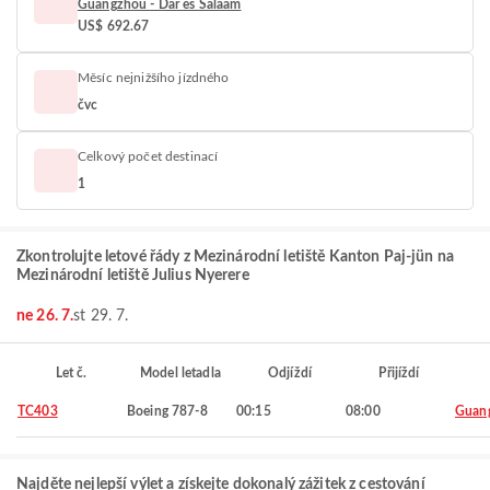
Guangzhou - Dar es Salaam
US$ 692.67
Měsíc nejnižšího jízdného
čvc
Celkový počet destinací
1
Zkontrolujte letové řády z Mezinárodní letiště Kanton Paj-jün na
Mezinárodní letiště Julius Nyerere
ne 26. 7.
st 29. 7.
Let č.
Model letadla
Odjíždí
Přijíždí
TC403
Boeing 787-8
00:15
08:00
Guan
Najděte nejlepší výlet a získejte dokonalý zážitek z cestování