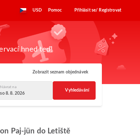
USD
Pomoc
Přihlásit se/ Registrovat
zervací hned teď!
Zobrazit seznam objednávek
Návrat na
Vyhledávání
so 8. 8. 2026
ton Paj-jün do Letiště