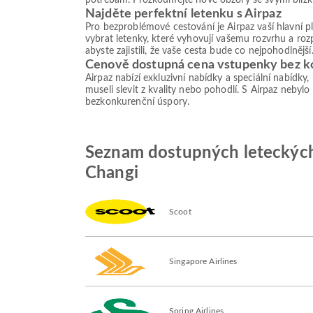
potřebám. Prozkoumejte nové obzory se svými blízk
Najděte perfektní letenku s Airpaz
Pro bezproblémové cestování je Airpaz vaší hlavní 
vybrat letenky, které vyhovují vašemu rozvrhu a roz
abyste zajistili, že vaše cesta bude co nejpohodlnější
Cenově dostupná cena vstupenky bez 
Airpaz nabízí exkluzivní nabídky a speciální nabídky
museli slevit z kvality nebo pohodlí. S Airpaz nebylo
bezkonkurenční úspory.
Seznam dostupných leteckých 
Changi
Scoot
Singapore Airlines
Spring Airlines