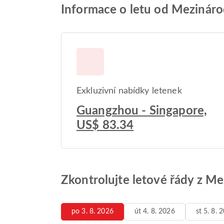
Informace o letu od Mezinárod
Exkluzivní nabídky letenek
Guangzhou - Singapore,
US$ 83.34
Zkontrolujte letové řády z Me
po 3. 8. 2026
út 4. 8. 2026
st 5. 8. 