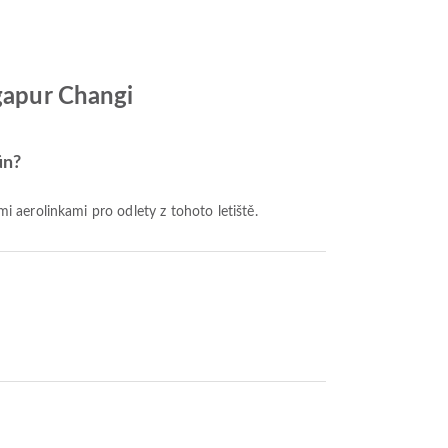
ngapur Changi
ün?
ími aerolinkami pro odlety z tohoto letiště.