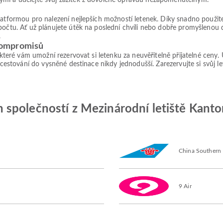
ými a udělejte svůj zážitek z dovolené opravdu nezapomenutelným.
platformou pro nalezení nejlepších možností letenek. Díky snadno použ
počtu. Ať už plánujete útěk na poslední chvíli nebo dobře promyšlenou 
.
kompromisů
, které vám umožní rezervovat si letenku za neuvěřitelně přijatelné ceny
 cestování do vysněné destinace nikdy jednodušší. Zarezervujte si svůj le
společností z Mezinárodní letiště Kanton
China Southern
9 Air