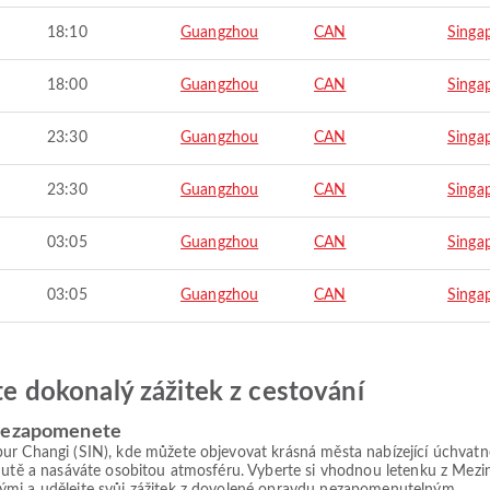
18:10
Guangzhou
CAN
Singa
18:00
Guangzhou
CAN
Singa
23:30
Guangzhou
CAN
Singa
23:30
Guangzhou
CAN
Singa
03:05
Guangzhou
CAN
Singa
03:05
Guangzhou
CAN
Singa
jte dokonalý zážitek z cestování
 nezapomenete
r Changi (SIN), kde můžete objevovat krásná města nabízející úchvatné v
chutě a nasáváte osobitou atmosféru. Vyberte si vhodnou letenku z Mezi