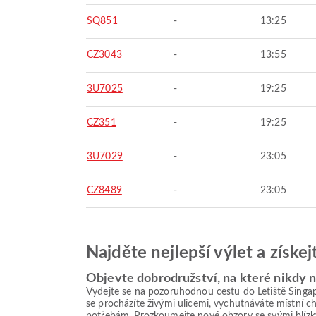
SQ851
-
13:25
CZ3043
-
13:55
3U7025
-
19:25
CZ351
-
19:25
3U7029
-
23:05
CZ8489
-
23:05
Najděte nejlepší výlet a získe
Objevte dobrodružství, na které nikdy
Vydejte se na pozoruhodnou cestu do Letiště Singapu
se procházíte živými ulicemi, vychutnáváte místní 