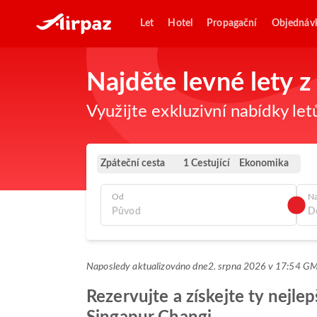
Let
Hotel
Propagační
Objednáv
Najděte levné lety 
Využijte exkluzivní nabídky let
Zpáteční cesta
Ekonomika
1 Cestující
Od
N
Naposledy aktualizováno dne
2. srpna 2026 v 17:54 G
Rezervujte a získejte ty nejle