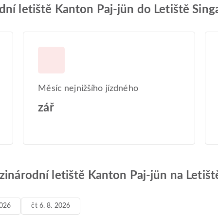
ní letiště Kanton Paj-jün do Letiště Sin
Měsíc nejnižšího jízdného
zář
zinárodní letiště Kanton Paj-jün na Letiš
2026
čt 6. 8. 2026