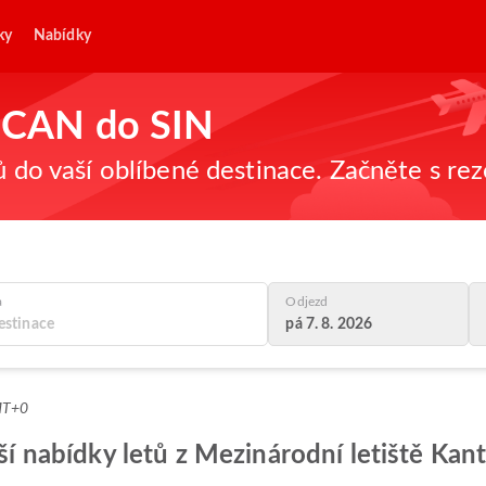
ky
Nabídky
z CAN do SIN
ů do vaší oblíbené destinace. Začněte s re
a
Odjezd
pá 7. 8. 2026
MT+0
pší nabídky letů z Mezinárodní letiště Kan