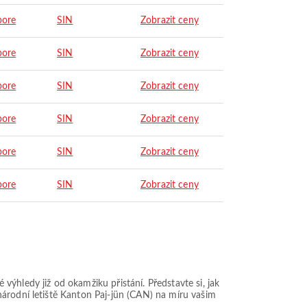
pore
SIN
Zobrazit ceny
pore
SIN
Zobrazit ceny
pore
SIN
Zobrazit ceny
pore
SIN
Zobrazit ceny
pore
SIN
Zobrazit ceny
pore
SIN
Zobrazit ceny
ýhledy již od okamžiku přistání. Představte si, jak
národní letiště Kanton Paj-jün (CAN) na míru vašim