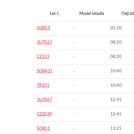
Let č.
Model letadla
Odjížd
SQ853
-
01:20
3U7027
-
08:20
CZ353
-
08:20
SQ8431
-
10:40
TR101
-
10:40
3U7067
-
12:45
CZ3039
-
12:45
SQ851
-
13:25