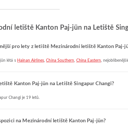
odní letiště Kanton Paj-jün na Letiště Si
ější pro lety z letiště Mezinárodní letiště Kanton Paj-j
jün létá s
Hainan Airlines
,
China Southern
,
China Eastern
, nejoblíbenějš
letiště Kanton Paj-jün na Letiště Singapur Changi?
apur Changi je 19 letů.
ispozici na Mezinárodní letiště Kanton Paj-jün?