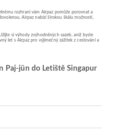
itelnému rozhraní vám Airpaz pomůže porovnat a
dovolenou, Airpaz nabízí širokou škálu možností,
. Užijte si výhody zvýhodněných sazeb, aniž byste
vný let s Airpaz pro výjimečný zážitek z cestování a
 Paj-jün do Letiště Singapur