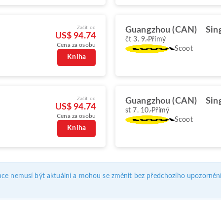
Začít od
Guangzhou (CAN)
Sin
US$ 94.74
čt 3. 9.
Přímý
Cena za osobu
Scoot
Kniha
Začít od
Guangzhou (CAN)
Sin
US$ 94.74
st 7. 10.
Přímý
Cena za osobu
Scoot
Kniha
nce nemusí být aktuální a mohou se změnit bez předchozího upozornění