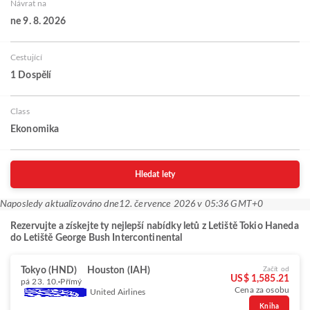
Návrat na
ne 9. 8. 2026
Cestující
1 Dospělí
Class
Ekonomika
Hledat lety
Naposledy aktualizováno dne
12. července 2026 v 05:36 GMT+0
Rezervujte a získejte ty nejlepší nabídky letů z Letiště Tokio Haneda
do Letiště George Bush Intercontinental
Tokyo (HND)
Houston (IAH)
Začít od
US$ 1,585.21
pá 23. 10.
Přímý
Cena za osobu
United Airlines
Kniha