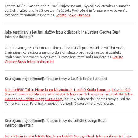
Letiště Tokio Haneda nabízí Taxi, Půjčovna aut, Kyvadlový autobus a mnoho
dalších služeb pro lepší cestovní zážitek. Podrobné informace o vybavení a
rozložení terminálů najdete na
Letiště Tokio Haneda
.
Jaké terminály a letištní služby jsou k dispozici na Letiště George Bush
Intercontinental?
Letiště George Bush Intercontinental nabízí Airport Hotel, Invalidní vozík,
Směnárenská služba a mnoho dalších služeb pro lepší cestovní zážitek.
Podrobné informace o vybavení a rozložení terminálů najdete na
Letiště
George Bush Intercontinental
.
Které jsou nejoblíbenější letecké trasy z Letiště Tokio Haneda?
let z Letiště Tokio Haneda na Mezinárodní letiště Kuala Lumpur
,
let z Letiště
Tokio Haneda na Mezinárodní letiště Tchaj-wan Tchao-jüan
,
let z Letiště Tokio
Haneda na Letiště Singapur Changi
jsou nejoblíbenější letištní trasy z Letiště
Tokio Haneda. Tyto trasy nabízejí pohodlné spojení pro vaši cestu.
Které jsou nejoblíbenější letecké trasy do Letiště George Bush
Intercontinental?
let z Mezinárodní letiště Narita na Letiště George Bush Intercontinental
,
let z