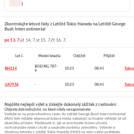
1
Zkontrolujte letové řády z Letiště Tokio Haneda na Letiště George
Bush Intercontinental
po 13. 7.
út 14. 7.
st 15. 7.
čt 16. 7.
Let č.
Model letadla
Odjíždí
Přijíždí
BOEING 787-
NH114
10:25
08:45
Toky
9
UA7936
-
10:25
08:45
Toky
Najděte nejlepší výlet a získejte dokonalý zážitek z cestování
Objevte dobrodružství, na které nikdy nezapomenete
Vydejte se na pozoruhodnou cestu do Letiště George Bush Intercontinental
(IAH), kde můžete objevovat krásná města nabízející úchvatné výhledy již od
okamžiku přistání. Představte si, jak se procházíte živými ulicemi,
vychutnáváte místní chutě a nasáváte osobitou atmosféru. Vyberte si
vhodnou letenku z Letiště Tokio Haneda (HND) na míru vašim potřebám.