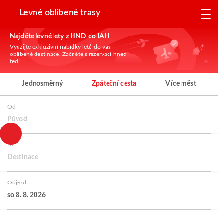
Levné oblíbené trasy
Najděte levné lety z HND do IAH
Využijte exkluzivní nabídky letů do vaší
oblíbené destinace. Začněte s rezervací hned
teď!
Jednosměrný
Zpáteční cesta
Více měst
Od
Původ
Na
Destinace
Odjezd
so 8. 8. 2026