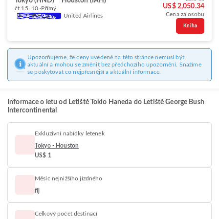
Tokyo (HND)
Houston (IAH)
US$ 2,050.34
čt 15. 10.
Přímý
Cena za osobu
United Airlines
Kniha
Upozorňujeme, že ceny uvedené na této stránce nemusí být
aktuální a mohou se změnit bez předchozího upozornění. Snažíme
se poskytovat co nejpřesnější a aktuální informace.
Informace o letu od Letiště Tokio Haneda do Letiště George Bush
Intercontinental
Exkluzivní nabídky letenek
Tokyo - Houston
US$ 1
Měsíc nejnižšího jízdného
říj
Celkový počet destinací