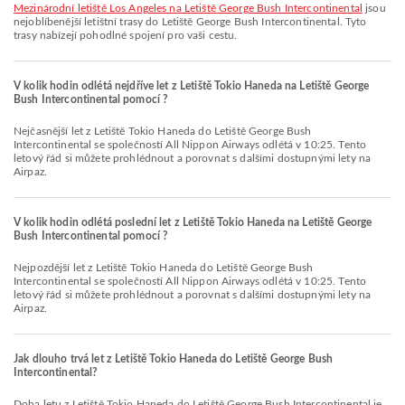
Mezinárodní letiště Los Angeles na Letiště George Bush Intercontinental
jsou
nejoblíbenější letištní trasy do Letiště George Bush Intercontinental. Tyto
trasy nabízejí pohodlné spojení pro vaši cestu.
V kolik hodin odlétá nejdříve let z Letiště Tokio Haneda na Letiště George
Bush Intercontinental pomocí ?
Nejčasnější let z Letiště Tokio Haneda do Letiště George Bush
Intercontinental se společností All Nippon Airways odlétá v 10:25. Tento
letový řád si můžete prohlédnout a porovnat s dalšími dostupnými lety na
Airpaz.
V kolik hodin odlétá poslední let z Letiště Tokio Haneda na Letiště George
Bush Intercontinental pomocí ?
Nejpozdější let z Letiště Tokio Haneda do Letiště George Bush
Intercontinental se společností All Nippon Airways odlétá v 10:25. Tento
letový řád si můžete prohlédnout a porovnat s dalšími dostupnými lety na
Airpaz.
Jak dlouho trvá let z Letiště Tokio Haneda do Letiště George Bush
Intercontinental?
Doba letu z Letiště Tokio Haneda do Letiště George Bush Intercontinental je