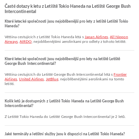
Časté dotazy k letu z Letiště Tokio Haneda na Letiště George Bush
Intercontinental
Které letecké společnosti jsou nejoblíbenější pro lety z letiště Letiště Tokio
Haneda?
Většina cestujících z Letiště Tokio Haneda létá s
Japan Airlines
,
All Nippon
Airways
,
AIRDO
, nejoblíbenějšími aerolinkami pro odlety z tohoto letiště.
Které letecké společnosti jsou nejoblíbenější pro lety na letiště Letiště
George Bush Intercontinental?
Většina cestujících do Letiště George Bush Intercontinental létá s
Frontier
Airlines
,
United Airlines
,
JetBlue
, nejoblíbenějšími aerolinkami na tomto
letišti.
Kolik letů je dostupných z Letiště Tokio Haneda na Letiště George Bush
Intercontinental?
Z Letiště Tokio Haneda do Letiště George Bush Intercontinental je 2 letů.
Jaké terminály a letištní služby jsou k dispozici na Letiště Tokio Haneda?