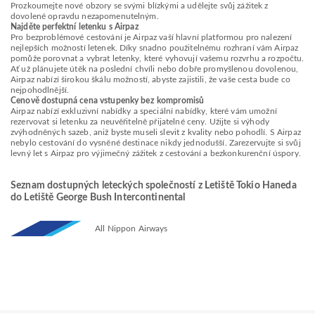
Prozkoumejte nové obzory se svými blízkými a udělejte svůj zážitek z
dovolené opravdu nezapomenutelným.
Najděte perfektní letenku s Airpaz
Pro bezproblémové cestování je Airpaz vaší hlavní platformou pro nalezení
nejlepších možností letenek. Díky snadno použitelnému rozhraní vám Airpaz
pomůže porovnat a vybrat letenky, které vyhovují vašemu rozvrhu a rozpočtu.
Ať už plánujete útěk na poslední chvíli nebo dobře promyšlenou dovolenou,
Airpaz nabízí širokou škálu možností, abyste zajistili, že vaše cesta bude co
nejpohodlnější.
Cenově dostupná cena vstupenky bez kompromisů
Airpaz nabízí exkluzivní nabídky a speciální nabídky, které vám umožní
rezervovat si letenku za neuvěřitelně přijatelné ceny. Užijte si výhody
zvýhodněných sazeb, aniž byste museli slevit z kvality nebo pohodlí. S Airpaz
nebylo cestování do vysněné destinace nikdy jednodušší. Zarezervujte si svůj
levný let s Airpaz pro výjimečný zážitek z cestování a bezkonkurenční úspory.
Seznam dostupných leteckých společností z Letiště Tokio Haneda
do Letiště George Bush Intercontinental
All Nippon Airways