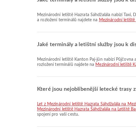
Jaké terminály a letištní služby jsou k d
Mezinárodní letiště Hazrata Šáhdžalála nabízí Taxi, Dětský pokoj, Bankovní služba/bankomat a mnoho dalších služeb pro lepší cestovní zážitek. Podrobné informace o vybavení
a rozložení terminálů najdete na
Mezinárodní letiště
Jaké terminály a letištní služby jsou k d
Mezinárodní letiště Kanton Paj-jün nabízí Půjčovna aut, Kyvadlový autobus, Airport Hotel a mnoho dalších služeb pro lepší cestovní zážitek. Podrobné informace o vybavení a
rozložení terminálů najdete na
Mezinárodní letiště K
Které jsou nejoblíbenější letecké trasy 
let z Mezinárodní letiště Hazrata Šáhdžalála na Mez
Mezinárodní letiště Hazrata Šáhdžalála na Letiště
spojení pro vaši cestu.