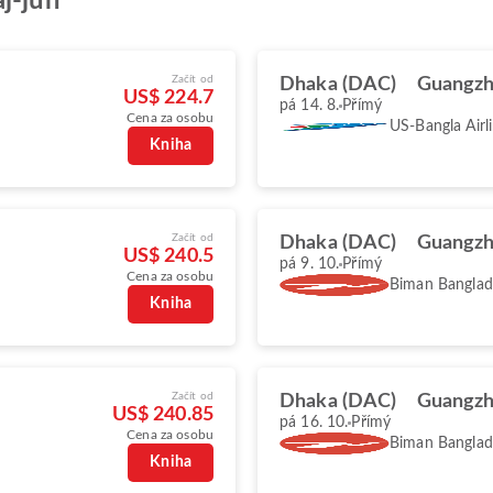
j-jün
Začít od
Dhaka (DAC)
Guangzh
US$ 224.7
pá 14. 8.
Přímý
Cena za osobu
US-Bangla Airl
Kniha
Začít od
Dhaka (DAC)
Guangzh
US$ 240.5
pá 9. 10.
Přímý
Cena za osobu
Biman Banglade
Kniha
Začít od
Dhaka (DAC)
Guangzh
US$ 240.85
pá 16. 10.
Přímý
Cena za osobu
Biman Banglade
Kniha