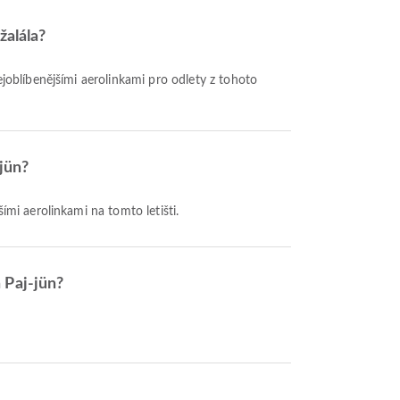
žalála?
ejoblíbenějšími aerolinkami pro odlety z tohoto
-jün?
šími aerolinkami na tomto letišti.
 Paj-jün?