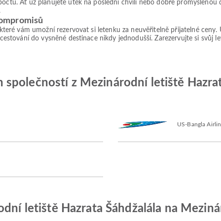
počtu. Ať už plánujete útěk na poslední chvíli nebo dobře promyšlenou 
.
kompromisů
, které vám umožní rezervovat si letenku za neuvěřitelně přijatelné ceny
 cestování do vysněné destinace nikdy jednodušší. Zarezervujte si svůj le
společností z Mezinárodní letiště Hazra
US-Bangla Airli
odní letiště Hazrata Šáhdžalála na Meziná