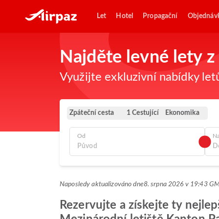
Let
Hotel
Propagační
Objednáv
Najděte levné lety
Využijte exkluzivní nabídky let
Zpáteční cesta
Ekonomika
1 Cestující
Od
N
Naposledy aktualizováno dne
8. srpna 2026 v 19:43 G
Rezervujte a získejte ty nejle