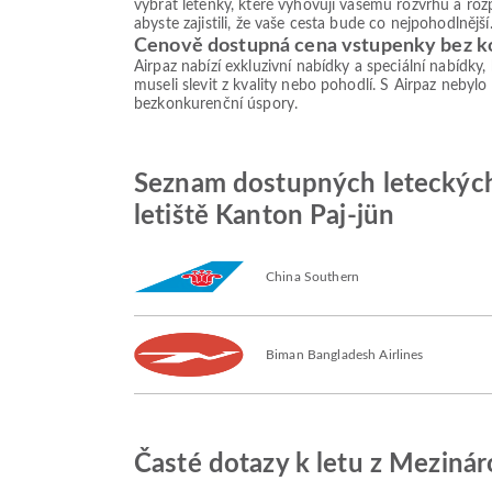
vybrat letenky, které vyhovují vašemu rozvrhu a roz
abyste zajistili, že vaše cesta bude co nejpohodlnější
Cenově dostupná cena vstupenky bez 
Airpaz nabízí exkluzivní nabídky a speciální nabídky
museli slevit z kvality nebo pohodlí. S Airpaz nebylo
bezkonkurenční úspory.
Seznam dostupných leteckých 
letiště Kanton Paj-jün
China Southern
Biman Bangladesh Airlines
Časté dotazy k letu z Mezinár