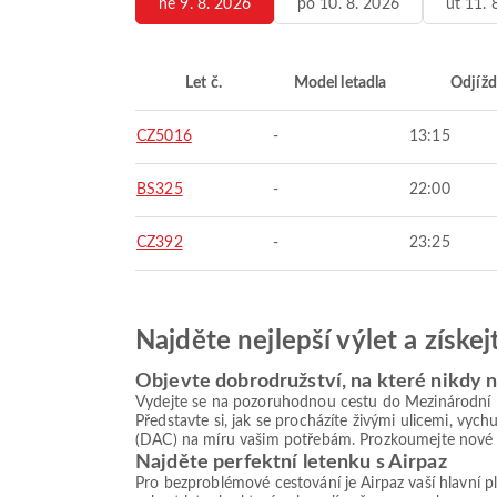
ne 9. 8. 2026
po 10. 8. 2026
út 11. 
Let č.
Model letadla
Odjížd
CZ5016
-
13:15
BS325
-
22:00
CZ392
-
23:25
Najděte nejlepší výlet a získe
Objevte dobrodružství, na které nikdy
Vydejte se na pozoruhodnou cestu do Mezinárodní le
Představte si, jak se procházíte živými ulicemi, vy
(DAC) na míru vašim potřebám. Prozkoumejte nové o
Najděte perfektní letenku s Airpaz
Pro bezproblémové cestování je Airpaz vaší hlavní 