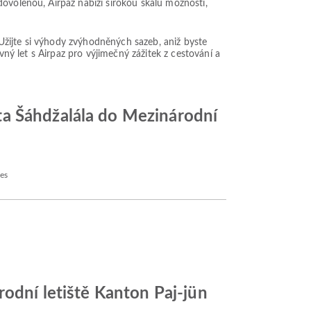
dovolenou, Airpaz nabízí širokou škálu možností,
. Užijte si výhody zvýhodněných sazeb, aniž byste
vný let s Airpaz pro výjimečný zážitek z cestování a
ta Šáhdžalála do Mezinárodní
nes
rodní letiště Kanton Paj-jün