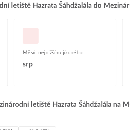
ní letiště Hazrata Šáhdžalála do Mezinár
Měsíc nejnižšího jízdného
srp
zinárodní letiště Hazrata Šáhdžalála na M