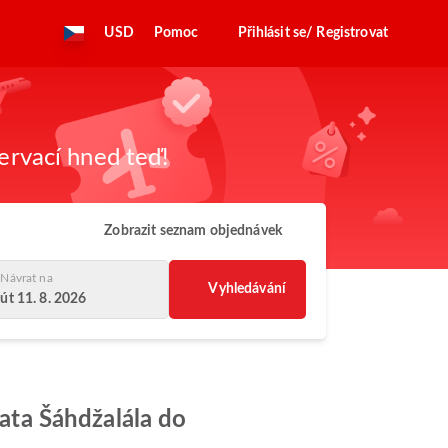
USD
Pomoc
Přihlásit se/ Registrovat
zervací hned teď!
Zobrazit seznam objednávek
Návrat na
Vyhledávání
út 11. 8. 2026
rata Šáhdžalála do