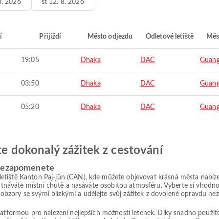
8. 2026
st 12. 8. 2026
í
Přijíždí
Město odjezdu
Odletové letiště
Měs
19:05
Dhaka
DAC
Guan
03:50
Dhaka
DAC
Guan
05:20
Dhaka
DAC
Guan
jte dokonalý zážitek z cestování
 nezapomenete
tiště Kanton Paj-jün (CAN), kde můžete objevovat krásná města nabízejí
chutnáváte místní chutě a nasáváte osobitou atmosféru. Vyberte si vhodn
bzory se svými blízkými a udělejte svůj zážitek z dovolené opravdu n
platformou pro nalezení nejlepších možností letenek. Díky snadno použ