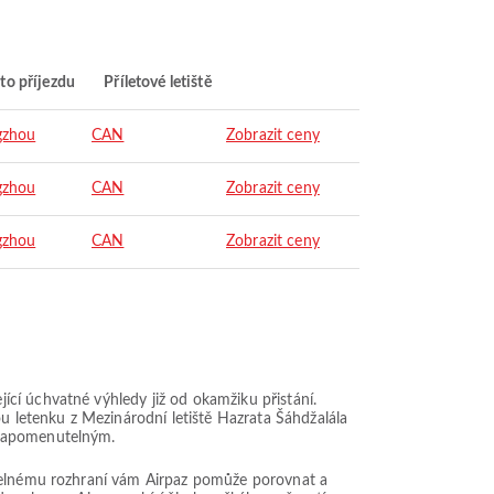
to příjezdu
Příletové letiště
gzhou
CAN
Zobrazit ceny
gzhou
CAN
Zobrazit ceny
gzhou
CAN
Zobrazit ceny
cí úchvatné výhledy již od okamžiku přistání.
ou letenku z Mezinárodní letiště Hazrata Šáhdžalála
ezapomenutelným.
itelnému rozhraní vám Airpaz pomůže porovnat a