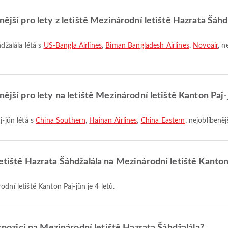
ější pro lety z letiště Mezinárodní letiště Hazrata Šáhd
hdžalála létá s
US-Bangla Airlines
,
Biman Bangladesh Airlines
,
Novoair
, n
nější pro lety na letiště Mezinárodní letiště Kanton Paj
j-jün létá s
China Southern
,
Hainan Airlines
,
China Eastern
, nejoblíbeněj
etiště Hazrata Šáhdžalála na Mezinárodní letiště Kanton
dní letiště Kanton Paj-jün je 4 letů.