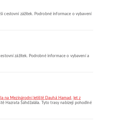
lála na Mezinárodní letiště Dauhá Hamad
,
let z
iště Hazrata Šáhdžalála. Tyto trasy nabízejí pohodlné