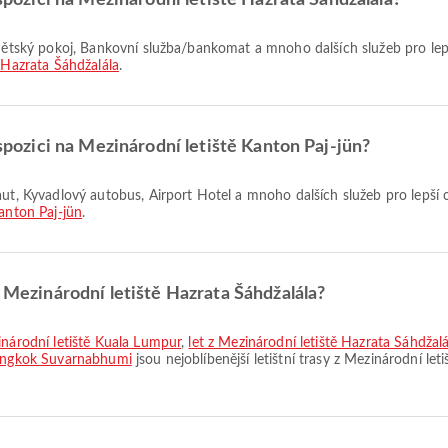
ispozici na Mezinárodní letiště Hazrata Šáhdžalála?
 Hazrata Šáhdžalála
.
ispozici na Mezinárodní letiště Kanton Paj-jün?
anton Paj-jün
.
z Mezinárodní letiště Hazrata Šáhdžalála?
inárodní letiště Kuala Lumpur
,
let z Mezinárodní letiště Hazrata Šáhdža
 Bangkok Suvarnabhumi
jsou nejoblíbenější letištní trasy z Mezinárodní let