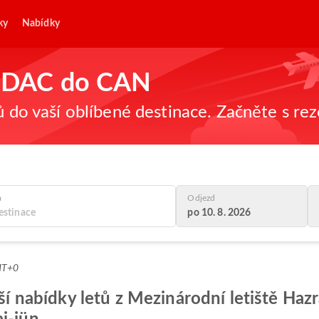
ky
Nabídky
 z DAC do CAN
ů do vaší oblíbené destinace. Začněte s re
a
Odjezd
po 10. 8. 2026
MT+0
pší nabídky letů z Mezinárodní letiště Haz