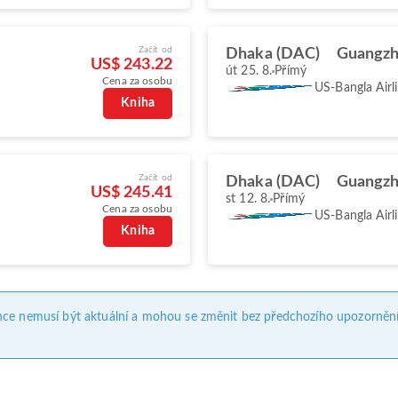
Začít od
Dhaka (DAC)
Guangzh
US$ 243.22
út 25. 8.
Přímý
Cena za osobu
US-Bangla Airl
Kniha
Začít od
Dhaka (DAC)
Guangzh
US$ 245.41
st 12. 8.
Přímý
Cena za osobu
US-Bangla Airl
Kniha
nce nemusí být aktuální a mohou se změnit bez předchozího upozornění