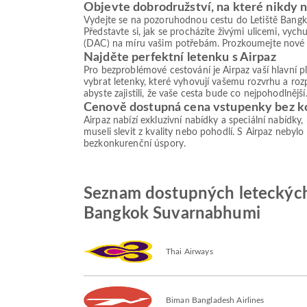
Objevte dobrodružství, na které nikdy
Vydejte se na pozoruhodnou cestu do Letiště Bangko
Představte si, jak se procházíte živými ulicemi, vy
(DAC) na míru vašim potřebám. Prozkoumejte nové o
Najděte perfektní letenku s Airpaz
Pro bezproblémové cestování je Airpaz vaší hlavní 
vybrat letenky, které vyhovují vašemu rozvrhu a roz
abyste zajistili, že vaše cesta bude co nejpohodlnější
Cenově dostupná cena vstupenky bez 
Airpaz nabízí exkluzivní nabídky a speciální nabídky
museli slevit z kvality nebo pohodlí. S Airpaz nebylo
bezkonkurenční úspory.
Seznam dostupných leteckých s
Bangkok Suvarnabhumi
Thai Airways
Biman Bangladesh Airlines