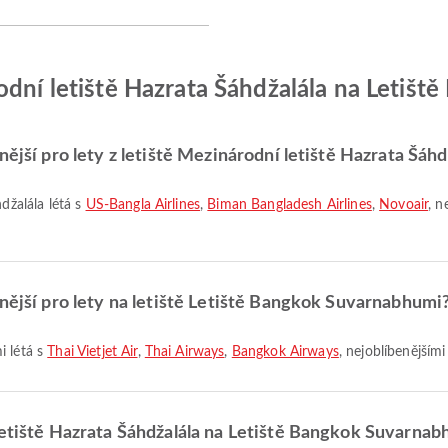
odní letiště Hazrata Šáhdžalála na Letiš
ější pro lety z letiště Mezinárodní letiště Hazrata Šáhd
hdžalála létá s
US-Bangla Airlines
,
Biman Bangladesh Airlines
,
Novoair
, n
enější pro lety na letiště Letiště Bangkok Suvarnabhumi
i létá s
Thai Vietjet Air
,
Thai Airways
,
Bangkok Airways
, nejoblíbenějšími
letiště Hazrata Šáhdžalála na Letiště Bangkok Suvarna