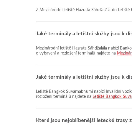
Z Mezinárodní letiště Hazrata Šáhdžalála do Letišt
Jaké terminály a letištní služby jsou k d
Mezinárodní letiště Hazrata Šáhdžalála nabízí Bankovní služba/bankomat, Půjčovna aut, Kuřácký prostor a mnoho dalších služeb pro lepší cestovní zážitek. Podrobné informace
o vybavení a rozložení terminálů najdete na
Mezináro
Jaké terminály a letištní služby jsou k 
Letiště Bangkok Suvarnabhumi nabízí Invalidní vozík, Dětský pokoj, Směnárenská služba a mnoho dalších služeb pro lepší cestovní zážitek. Podrobné informace o vybavení a
rozložení terminálů najdete na
Letiště Bangkok Suv
Které jsou nejoblíbenější letecké trasy 