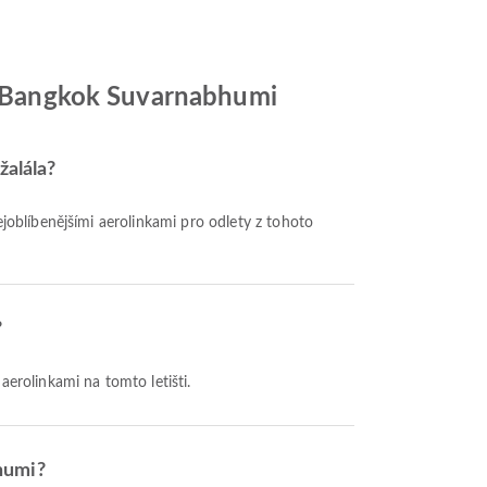
tě Bangkok Suvarnabhumi
žalála?
ejoblíbenějšími aerolinkami pro odlety z tohoto
?
 aerolinkami na tomto letišti.
bhumi?