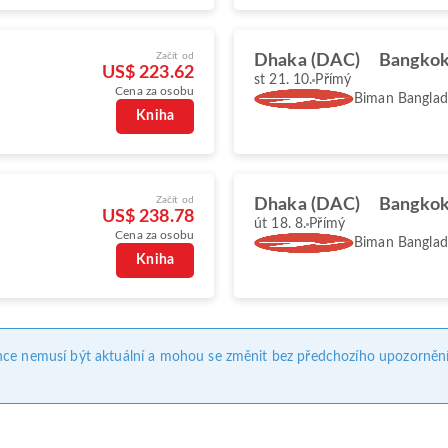
Začít od
Dhaka (DAC)
Bangkok
US$ 223.62
st 21. 10.
Přímý
Cena za osobu
Biman Banglade
Kniha
Začít od
Dhaka (DAC)
Bangkok
US$ 238.78
út 18. 8.
Přímý
Cena za osobu
Biman Banglade
Kniha
nce nemusí být aktuální a mohou se změnit bez předchozího upozornění