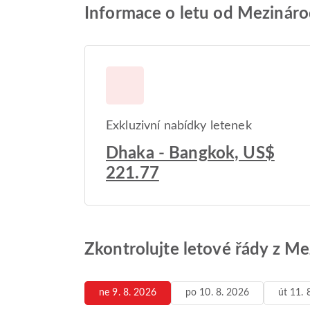
Informace o letu od Mezináro
Exkluzivní nabídky letenek
Dhaka - Bangkok, US$
221.77
Zkontrolujte letové řády z Me
ne 9. 8. 2026
po 10. 8. 2026
út 11. 