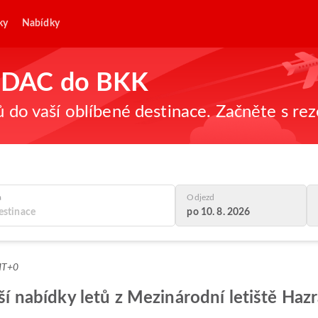
ky
Nabídky
 z DAC do BKK
ů do vaší oblíbené destinace. Začněte s re
a
Odjezd
po 10. 8. 2026
MT+0
pší nabídky letů z Mezinárodní letiště Haz