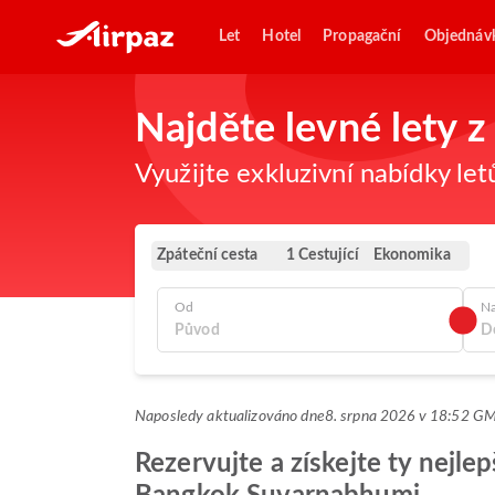
Let
Hotel
Propagační
Objednáv
Najděte levné lety
Využijte exkluzivní nabídky let
Zpáteční cesta
Ekonomika
1 Cestující
Od
N
Naposledy aktualizováno dne
8. srpna 2026 v 18:52 G
Rezervujte a získejte ty nejle