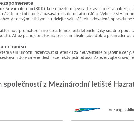
 nezapomenete
k Suvarnabhumi (BKK), kde můžete objevovat krásná města nabízející ú
chutnáváte místní chutě a nasáváte osobitou atmosféru. Vyberte si vhodn
bzory se svými blízkými a udělejte svůj zážitek z dovolené opravdu n
platformou pro nalezení nejlepších možností letenek. Díky snadno použ
počtu. Ať už plánujete útěk na poslední chvíli nebo dobře promyšlenou 
.
kompromisů
, které vám umožní rezervovat si letenku za neuvěřitelně přijatelné ceny
 cestování do vysněné destinace nikdy jednodušší. Zarezervujte si svůj le
polečností z Mezinárodní letiště Hazrat
US-Bangla Airli