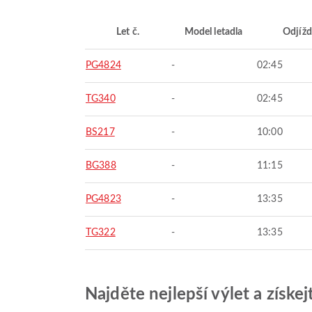
Let č.
Model letadla
Odjížd
PG4824
-
02:45
TG340
-
02:45
BS217
-
10:00
BG388
-
11:15
PG4823
-
13:35
TG322
-
13:35
Najděte nejlepší výlet a získe