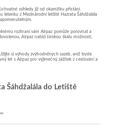
chvatné výhledy již od okamžiku přistání.
ou letenku z Mezinárodní letiště Hazrata Šáhdžalála
ezapomenutelným.
itelnému rozhraní vám Airpaz pomůže porovnat a
dovolenou, Airpaz nabízí širokou škálu možností,
. Užijte si výhody zvýhodněných sazeb, aniž byste
vný let s Airpaz pro výjimečný zážitek z cestování a
a Šáhdžalála do Letiště
nes