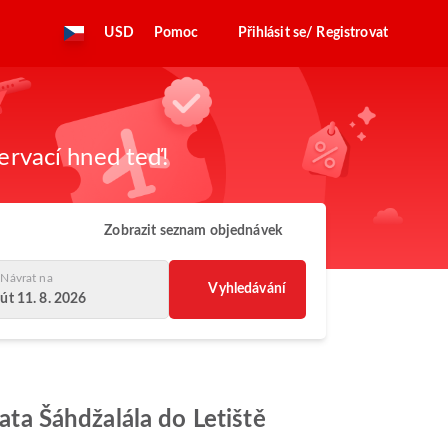
USD
Pomoc
Přihlásit se/ Registrovat
zervací hned teď!
Zobrazit seznam objednávek
Návrat na
Vyhledávání
út 11. 8. 2026
rata Šáhdžalála do Letiště