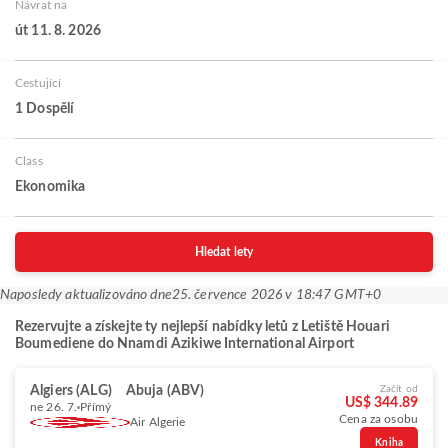
Návrat na
út 11. 8. 2026
Cestující
1 Dospělí
Class
Ekonomika
Hledat lety
Naposledy aktualizováno dne
25. července 2026 v 18:47 GMT+0
Rezervujte a získejte ty nejlepší nabídky letů z Letiště Houari
Boumediene do Nnamdi Azikiwe International Airport
Algiers (ALG)
Abuja (ABV)
Začít od
US$ 344.89
ne 26. 7.
Přímý
Cena za osobu
Air Algerie
Kniha