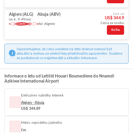
Algiers (ALG)
Abuja (ABV)
Začít od
US$ 344.9
ne 6. 9.
Přímý
Cena za osobu
Air Algerie
Kniha
Upozorňujeme, že ceny uvedené na této stránce nemusí být
aktuální a mohou se změnit bez předchozího upozornění. Snažíme
se poskytovat co nejpřesnější a aktuální informace.
Informace o letu od Letiště Houari Boumediene do Nnamdi
Azikiwe International Airport
Exkluzivní nabídky letenek
Algiers - Abuja
US$ 344.89
Měsíc nejnižšího jízdného
čvc