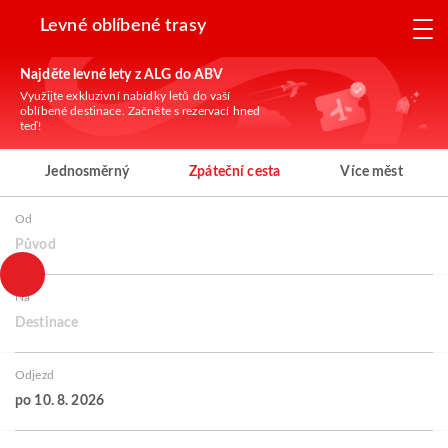
Levné oblíbené trasy
Najděte levné lety z ALG do ABV
Využijte exkluzivní nabídky letů do vaší
oblíbené destinace. Začněte s rezervací hned
teď!
Jednosměrný
Zpáteční cesta
Více měst
Od
Původ
Na
Destinace
Odjezd
po 10. 8. 2026