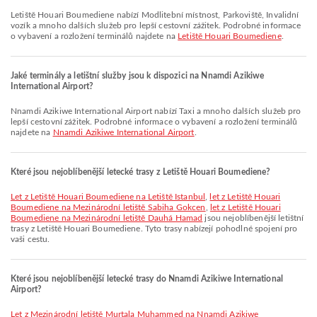
Letiště Houari Boumediene nabízí Modlitební místnost, Parkoviště, Invalidní
vozík a mnoho dalších služeb pro lepší cestovní zážitek. Podrobné informace
o vybavení a rozložení terminálů najdete na
Letiště Houari Boumediene
.
Jaké terminály a letištní služby jsou k dispozici na Nnamdi Azikiwe
International Airport?
Nnamdi Azikiwe International Airport nabízí Taxi a mnoho dalších služeb pro
lepší cestovní zážitek. Podrobné informace o vybavení a rozložení terminálů
najdete na
Nnamdi Azikiwe International Airport
.
Které jsou nejoblíbenější letecké trasy z Letiště Houari Boumediene?
let z Letiště Houari Boumediene na Letiště Istanbul
,
let z Letiště Houari
Boumediene na Mezinárodní letiště Sabiha Gokcen
,
let z Letiště Houari
Boumediene na Mezinárodní letiště Dauhá Hamad
jsou nejoblíbenější letištní
trasy z Letiště Houari Boumediene. Tyto trasy nabízejí pohodlné spojení pro
vaši cestu.
Které jsou nejoblíbenější letecké trasy do Nnamdi Azikiwe International
Airport?
let z Mezinárodní letiště Murtala Muhammed na Nnamdi Azikiwe