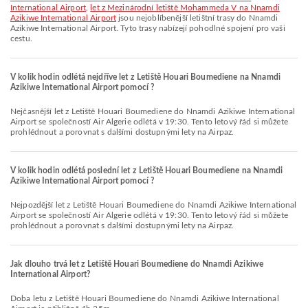
International Airport
,
let z Mezinárodní letiště Mohammeda V na Nnamdi
Azikiwe International Airport
jsou nejoblíbenější letištní trasy do Nnamdi
Azikiwe International Airport. Tyto trasy nabízejí pohodlné spojení pro vaši
cestu.
V kolik hodin odlétá nejdříve let z Letiště Houari Boumediene na Nnamdi
Azikiwe International Airport pomocí ?
Nejčasnější let z Letiště Houari Boumediene do Nnamdi Azikiwe International
Airport se společností Air Algerie odlétá v 19:30. Tento letový řád si můžete
prohlédnout a porovnat s dalšími dostupnými lety na Airpaz.
V kolik hodin odlétá poslední let z Letiště Houari Boumediene na Nnamdi
Azikiwe International Airport pomocí ?
Nejpozdější let z Letiště Houari Boumediene do Nnamdi Azikiwe International
Airport se společností Air Algerie odlétá v 19:30. Tento letový řád si můžete
prohlédnout a porovnat s dalšími dostupnými lety na Airpaz.
Jak dlouho trvá let z Letiště Houari Boumediene do Nnamdi Azikiwe
International Airport?
Doba letu z Letiště Houari Boumediene do Nnamdi Azikiwe International