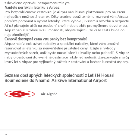
z dovolené opravdu nezapomenutelným.
Najděte perfektní letenku s Airpaz
Pro bezproblémové cestování je Airpaz vaší hlavní platformou pro nalezení
nejlepších možností letenek. Díky snadno použitelnému rozhraní vám Airpaz
pomůže porovnat a vybrat letenky, které vyhovují vašemu rozvrhu a rozpočtu.
Ať už plánujete útěk na poslední chvíli nebo dobře promyšlenou dovolenou,
Airpaz nabízí širokou škálu možností, abyste zajistili, že vaše cesta bude co
nejpohodlnější.
Cenově dostupná cena vstupenky bez kompromisů
Airpaz nabízí exkluzivní nabídky a speciální nabídky, které vám umožní
rezervovat si letenku za neuvěřitelně přijatelné ceny. Užijte si výhody
zvýhodněných sazeb, aniž byste museli slevit z kvality nebo pohodlí. S Airpaz
nebylo cestování do vysněné destinace nikdy jednodušší. Zarezervujte si svůj
levný let s Airpaz pro výjimečný zážitek z cestování a bezkonkurenční úspory.
Seznam dostupných leteckých společností z Letiště Houari
Boumediene do Nnamdi Azikiwe International Airport
Air Algerie