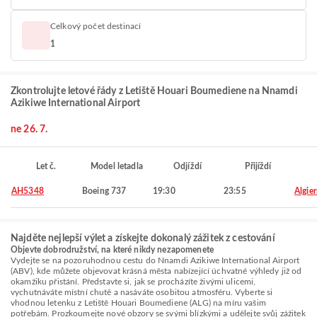
Celkový počet destinací
1
Zkontrolujte letové řády z Letiště Houari Boumediene na Nnamdi
Azikiwe International Airport
ne 26. 7.
Let č.
Model letadla
Odjíždí
Přijíždí
AH5348
Boeing 737
19:30
23:55
Algier
Najděte nejlepší výlet a získejte dokonalý zážitek z cestování
Objevte dobrodružství, na které nikdy nezapomenete
Vydejte se na pozoruhodnou cestu do Nnamdi Azikiwe International Airport
(ABV), kde můžete objevovat krásná města nabízející úchvatné výhledy již od
okamžiku přistání. Představte si, jak se procházíte živými ulicemi,
vychutnáváte místní chutě a nasáváte osobitou atmosféru. Vyberte si
vhodnou letenku z Letiště Houari Boumediene (ALG) na míru vašim
potřebám. Prozkoumejte nové obzory se svými blízkými a udělejte svůj zážitek