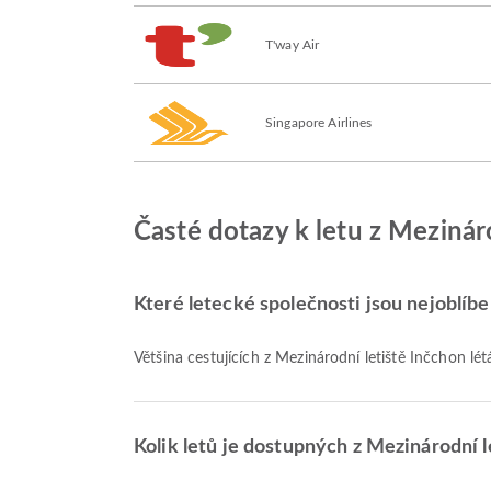
T'way Air
Singapore Airlines
Časté dotazy k letu z Mezinár
Které letecké společnosti jsou nejoblíben
Většina cestujících z Mezinárodní letiště Inčchon lét
Kolik letů je dostupných z Mezinárodní 