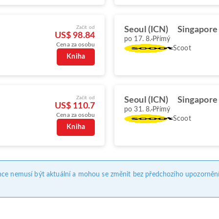
Začít od
Seoul (ICN)
Singapore 
US$ 98.84
po 17. 8.
Přímý
Cena za osobu
Scoot
Kniha
Začít od
Seoul (ICN)
Singapore 
US$ 110.7
po 31. 8.
Přímý
Cena za osobu
Scoot
Kniha
nce nemusí být aktuální a mohou se změnit bez předchozího upozornění