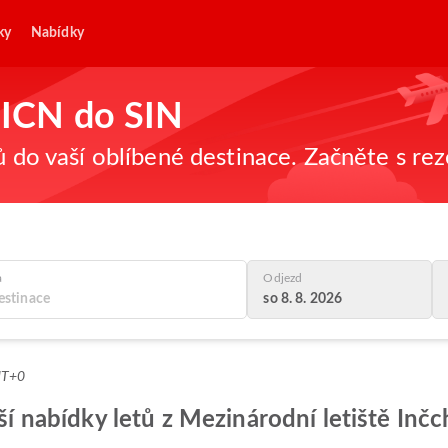
ky
Nabídky
z ICN do SIN
ů do vaší oblíbené destinace. Začněte s re
a
Odjezd
so 8. 8. 2026
MT+0
pší nabídky letů z Mezinárodní letiště Inč