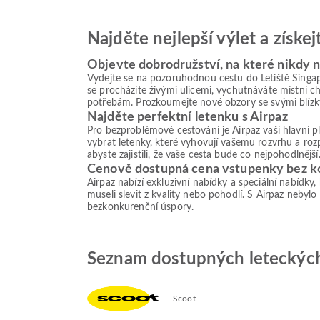
Najděte nejlepší výlet a získe
Objevte dobrodružství, na které nikdy
Vydejte se na pozoruhodnou cestu do Letiště Singapu
se procházíte živými ulicemi, vychutnáváte místní c
potřebám. Prozkoumejte nové obzory se svými blízk
Najděte perfektní letenku s Airpaz
Pro bezproblémové cestování je Airpaz vaší hlavní 
vybrat letenky, které vyhovují vašemu rozvrhu a roz
abyste zajistili, že vaše cesta bude co nejpohodlnější
Cenově dostupná cena vstupenky bez 
Airpaz nabízí exkluzivní nabídky a speciální nabídky
museli slevit z kvality nebo pohodlí. S Airpaz nebylo
bezkonkurenční úspory.
Seznam dostupných leteckých 
Scoot