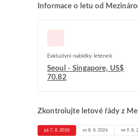
Informace o letu od Mezinárod
Exkluzivní nabídky letenek
Seoul - Singapore, US$
70.82
Zkontrolujte letové řády z Me
pá 7. 8. 2026
so 8. 8. 2026
ne 9. 8.