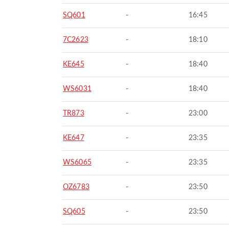
SQ601
-
16:45
7C2623
-
18:10
KE645
-
18:40
WS6031
-
18:40
TR873
-
23:00
KE647
-
23:35
WS6065
-
23:35
OZ6783
-
23:50
SQ605
-
23:50