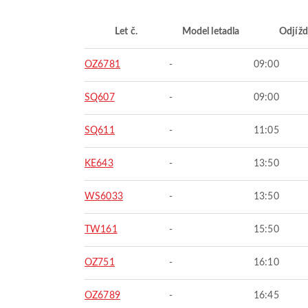
Let č.
Model letadla
Odjížd
OZ6781
-
09:00
SQ607
-
09:00
SQ611
-
11:05
KE643
-
13:50
WS6033
-
13:50
TW161
-
15:50
OZ751
-
16:10
OZ6789
-
16:45