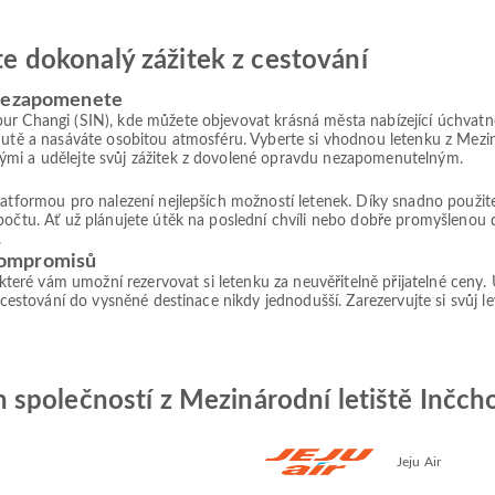
jte dokonalý zážitek z cestování
 nezapomenete
r Changi (SIN), kde můžete objevovat krásná města nabízející úchvatné v
hutě a nasáváte osobitou atmosféru. Vyberte si vhodnou letenku z Mezin
ými a udělejte svůj zážitek z dovolené opravdu nezapomenutelným.
platformou pro nalezení nejlepších možností letenek. Díky snadno použ
počtu. Ať už plánujete útěk na poslední chvíli nebo dobře promyšlenou 
.
kompromisů
, které vám umožní rezervovat si letenku za neuvěřitelně přijatelné ceny
 cestování do vysněné destinace nikdy jednodušší. Zarezervujte si svůj le
společností z Mezinárodní letiště Inčcho
Jeju Air