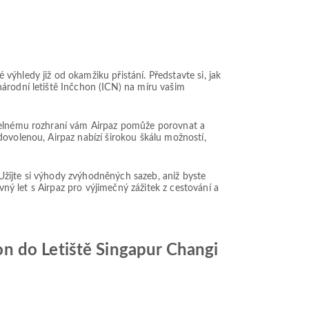
ýhledy již od okamžiku přistání. Představte si, jak
árodní letiště Inčchon (ICN) na míru vašim
itelnému rozhraní vám Airpaz pomůže porovnat a
dovolenou, Airpaz nabízí širokou škálu možností,
. Užijte si výhody zvýhodněných sazeb, aniž byste
vný let s Airpaz pro výjimečný zážitek z cestování a
n do Letiště Singapur Changi