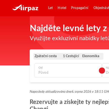
Let
Hotel
Propagační
Objednáv
Najděte levné lety 
Využijte exkluzivní nabídky let
Zpáteční cesta
Ekonomika
1 Cestující
Od
N
Naposledy aktualizováno dne
6. srpna 2026 v 18:11 G
Rezervujte a získejte ty nejle