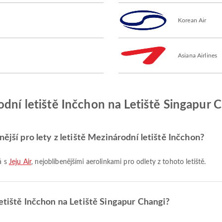
Korean Air
Asiana Airlines
odní letiště Inčchon na Letiště Singapur 
ější pro lety z letiště Mezinárodní letiště Inčchon?
á s
Jeju Air
, nejoblíbenějšími aerolinkami pro odlety z tohoto letiště.
letiště Inčchon na Letiště Singapur Changi?