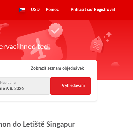
USD
Pomoc
Přihlásit se/ Registrovat
zervací hned teď!
Zobrazit seznam objednávek
Návrat na
Vyhledávání
ne 9. 8. 2026
chon do Letiště Singapur