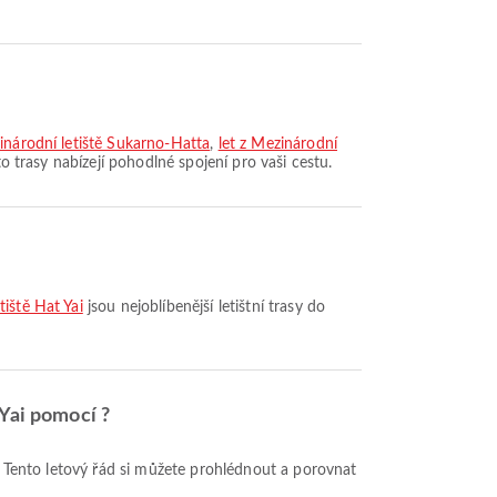
inárodní letiště Sukarno-Hatta
,
let z Mezinárodní
to trasy nabízejí pohodlné spojení pro vaši cestu.
iště Hat Yai
jsou nejoblíbenější letištní trasy do
 Yai pomocí ?