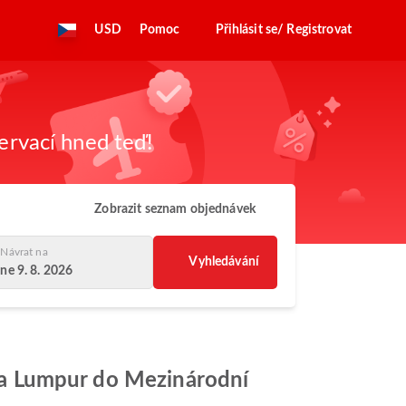
USD
Pomoc
Přihlásit se/ Registrovat
zervací hned teď!
Zobrazit seznam objednávek
Návrat na
Vyhledávání
ne 9. 8. 2026
uala Lumpur do Mezinárodní