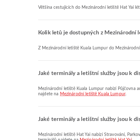
Většina cestujících do Mezinárodní letiště Hat Yai lé
Kolik letů je dostupných z Mezinárodní 
Z Mezinárodní letiště Kuala Lumpur do Mezinárodní le
Jaké terminály a letištní služby jsou k 
Mezinárodní letiště Kuala Lumpur nabízí Půjčovna aut, Taxi, Čekárna a mnoho dalších služeb pro lepší cestovní zážitek. Podrobné informace o vybavení a rozložení terminálů
najdete na
Mezinárodní letiště Kuala Lumpur
.
Jaké terminály a letištní služby jsou k d
Mezinárodní letiště Hat Yai nabízí Stravování, Parkoviště, Bezcletný obchod a mnoho dalších služeb pro lepší cestovní zážitek. Podrobné informace o vybavení a rozložení