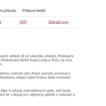
to příjezdu
Příletové letiště
i
HDY
Zobrazit ceny
atné výhledy již od okamžiku přistání. Představte
 z Mezinárodní letiště Kuala Lumpur (KUL) na míru
m.
itelnému rozhraní vám Airpaz pomůže porovnat a
dovolenou, Airpaz nabízí širokou škálu možností,
. Užijte si výhody zvýhodněných sazeb, aniž byste
vný let s Airpaz pro výjimečný zážitek z cestování a