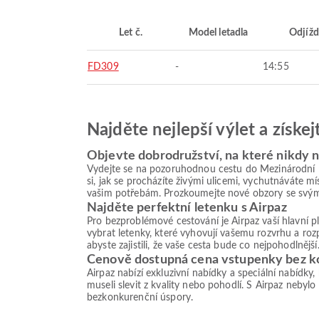
Let č.
Model letadla
Odjížd
FD309
-
14:55
Najděte nejlepší výlet a získe
Objevte dobrodružství, na které nikdy
Vydejte se na pozoruhodnou cestu do Mezinárodní le
si, jak se procházíte živými ulicemi, vychutnáváte 
vašim potřebám. Prozkoumejte nové obzory se svými
Najděte perfektní letenku s Airpaz
Pro bezproblémové cestování je Airpaz vaší hlavní 
vybrat letenky, které vyhovují vašemu rozvrhu a roz
abyste zajistili, že vaše cesta bude co nejpohodlnější
Cenově dostupná cena vstupenky bez 
Airpaz nabízí exkluzivní nabídky a speciální nabídky
museli slevit z kvality nebo pohodlí. S Airpaz nebylo
bezkonkurenční úspory.