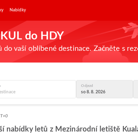
ky
Nabídky
 z KUL do HDY
ů do vaší oblíbené destinace. Začněte s re
a
Odjezd
so 8. 8. 2026
MT+0
epší nabídky letů z Mezinárodní letiště K