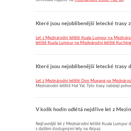
terminálů najdete na
Mezinárodní letiště Hat Yai
.
Které jsou nejoblíbenější letecké trasy 
let z Mezinárodní letiště Kuala Lumpur na Mezinárod
letiště Kuala Lumpur na Mezinárodní letiště Kuchin
Které jsou nejoblíbenější letecké trasy 
let z Mezinárodní letiště Don Mueang na Mezinárodn
Mezinárodní letiště Hat Yai. Tyto trasy nabízejí poho
V kolik hodin odlétá nejdříve let z Mezi
Nejčasnější let z Mezinárodní letiště Kuala Lumpur do Mezinárodní letiště Hat Yai se společností Thai AirAsia odlétá v 13:40. Tento letový řád si můžete prohlédnout a porovnat
s dalšími dostupnými lety na Airpaz.