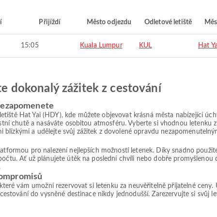
í
Přijíždí
Město odjezdu
Odletové letiště
Měs
15:05
Kuala Lumpur
KUL
Hat Ya
jte dokonalý zážitek z cestování
 nezapomenete
tiště Hat Yai (HDY), kde můžete objevovat krásná města nabízející úchv
místní chutě a nasáváte osobitou atmosféru. Vyberte si vhodnou letenku
 blízkými a udělejte svůj zážitek z dovolené opravdu nezapomenutelný
platformou pro nalezení nejlepších možností letenek. Díky snadno použ
počtu. Ať už plánujete útěk na poslední chvíli nebo dobře promyšlenou 
.
kompromisů
, které vám umožní rezervovat si letenku za neuvěřitelně přijatelné ceny
 cestování do vysněné destinace nikdy jednodušší. Zarezervujte si svůj le