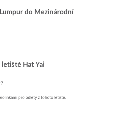
a Lumpur do Mezinárodní
letiště Hat Yai
r?
erolinkami pro odlety z tohoto letiště.