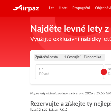
Let
Hotel
Propagační
Objednáv
Najděte levné lety
Využijte exkluzivní nabídky let
Zpáteční cesta
Ekonomika
1 Cestující
Od
N
Naposledy aktualizováno dne
6. srpna 2026 v 19:55 G
Rezervujte a získejte ty nejl