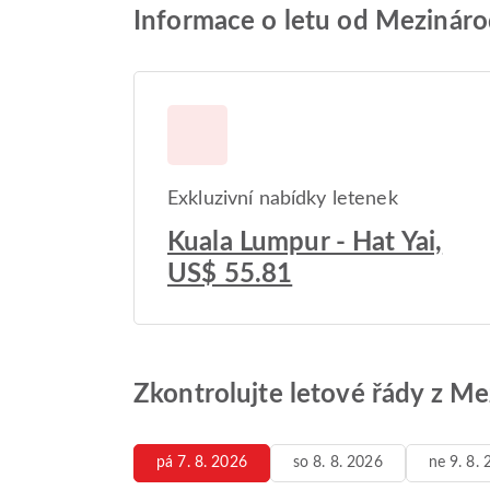
Informace o letu od Mezinárod
Exkluzivní nabídky letenek
Kuala Lumpur - Hat Yai,
US$ 55.81
Zkontrolujte letové řády z Me
pá 7. 8. 2026
so 8. 8. 2026
ne 9. 8.