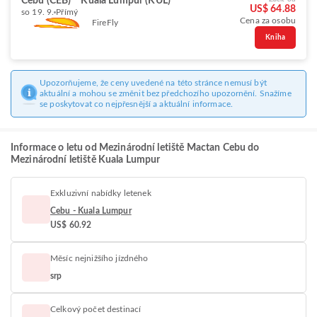
Cebu (CEB)
Kuala Lumpur (KUL)
US$ 64.88
so 19. 9.
Přímý
Cena za osobu
FireFly
Kniha
Upozorňujeme, že ceny uvedené na této stránce nemusí být
aktuální a mohou se změnit bez předchozího upozornění. Snažíme
se poskytovat co nejpřesnější a aktuální informace.
Informace o letu od Mezinárodní letiště Mactan Cebu do
Mezinárodní letiště Kuala Lumpur
Exkluzivní nabídky letenek
Cebu - Kuala Lumpur
US$ 60.92
Měsíc nejnižšího jízdného
srp
Celkový počet destinací