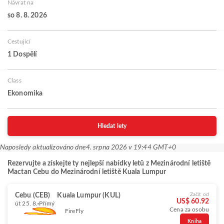
Návrat na
so 8. 8. 2026
Cestující
1 Dospělí
Class
Ekonomika
Hledat lety
Naposledy aktualizováno dne
4. srpna 2026 v 19:44 GMT+0
Rezervujte a získejte ty nejlepší nabídky letů z Mezinárodní letiště
Mactan Cebu do Mezinárodní letiště Kuala Lumpur
Cebu (CEB)
Kuala Lumpur (KUL)
Začít od
US$ 60.92
út 25. 8.
Přímý
Cena za osobu
FireFly
Kniha