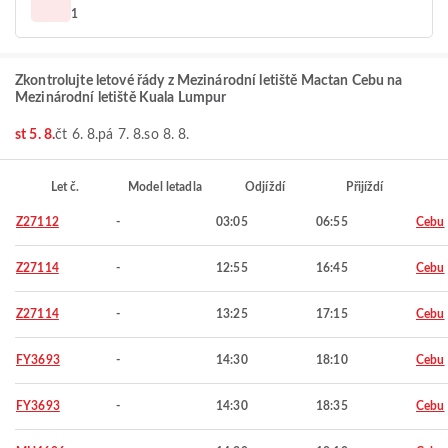
1
Zkontrolujte letové řády z Mezinárodní letiště Mactan Cebu na
Mezinárodní letiště Kuala Lumpur
st 5. 8.
čt 6. 8.
pá 7. 8.
so 8. 8.
Let č.
Model letadla
Odjíždí
Přijíždí
Z27112
-
03:05
06:55
Cebu
Z27114
-
12:55
16:45
Cebu
Z27114
-
13:25
17:15
Cebu
FY3693
-
14:30
18:10
Cebu
FY3693
-
14:30
18:35
Cebu