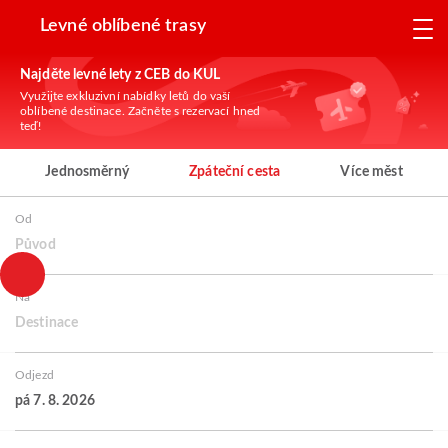
Levné oblíbené trasy
Najděte levné lety z CEB do KUL
Využijte exkluzivní nabídky letů do vaší
oblíbené destinace. Začněte s rezervací hned
teď!
Jednosměrný
Zpáteční cesta
Více měst
Od
Původ
Na
Destinace
Odjezd
pá 7. 8. 2026