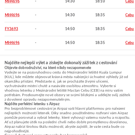
MH4696
-
14:30
18:10
Cebu
MH4696
-
14:30
18:35
Cebu
FY3693
-
14:50
18:35
Cebu
MH4696
-
14:50
18:35
Cebu
Najděte nejlepší výlet a získejte dokonalý zážitek z cestování
Objevte dobrodružství, na které nikdy nezapomenete
Vydejte se na pozoruhodnou cestu do Mezinárodní letiště Kuala Lumpur
(KUL), kde můžete objevovat krásná města nabízející úchvatné výhledy již od
okamžiku přistání. Představte si, jak se procházíte živými ulicemi,
vychutnáváte místní chutě a nasáváte osobitou atmosféru. Vyberte si
vhodnou letenku z Mezinárodní letiště Mactan Cebu (CEB) na míru vašim
potřebám. Prozkoumejte nové obzory se svými blízkými a udělejte svůj zážitek
z dovolené opravdu nezapomenutelným.
Najděte perfektní letenku s Airpaz
Pro bezproblémové cestování je Airpaz vaší hlavní platformou pro nalezení
nejlepších možností letenek. Díky snadno použitelnému rozhraní vám Airpaz
pomůže porovnat a vybrat letenky, které vyhovují vašemu rozvrhu a rozpočtu.
Ať už plánujete útěk na poslední chvíli nebo dobře promyšlenou dovolenou,
Airpaz nabízí širokou škálu možností, abyste zajistili, že vaše cesta bude co
nejpohodlnější.