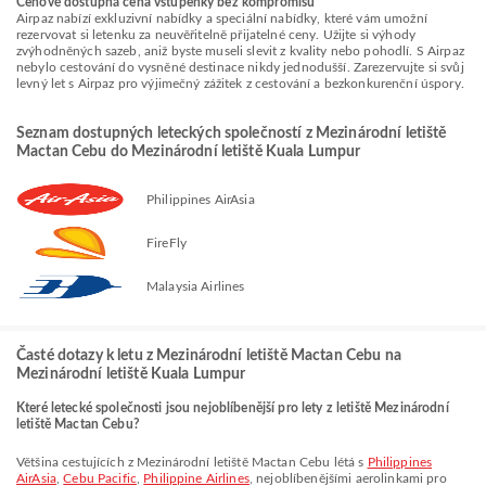
Cenově dostupná cena vstupenky bez kompromisů
Airpaz nabízí exkluzivní nabídky a speciální nabídky, které vám umožní
rezervovat si letenku za neuvěřitelně přijatelné ceny. Užijte si výhody
zvýhodněných sazeb, aniž byste museli slevit z kvality nebo pohodlí. S Airpaz
nebylo cestování do vysněné destinace nikdy jednodušší. Zarezervujte si svůj
levný let s Airpaz pro výjimečný zážitek z cestování a bezkonkurenční úspory.
Seznam dostupných leteckých společností z Mezinárodní letiště
Mactan Cebu do Mezinárodní letiště Kuala Lumpur
Philippines AirAsia
FireFly
Malaysia Airlines
Časté dotazy k letu z Mezinárodní letiště Mactan Cebu na
Mezinárodní letiště Kuala Lumpur
Které letecké společnosti jsou nejoblíbenější pro lety z letiště Mezinárodní
letiště Mactan Cebu?
Většina cestujících z Mezinárodní letiště Mactan Cebu létá s
Philippines
AirAsia
,
Cebu Pacific
,
Philippine Airlines
, nejoblíbenějšími aerolinkami pro