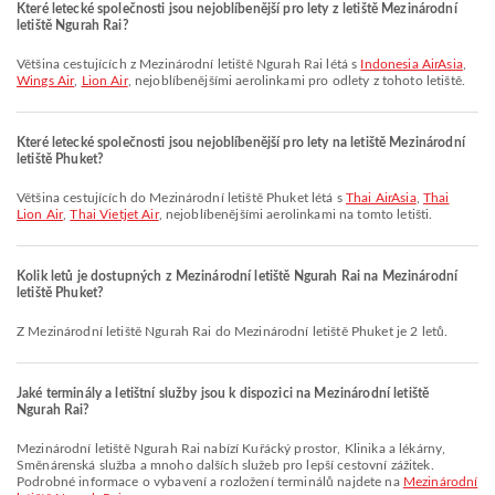
Které letecké společnosti jsou nejoblíbenější pro lety z letiště Mezinárodní
letiště Ngurah Rai?
Většina cestujících z Mezinárodní letiště Ngurah Rai létá s
Indonesia AirAsia
,
Wings Air
,
Lion Air
, nejoblíbenějšími aerolinkami pro odlety z tohoto letiště.
Které letecké společnosti jsou nejoblíbenější pro lety na letiště Mezinárodní
letiště Phuket?
Většina cestujících do Mezinárodní letiště Phuket létá s
Thai AirAsia
,
Thai
Lion Air
,
Thai Vietjet Air
, nejoblíbenějšími aerolinkami na tomto letišti.
Kolik letů je dostupných z Mezinárodní letiště Ngurah Rai na Mezinárodní
letiště Phuket?
Z Mezinárodní letiště Ngurah Rai do Mezinárodní letiště Phuket je 2 letů.
Jaké terminály a letištní služby jsou k dispozici na Mezinárodní letiště
Ngurah Rai?
Mezinárodní letiště Ngurah Rai nabízí Kuřácký prostor, Klinika a lékárny,
Směnárenská služba a mnoho dalších služeb pro lepší cestovní zážitek.
Podrobné informace o vybavení a rozložení terminálů najdete na
Mezinárodní