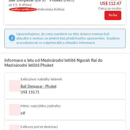
Bali Denpasar (DPS)
Phuket (HKT)
US$ 112.47
út 15. 9.
Přímý
Cena za osobu
Indonesia AirAsia
Kniha
Upozorňujeme, že ceny uvedené na této stránce nemusí být
aktuální a mohou se změnit bez předchozího upozornění. Snažíme
se poskytovat co nejpřesnější a aktuální informace.
Informace o letu od Mezinárodní letiště Ngurah Rai do
Mezinárodní letiště Phuket
Exkluzivní nabídky letenek
Bali Denpasar - Phuket
US$ 110.71
Měsíc nejnižšího jízdného
zář
Celkový počet destinací