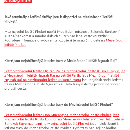
letiště Ngurah Rai
.
Jaké terminály a letištní služby jsou k dispozici na Mezinárodní letiště
Phuket?
Mezinárodní letiště Phuket nabízí Modlitební místnost, Salonek, Bankovní
služba/bankomat a mnoho dalších služeb pro lepší cestovní zážitek.
Podrobné informace o vybavení a rozložení terminálů najdete na
Mezinárodní
letiště Phuket
.
Které jsou nejoblíbenější letecké trasy z Mezinárodní letiště Ngurah Rai?
let z Mezinárodní letiště Ngurah Rai na Mezinárodní letiště Kuala Lumpur
,
let
z Mezinárodní letiště Ngurah Rai na Letiště Perth
,
let z Mezinárodní letiště
Ngurah Rai na Mezinárodní letiště Sukarno-Hatta
jsou nejoblíbenější letištní
trasy z Mezinárodní letiště Ngurah Rai. Tyto trasy nabízejí pohodlné spojení
pro vaši cestu.
Které jsou nejoblíbenější letecké trasy do Mezinárodní letiště Phuket?
let z Mezinárodní letiště Don Mueang na Mezinárodní letiště Phuket
,
let z
Mezinárodní letiště Kuala Lumpur na Mezinárodní letiště Phuket
,
let z Letiště
Bangkok Suvarnabhumi na Mezinárodní letiště Phuket
jsou nejoblíbenější
letištní trasy do Mezinárodní letiště Phuket. Tyto trasy nabízejí pohodlné