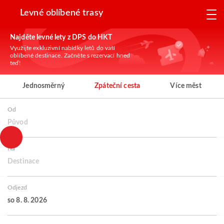
Levné oblíbené trasy
Najděte levné lety z DPS do HKT
Využijte exkluzivní nabídky letů do vaší
oblíbené destinace. Začněte s rezervací hned
teď!
Jednosměrný
Zpáteční cesta
Více měst
Od
Původ
Na
Destinace
Odjezd
so 8. 8. 2026