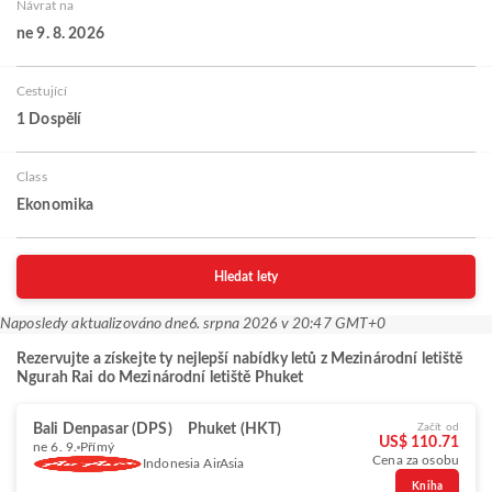
Návrat na
ne 9. 8. 2026
Cestující
1 Dospělí
Class
Ekonomika
Hledat lety
Naposledy aktualizováno dne
6. srpna 2026 v 20:47 GMT+0
Rezervujte a získejte ty nejlepší nabídky letů z Mezinárodní letiště
Ngurah Rai do Mezinárodní letiště Phuket
Bali Denpasar (DPS)
Phuket (HKT)
Začít od
US$ 110.71
ne 6. 9.
Přímý
Cena za osobu
Indonesia AirAsia
Kniha