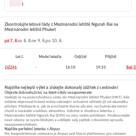
1
Zkontrolujte letové řády z Mezinárodní letiště Ngurah Rai na
Mezinárodní letiště Phuket
pá 7. 8.
so 8. 8.
ne 9. 8.
po 10. 8.
Let č.
Model letadla
Odjíždí
Přijíždí
QZ246
-
16:10
19:10
Bali 
Najděte nejlepší výlet a získejte dokonalý zážitek z cestování
Objevte dobrodružství, na které nikdy nezapomenete
Vydejte se na pozoruhodnou cestu do Mezinárodní letiště Phuket (HKT), kde
můžete objevovat krásná města nabízející úchvatné výhledy již od okamžiku
přistání. Představte si, jak se procházíte živými ulicemi, vychutnáváte místní
chutě a nasáváte osobitou atmosféru. Vyberte si vhodnou letenku z
Mezinárodní letiště Ngurah Rai (DPS) na míru vašim potřebám. Prozkoumejte
nové obzory se svými blízkými a udělejte svůj zážitek z dovolené opravdu
nezapomenutelným.
Najděte perfektní letenku s Airpaz
Pro bezproblémové cestování je Airpaz vaší hlavní platformou pro nalezení