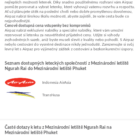
nejlepších možností letenek. Díky snadno použitelnému rozhraní vám Airpaz
pomůže porovnat a vybrat letenky, které vyhovují vašemu rozvrhu a rozpočtu.
Ať už plánujete útěk na poslední chvíli nebo dobře promyšlenou dovolenou,
Airpaz nabízí širokou škálu možností, abyste zajistili, že vaše cesta bude co
nejpohodlnější.
Cenově dostupná cena vstupenky bez kompromisů
Airpaz nabízí exkluzivní nabídky a speciální nabídky, které vám umožní
rezervovat si letenku za neuvěřitelně přijatelné ceny. Užijte si výhody
zvýhodněných sazeb, aniž byste museli slevit z kvality nebo pohodlí. S Airpaz
nebylo cestování do vysněné destinace nikdy jednodušší. Zarezervujte si svůj
levný let s Airpaz pro výjimečný zážitek z cestování a bezkonkurenční úspory.
Seznam dostupných leteckých společností z Mezinárodní letiště
Ngurah Rai do Mezinárodní letiště Phuket
Indonesia AirAsia
TransNusa
Časté dotazy k letu z Mezinárodní letiště Ngurah Rai na
Mezinárodní letiště Phuket