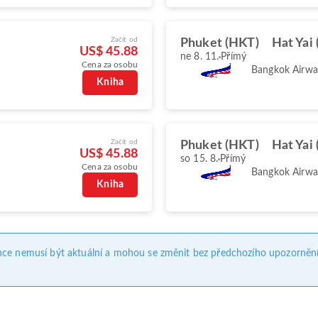
Začít od
Phuket (HKT)
Hat Yai
US$ 45.88
ne 8. 11.
Přímý
Cena za osobu
Bangkok Airwa
Kniha
Začít od
Phuket (HKT)
Hat Yai
US$ 45.88
so 15. 8.
Přímý
Cena za osobu
Bangkok Airwa
Kniha
nce nemusí být aktuální a mohou se změnit bez předchozího upozornění