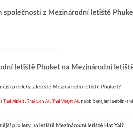
společností z Mezinárodní letiště Phuket
odní letiště Phuket na Mezinárodní letiště
nější pro lety z letiště Mezinárodní letiště Phuket?
 s
Thai AirAsia
,
Thai Lion Air
,
Thai Vietjet Air
, nejoblíbenějšími aerolinkami
ější pro lety na letiště Mezinárodní letiště Hat Yai?