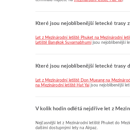
terminálů najdete na
Mezinárodní letiště Hat Yai
.
Které jsou nejoblíbenější letecké trasy 
let z Mezinárodní letiště Phuket na Mezinárodní le
Letiště Bangkok Suvarnabhumi
jsou nejoblíbenější le
Které jsou nejoblíbenější letecké trasy 
let z Mezinárodní letiště Don Mueang na Mezinárodn
na Mezinárodní letiště Hat Yai
jsou nejoblíbenější let
V kolik hodin odlétá nejdříve let z Mezi
Nejčasnější let z Mezinárodní letiště Phuket do Mezinárodní letiště Hat Yai se společností Bangkok Airways odlétá v 20:35. Tento letový řád si můžete prohlédnout a porovnat s
dalšími dostupnými lety na Airpaz.