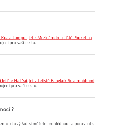
tě Kuala Lumpur
,
let z Mezinárodní letiště Phuket na
ojení pro vaši cestu.
letiště Hat Yai
,
let z Letiště Bangkok Suvarnabhumi
pojení pro vaši cestu.
mocí ?