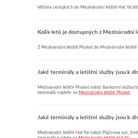
Většina cestujících do Mezinárodní letiště Hat Yai lé
Kolik letů je dostupných z Mezinárodní l
Z Mezinárodní letiště Phuket do Mezinárodní letiště H
Jaké terminály a letištní služby jsou k d
Mezinárodní letiště Phuket nabízí Bankovní služba/bankomat, Salonek, Čekárna a mnoho dalších služeb pro lepší cestovní zážitek. Podrobné informace o vybavení a rozložení
terminálů najdete na
Mezinárodní letiště Phuket
.
Jaké terminály a letištní služby jsou k d
Mezinárodní letiště Hat Yai nabízí Půjčovna aut, Směnárenská služba, Taxi a mnoho dalších služeb pro lepší cestovní zážitek. Podrobné informace o vybavení a rozložení