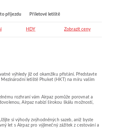
to příjezdu
Příletové letiště
i
HDY
Zobrazit ceny
atné výhledy již od okamžiku přistání. Představte
z Mezinárodní letiště Phuket (HKT) na míru vašim
itelnému rozhraní vám Airpaz pomůže porovnat a
dovolenou, Airpaz nabízí širokou škálu možností,
. Užijte si výhody zvýhodněných sazeb, aniž byste
vný let s Airpaz pro výjimečný zážitek z cestování a