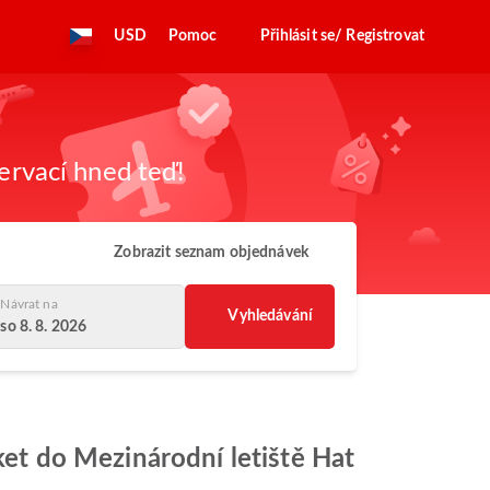
USD
Pomoc
Přihlásit se/ Registrovat
zervací hned teď!
Zobrazit seznam objednávek
Návrat na
Vyhledávání
so 8. 8. 2026
uket do Mezinárodní letiště Hat