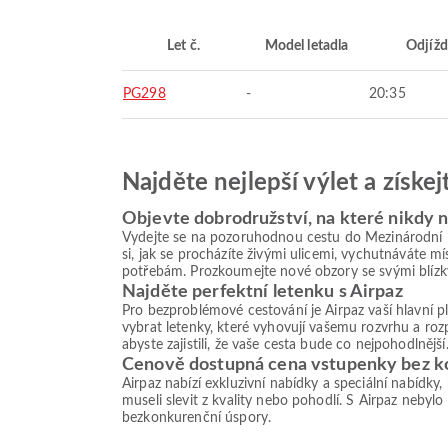
Let č.
Model letadla
Odjížd
PG298
-
20:35
Najděte nejlepší výlet a získe
Objevte dobrodružství, na které nikdy
Vydejte se na pozoruhodnou cestu do Mezinárodní le
si, jak se procházíte živými ulicemi, vychutnáváte 
potřebám. Prozkoumejte nové obzory se svými blízk
Najděte perfektní letenku s Airpaz
Pro bezproblémové cestování je Airpaz vaší hlavní 
vybrat letenky, které vyhovují vašemu rozvrhu a roz
abyste zajistili, že vaše cesta bude co nejpohodlnější
Cenově dostupná cena vstupenky bez 
Airpaz nabízí exkluzivní nabídky a speciální nabídky
museli slevit z kvality nebo pohodlí. S Airpaz nebylo
bezkonkurenční úspory.