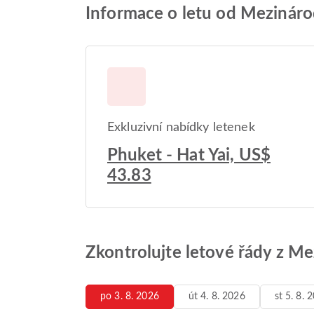
Informace o letu od Mezinárod
Exkluzivní nabídky letenek
Phuket - Hat Yai, US$
43.83
Zkontrolujte letové řády z Me
po 3. 8. 2026
út 4. 8. 2026
st 5. 8. 