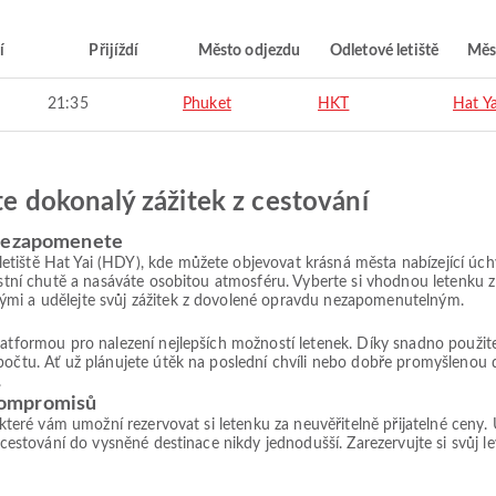
í
Přijíždí
Město odjezdu
Odletové letiště
Měs
21:35
Phuket
HKT
Hat Ya
jte dokonalý zážitek z cestování
 nezapomenete
tiště Hat Yai (HDY), kde můžete objevovat krásná města nabízející úchv
místní chutě a nasáváte osobitou atmosféru. Vyberte si vhodnou letenku 
ými a udělejte svůj zážitek z dovolené opravdu nezapomenutelným.
platformou pro nalezení nejlepších možností letenek. Díky snadno použ
počtu. Ať už plánujete útěk na poslední chvíli nebo dobře promyšlenou 
.
kompromisů
, které vám umožní rezervovat si letenku za neuvěřitelně přijatelné ceny
 cestování do vysněné destinace nikdy jednodušší. Zarezervujte si svůj le