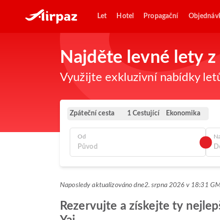
Let
Hotel
Propagační
Objednáv
Najděte levné lety
Využijte exkluzivní nabídky let
Zpáteční cesta
Ekonomika
1 Cestující
Od
N
Naposledy aktualizováno dne
2. srpna 2026 v 18:31 G
Rezervujte a získejte ty nejle