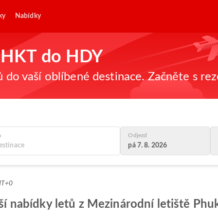
ky
Nabídky
 z HKT do HDY
ů do vaší oblíbené destinace. Začněte s re
a
Odjezd
pá 7. 8. 2026
MT+0
pší nabídky letů z Mezinárodní letiště Ph