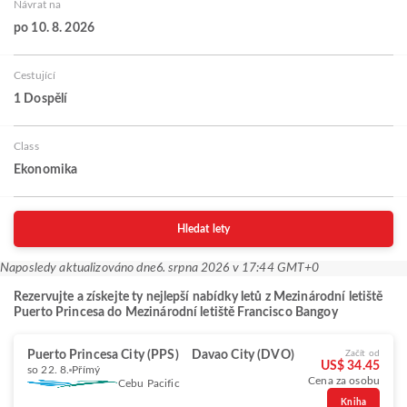
Návrat na
po 10. 8. 2026
Cestující
1 Dospělí
Class
Ekonomika
Hledat lety
Naposledy aktualizováno dne
6. srpna 2026 v 17:44 GMT+0
Rezervujte a získejte ty nejlepší nabídky letů z Mezinárodní letiště
Puerto Princesa do Mezinárodní letiště Francisco Bangoy
Puerto Princesa City (PPS)
Davao City (DVO)
Začít od
US$ 34.45
so 22. 8.
Přímý
Cena za osobu
Cebu Pacific
Kniha