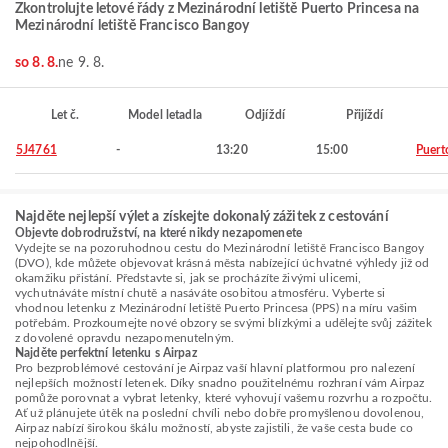
Zkontrolujte letové řády z Mezinárodní letiště Puerto Princesa na
Mezinárodní letiště Francisco Bangoy
so 8. 8.
ne 9. 8.
Let č.
Model letadla
Odjíždí
Přijíždí
5J4761
-
13:20
15:00
Puert
Najděte nejlepší výlet a získejte dokonalý zážitek z cestování
Objevte dobrodružství, na které nikdy nezapomenete
Vydejte se na pozoruhodnou cestu do Mezinárodní letiště Francisco Bangoy
(DVO), kde můžete objevovat krásná města nabízející úchvatné výhledy již od
okamžiku přistání. Představte si, jak se procházíte živými ulicemi,
vychutnáváte místní chutě a nasáváte osobitou atmosféru. Vyberte si
vhodnou letenku z Mezinárodní letiště Puerto Princesa (PPS) na míru vašim
potřebám. Prozkoumejte nové obzory se svými blízkými a udělejte svůj zážitek
z dovolené opravdu nezapomenutelným.
Najděte perfektní letenku s Airpaz
Pro bezproblémové cestování je Airpaz vaší hlavní platformou pro nalezení
nejlepších možností letenek. Díky snadno použitelnému rozhraní vám Airpaz
pomůže porovnat a vybrat letenky, které vyhovují vašemu rozvrhu a rozpočtu.
Ať už plánujete útěk na poslední chvíli nebo dobře promyšlenou dovolenou,
Airpaz nabízí širokou škálu možností, abyste zajistili, že vaše cesta bude co
nejpohodlnější.