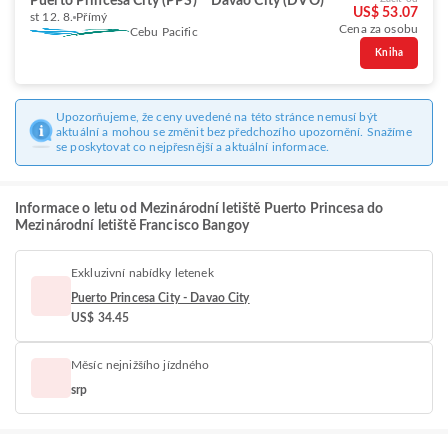
Puerto Princesa City (PPS)
Davao City (DVO)
US$ 53.07
st 12. 8.
Přímý
Cena za osobu
Cebu Pacific
Kniha
Upozorňujeme, že ceny uvedené na této stránce nemusí být
aktuální a mohou se změnit bez předchozího upozornění. Snažíme
se poskytovat co nejpřesnější a aktuální informace.
Informace o letu od Mezinárodní letiště Puerto Princesa do
Mezinárodní letiště Francisco Bangoy
Exkluzivní nabídky letenek
Puerto Princesa City - Davao City
US$ 34.45
Měsíc nejnižšího jízdného
srp