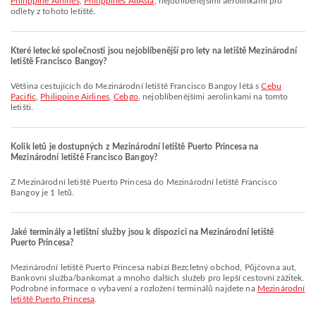
Philippine Airlines
,
Philippines AirAsia
, nejoblíbenějšími aerolinkami pro
odlety z tohoto letiště.
Které letecké společnosti jsou nejoblíbenější pro lety na letiště Mezinárodní
letiště Francisco Bangoy?
Většina cestujících do Mezinárodní letiště Francisco Bangoy létá s
Cebu
Pacific
,
Philippine Airlines
,
Cebgo
, nejoblíbenějšími aerolinkami na tomto
letišti.
Kolik letů je dostupných z Mezinárodní letiště Puerto Princesa na
Mezinárodní letiště Francisco Bangoy?
Z Mezinárodní letiště Puerto Princesa do Mezinárodní letiště Francisco
Bangoy je 1 letů.
Jaké terminály a letištní služby jsou k dispozici na Mezinárodní letiště
Puerto Princesa?
Mezinárodní letiště Puerto Princesa nabízí Bezcletný obchod, Půjčovna aut,
Bankovní služba/bankomat a mnoho dalších služeb pro lepší cestovní zážitek.
Podrobné informace o vybavení a rozložení terminálů najdete na
Mezinárodní
letiště Puerto Princesa
.