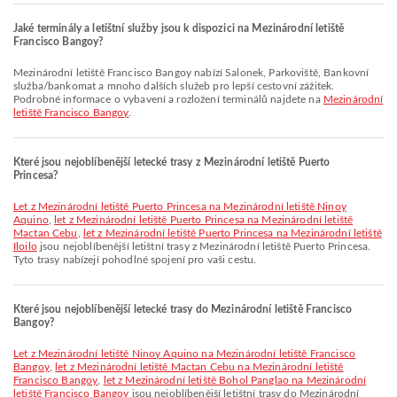
Jaké terminály a letištní služby jsou k dispozici na Mezinárodní letiště
Francisco Bangoy?
Mezinárodní letiště Francisco Bangoy nabízí Salonek, Parkoviště, Bankovní
služba/bankomat a mnoho dalších služeb pro lepší cestovní zážitek.
Podrobné informace o vybavení a rozložení terminálů najdete na
Mezinárodní
letiště Francisco Bangoy
.
Které jsou nejoblíbenější letecké trasy z Mezinárodní letiště Puerto
Princesa?
let z Mezinárodní letiště Puerto Princesa na Mezinárodní letiště Ninoy
Aquino
,
let z Mezinárodní letiště Puerto Princesa na Mezinárodní letiště
Mactan Cebu
,
let z Mezinárodní letiště Puerto Princesa na Mezinárodní letiště
Iloilo
jsou nejoblíbenější letištní trasy z Mezinárodní letiště Puerto Princesa.
Tyto trasy nabízejí pohodlné spojení pro vaši cestu.
Které jsou nejoblíbenější letecké trasy do Mezinárodní letiště Francisco
Bangoy?
let z Mezinárodní letiště Ninoy Aquino na Mezinárodní letiště Francisco
Bangoy
,
let z Mezinárodní letiště Mactan Cebu na Mezinárodní letiště
Francisco Bangoy
,
let z Mezinárodní letiště Bohol Panglao na Mezinárodní
letiště Francisco Bangoy
jsou nejoblíbenější letištní trasy do Mezinárodní