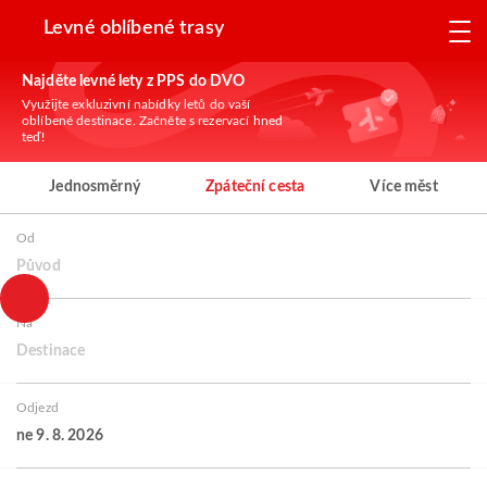
Levné oblíbené trasy
Najděte levné lety z PPS do DVO
Využijte exkluzivní nabídky letů do vaší
oblíbené destinace. Začněte s rezervací hned
teď!
Jednosměrný
Zpáteční cesta
Více měst
Od
Původ
Na
Destinace
Odjezd
ne 9. 8. 2026