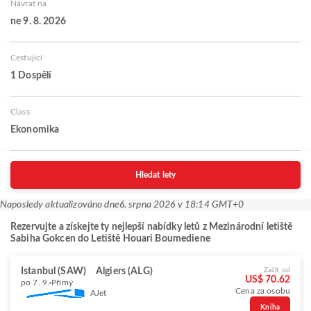
Návrat na
ne 9. 8. 2026
Cestující
1 Dospělí
Class
Ekonomika
Hledat lety
Naposledy aktualizováno dne
6. srpna 2026 v 18:14 GMT+0
Rezervujte a získejte ty nejlepší nabídky letů z Mezinárodní letiště
Sabiha Gokcen do Letiště Houari Boumediene
Istanbul (SAW)
Algiers (ALG)
Začít od
US$ 70.62
po 7. 9.
Přímý
Cena za osobu
AJet
Kniha