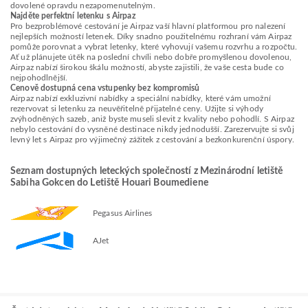
dovolené opravdu nezapomenutelným.
Najděte perfektní letenku s Airpaz
Pro bezproblémové cestování je Airpaz vaší hlavní platformou pro nalezení
nejlepších možností letenek. Díky snadno použitelnému rozhraní vám Airpaz
pomůže porovnat a vybrat letenky, které vyhovují vašemu rozvrhu a rozpočtu.
Ať už plánujete útěk na poslední chvíli nebo dobře promyšlenou dovolenou,
Airpaz nabízí širokou škálu možností, abyste zajistili, že vaše cesta bude co
nejpohodlnější.
Cenově dostupná cena vstupenky bez kompromisů
Airpaz nabízí exkluzivní nabídky a speciální nabídky, které vám umožní
rezervovat si letenku za neuvěřitelně přijatelné ceny. Užijte si výhody
zvýhodněných sazeb, aniž byste museli slevit z kvality nebo pohodlí. S Airpaz
nebylo cestování do vysněné destinace nikdy jednodušší. Zarezervujte si svůj
levný let s Airpaz pro výjimečný zážitek z cestování a bezkonkurenční úspory.
Seznam dostupných leteckých společností z Mezinárodní letiště
Sabiha Gokcen do Letiště Houari Boumediene
Pegasus Airlines
AJet