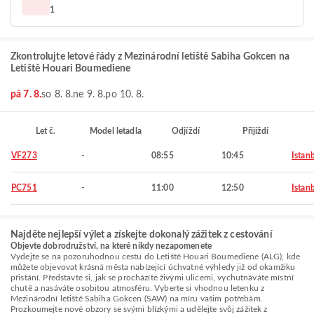
1
Zkontrolujte letové řády z Mezinárodní letiště Sabiha Gokcen na
Letiště Houari Boumediene
pá 7. 8.
so 8. 8.
ne 9. 8.
po 10. 8.
Let č.
Model letadla
Odjíždí
Přijíždí
VF273
-
08:55
10:45
Istan
PC751
-
11:00
12:50
Istan
Najděte nejlepší výlet a získejte dokonalý zážitek z cestování
Objevte dobrodružství, na které nikdy nezapomenete
Vydejte se na pozoruhodnou cestu do Letiště Houari Boumediene (ALG), kde
můžete objevovat krásná města nabízející úchvatné výhledy již od okamžiku
přistání. Představte si, jak se procházíte živými ulicemi, vychutnáváte místní
chutě a nasáváte osobitou atmosféru. Vyberte si vhodnou letenku z
Mezinárodní letiště Sabiha Gokcen (SAW) na míru vašim potřebám.
Prozkoumejte nové obzory se svými blízkými a udělejte svůj zážitek z