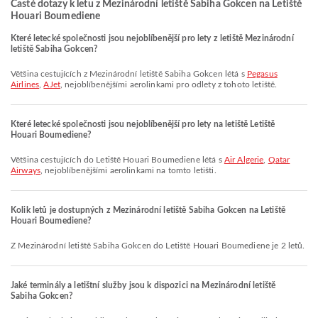
Časté dotazy k letu z Mezinárodní letiště Sabiha Gokcen na Letiště
Houari Boumediene
Které letecké společnosti jsou nejoblíbenější pro lety z letiště Mezinárodní
letiště Sabiha Gokcen?
Většina cestujících z Mezinárodní letiště Sabiha Gokcen létá s
Pegasus
Airlines
,
AJet
, nejoblíbenějšími aerolinkami pro odlety z tohoto letiště.
Které letecké společnosti jsou nejoblíbenější pro lety na letiště Letiště
Houari Boumediene?
Většina cestujících do Letiště Houari Boumediene létá s
Air Algerie
,
Qatar
Airways
, nejoblíbenějšími aerolinkami na tomto letišti.
Kolik letů je dostupných z Mezinárodní letiště Sabiha Gokcen na Letiště
Houari Boumediene?
Z Mezinárodní letiště Sabiha Gokcen do Letiště Houari Boumediene je 2 letů.
Jaké terminály a letištní služby jsou k dispozici na Mezinárodní letiště
Sabiha Gokcen?