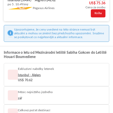
Istanbul (SAW)
Algiers (ALG)
US$ 75.36
po 5. 10.
Přímý
Cena za osobu
Pegasus Airlines
Kniha
Upozorňujeme, že ceny uvedené na této stránce nemusí být
aktuální a mohou se změnit bez předchozího upozornění. Snažíme
se poskytovat co nejpřesnější a aktuální informace.
Informace o letu od Mezinárodní letiště Sabiha Gokcen do Letiště
Houari Boumediene
Exkluzivní nabídky letenek
Istanbul - Algiers
US$ 70.62
Měsíc nejnižšího jízdného
zář
Celkový počet destinací