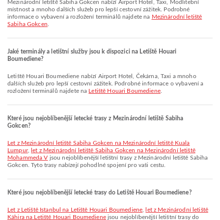
Mezinárodní letiště Sabiha Gokcen nabízí Airport Hotel, Taxi, Modlitební
místnost a mnoho dalších služeb pro lepší cestovní zážitek. Podrobné
informace o vybavení a rozložení terminálů najdete na
Mezinárodní letiště
Sabiha Gokcen
.
Jaké terminály a letištní služby jsou k dispozici na Letiště Houari
Boumediene?
Letiště Houari Boumediene nabízí Airport Hotel, Čekárna, Taxi a mnoho
dalších služeb pro lepší cestovní zážitek. Podrobné informace o vybavení a
rozložení terminálů najdete na
Letiště Houari Boumediene
.
Které jsou nejoblíbenější letecké trasy z Mezinárodní letiště Sabiha
Gokcen?
let z Mezinárodní letiště Sabiha Gokcen na Mezinárodní letiště Kuala
Lumpur
,
let z Mezinárodní letiště Sabiha Gokcen na Mezinárodní letiště
Mohammeda V
jsou nejoblíbenější letištní trasy z Mezinárodní letiště Sabiha
Gokcen. Tyto trasy nabízejí pohodlné spojení pro vaši cestu.
Které jsou nejoblíbenější letecké trasy do Letiště Houari Boumediene?
let z Letiště Istanbul na Letiště Houari Boumediene
,
let z Mezinárodní letiště
Káhira na Letiště Houari Boumediene
jsou nejoblíbenější letištní trasy do