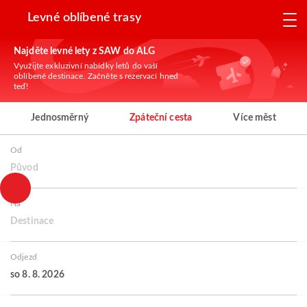
Levné oblíbené trasy
Najděte levné lety z SAW do ALG
Využijte exkluzivní nabídky letů do vaší
oblíbené destinace. Začněte s rezervací hned
teď!
Jednosměrný
Zpáteční cesta
Více měst
Od
Původ
Na
Destinace
Odjezd
so 8. 8. 2026