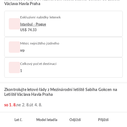
Václava Havla Praha
Exkluzivní nabídky letenek
Istanbul - Prague
US$ 74.33
Měsíc nejnižšího jízdného
srp
Celkový počet destinací
1
Zkontrolujte letové řády z Mezinárodní letiště Sabiha Gokcen na
Letiště Václava Havla Praha
so 1. 8.
ne 2. 8.
út 4. 8.
Let č.
Model letadla
Odjíždí
Přijíždí