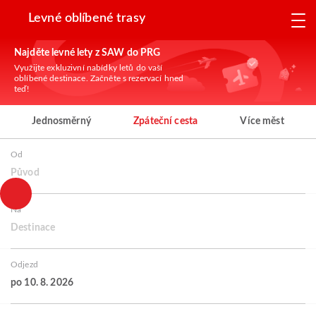
Levné oblíbené trasy
Najděte levné lety z SAW do PRG
Využijte exkluzivní nabídky letů do vaší
oblíbené destinace. Začněte s rezervací hned
teď!
Jednosměrný
Zpáteční cesta
Více měst
Od
Původ
Na
Destinace
Odjezd
po 10. 8. 2026