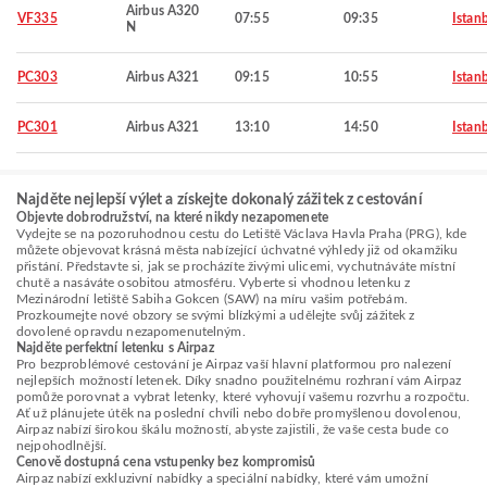
Airbus A320
VF335
07:55
09:35
Istan
N
PC303
Airbus A321
09:15
10:55
Istan
PC301
Airbus A321
13:10
14:50
Istan
Najděte nejlepší výlet a získejte dokonalý zážitek z cestování
Objevte dobrodružství, na které nikdy nezapomenete
Vydejte se na pozoruhodnou cestu do Letiště Václava Havla Praha (PRG), kde
můžete objevovat krásná města nabízející úchvatné výhledy již od okamžiku
přistání. Představte si, jak se procházíte živými ulicemi, vychutnáváte místní
chutě a nasáváte osobitou atmosféru. Vyberte si vhodnou letenku z
Mezinárodní letiště Sabiha Gokcen (SAW) na míru vašim potřebám.
Prozkoumejte nové obzory se svými blízkými a udělejte svůj zážitek z
dovolené opravdu nezapomenutelným.
Najděte perfektní letenku s Airpaz
Pro bezproblémové cestování je Airpaz vaší hlavní platformou pro nalezení
nejlepších možností letenek. Díky snadno použitelnému rozhraní vám Airpaz
pomůže porovnat a vybrat letenky, které vyhovují vašemu rozvrhu a rozpočtu.
Ať už plánujete útěk na poslední chvíli nebo dobře promyšlenou dovolenou,
Airpaz nabízí širokou škálu možností, abyste zajistili, že vaše cesta bude co
nejpohodlnější.
Cenově dostupná cena vstupenky bez kompromisů
Airpaz nabízí exkluzivní nabídky a speciální nabídky, které vám umožní