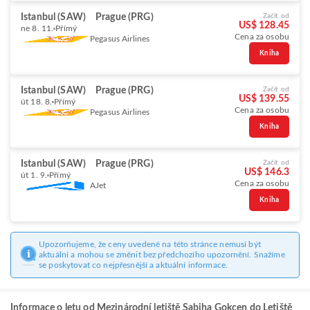
Istanbul (SAW)
Prague (PRG)
Začít od
US$ 128.45
ne 8. 11.
Přímý
Cena za osobu
Pegasus Airlines
Kniha
Istanbul (SAW)
Prague (PRG)
Začít od
US$ 139.55
út 18. 8.
Přímý
Cena za osobu
Pegasus Airlines
Kniha
Istanbul (SAW)
Prague (PRG)
Začít od
US$ 146.3
út 1. 9.
Přímý
Cena za osobu
AJet
Kniha
Upozorňujeme, že ceny uvedené na této stránce nemusí být
aktuální a mohou se změnit bez předchozího upozornění. Snažíme
se poskytovat co nejpřesnější a aktuální informace.
Informace o letu od Mezinárodní letiště Sabiha Gokcen do Letiště