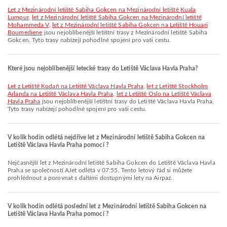
let z Mezinárodní letiště Sabiha Gokcen na Mezinárodní letiště Kuala
Lumpur
,
let z Mezinárodní letiště Sabiha Gokcen na Mezinárodní letiště
Mohammeda V
,
let z Mezinárodní letiště Sabiha Gokcen na Letiště Houari
Boumediene
jsou nejoblíbenější letištní trasy z Mezinárodní letiště Sabiha
Gokcen. Tyto trasy nabízejí pohodlné spojení pro vaši cestu.
Které jsou nejoblíbenější letecké trasy do Letiště Václava Havla Praha?
let z Letiště Kodaň na Letiště Václava Havla Praha
,
let z Letiště Stockholm
Arlanda na Letiště Václava Havla Praha
,
let z Letiště Oslo na Letiště Václava
Havla Praha
jsou nejoblíbenější letištní trasy do Letiště Václava Havla Praha.
Tyto trasy nabízejí pohodlné spojení pro vaši cestu.
V kolik hodin odlétá nejdříve let z Mezinárodní letiště Sabiha Gokcen na
Letiště Václava Havla Praha pomocí ?
Nejčasnější let z Mezinárodní letiště Sabiha Gokcen do Letiště Václava Havla
Praha se společností AJet odlétá v 07:55. Tento letový řád si můžete
prohlédnout a porovnat s dalšími dostupnými lety na Airpaz.
V kolik hodin odlétá poslední let z Mezinárodní letiště Sabiha Gokcen na
Letiště Václava Havla Praha pomocí ?