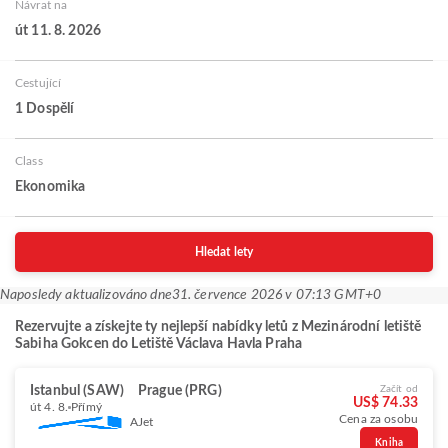
Návrat na
út 11. 8. 2026
Cestující
1 Dospělí
Class
Ekonomika
Hledat lety
Naposledy aktualizováno dne
31. července 2026 v 07:13 GMT+0
Rezervujte a získejte ty nejlepší nabídky letů z Mezinárodní letiště
Sabiha Gokcen do Letiště Václava Havla Praha
Istanbul (SAW)
Prague (PRG)
Začít od
US$ 74.33
út 4. 8.
Přímý
Cena za osobu
AJet
Kniha