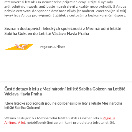
rezervovat si letenku za neuvěřitelně přijatelné ceny. Užijte si výhody
zvýhodněných sazeb, aniž byste museli slevit z kvality nebo pohodlí. S Airpaz
nebylo cestování do vysněné destinace nikdy jednodušší. Zarezervujte si svůj
levný let s Airpaz pro výjimečný zážitek z cestování a bezkonkurenční úspory.
Seznam dostupných leteckých společností z Mezinárodní letiště
Sabiha Gokcen do Letiště Václava Havla Praha
Pegasus Airlines
Časté dotazy k letu z Mezinárodní letiště Sabiha Gokcen na Letiště
Václava Havla Praha
Které letecké společnosti jsou nejoblíbenější pro lety z letiště Mezinárodní
letiště Sabiha Gokcen?
Většina cestujících z Mezinárodní letiště Sabiha Gokcen létá s
Pegasus
Airlines
,
AJet
, nejoblíbenějšími aerolinkami pro odlety z tohoto letiště.