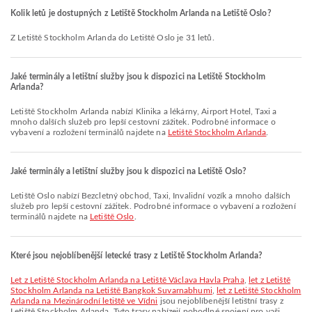
Kolik letů je dostupných z Letiště Stockholm Arlanda na Letiště Oslo?
Z Letiště Stockholm Arlanda do Letiště Oslo je 31 letů.
Jaké terminály a letištní služby jsou k dispozici na Letiště Stockholm
Arlanda?
Letiště Stockholm Arlanda nabízí Klinika a lékárny, Airport Hotel, Taxi a
mnoho dalších služeb pro lepší cestovní zážitek. Podrobné informace o
vybavení a rozložení terminálů najdete na
Letiště Stockholm Arlanda
.
Jaké terminály a letištní služby jsou k dispozici na Letiště Oslo?
Letiště Oslo nabízí Bezcletný obchod, Taxi, Invalidní vozík a mnoho dalších
služeb pro lepší cestovní zážitek. Podrobné informace o vybavení a rozložení
terminálů najdete na
Letiště Oslo
.
Které jsou nejoblíbenější letecké trasy z Letiště Stockholm Arlanda?
let z Letiště Stockholm Arlanda na Letiště Václava Havla Praha
,
let z Letiště
Stockholm Arlanda na Letiště Bangkok Suvarnabhumi
,
let z Letiště Stockholm
Arlanda na Mezinárodní letiště ve Vídni
jsou nejoblíbenější letištní trasy z
Letiště Stockholm Arlanda. Tyto trasy nabízejí pohodlné spojení pro vaši