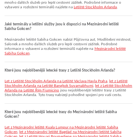
mnoho dalších služeb pro lepší cestovní zážitek. Podrobné informace o
vybavení a rozložení terminálů najdete na
Letiště Stockholm Arlanda
.
Jaké terminály a letištní služby jsou k dispozici na Mezinárodní letiště
Sabiha Gokcen?
Mezinárodní letiště Sabiha Gokcen nabízí Půjčovna aut, Modlitební místnost,
Salonek a mnoho dalších služeb pro lepší cestovní zážitek. Podrobné
informace o vybavení a rozložení terminálů najdete na
Mezinárodní letiště
Sabiha Gokcen
.
Které jsou nejoblíbenější letecké trasy z Letiště Stockholm Arlanda?
let z Letiště Stockholm Arlanda na Letiště Václava Havla Praha
,
let z Letiště
Stockholm Arlanda na Letiště Bangkok Suvarnabhumi
,
let z Letiště Stockholm
Arlanda na Letiště Řím Fiumicino
jsou nejoblíbenější letištní trasy z Letiště
Stockholm Arlanda. Tyto trasy nabízejí pohodlné spojení pro vaši cestu.
Které jsou nejoblíbenější letecké trasy do Mezinárodní letiště Sabiha
Gokcen?
let z Mezinárodní letiště Kuala Lumpur na Mezinárodní letiště Sabiha
Gokcen
,
let z Mezinárodní letiště Bagdád na Mezinárodní letiště Sabiha
Gokcen
,
let z Letiště Houari Boumediene na Mezinárodní letiště Sabiha