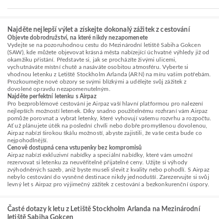
Najděte nejlepší výlet a získejte dokonalý zážitek z cestování
Objevte dobrodružství, na které nikdy nezapomenete
Vydejte se na pozoruhodnou cestu do Mezinárodní letiště Sabiha Gokcen
(SAW), kde můžete objevovat krásná města nabízející úchvatné výhledy již od
okamžiku přistání. Představte si, jak se procházíte živými ulicemi,
vychutnáváte místní chutě a nasáváte osobitou atmosféru. Vyberte si
vhodnou letenku z Letiště Stockholm Arlanda (ARN) na míru vašim potřebám.
Prozkoumejte nové obzory se svými blízkými a udělejte svůj zážitek z
dovolené opravdu nezapomenutelným.
Najděte perfektní letenku s Airpaz
Pro bezproblémové cestování je Airpaz vaší hlavní platformou pro nalezení
nejlepších možností letenek. Díky snadno použitelnému rozhraní vám Airpaz
pomůže porovnat a vybrat letenky, které vyhovují vašemu rozvrhu a rozpočtu.
Ať už plánujete útěk na poslední chvíli nebo dobře promyšlenou dovolenou,
Airpaz nabízí širokou škálu možností, abyste zajistili, že vaše cesta bude co
nejpohodlnější.
Cenově dostupná cena vstupenky bez kompromisů
Airpaz nabízí exkluzivní nabídky a speciální nabídky, které vám umožní
rezervovat si letenku za neuvěřitelně přijatelné ceny. Užijte si výhody
zvýhodněných sazeb, aniž byste museli slevit z kvality nebo pohodlí. S Airpaz
nebylo cestování do vysněné destinace nikdy jednodušší. Zarezervujte si svůj
levný let s Airpaz pro výjimečný zážitek z cestování a bezkonkurenční úspory.
Časté dotazy k letu z Letiště Stockholm Arlanda na Mezinárodní
letiště Sabiha Gokcen