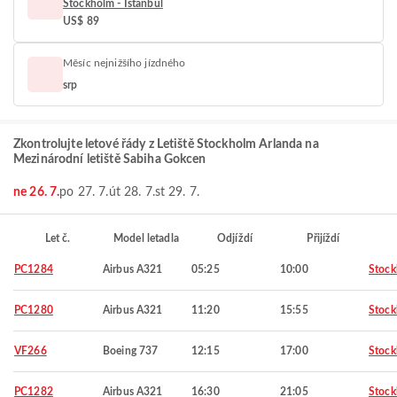
Stockholm - Istanbul
US$ 89
Měsíc nejnižšího jízdného
srp
Zkontrolujte letové řády z Letiště Stockholm Arlanda na
Mezinárodní letiště Sabiha Gokcen
ne 26. 7.
po 27. 7.
út 28. 7.
st 29. 7.
Let č.
Model letadla
Odjíždí
Přijíždí
PC1284
Airbus A321
05:25
10:00
Stoc
PC1280
Airbus A321
11:20
15:55
Stoc
VF266
Boeing 737
12:15
17:00
Stoc
PC1282
Airbus A321
16:30
21:05
Stoc