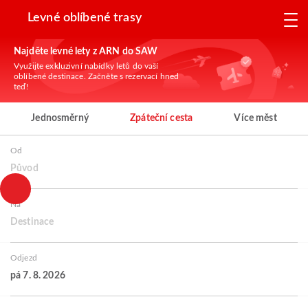
Levné oblíbené trasy
Najděte levné lety z ARN do SAW
Využijte exkluzivní nabídky letů do vaší
oblíbené destinace. Začněte s rezervací hned
teď!
Jednosměrný
Zpáteční cesta
Více měst
Od
Původ
Na
Destinace
Odjezd
pá 7. 8. 2026