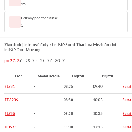
srp
Celkový počet destinací
1
Zkontrolujte letové řády z Letiště Surat Thani na Mezinárodní
letiště Don Mueang
po 27. 7.
út 28. 7.
st 29. 7.
čt 30. 7.
Let č.
Model letadla
Odjíždí
Přijíždí
SL731
-
08:25
09:40
Surat
FD3236
-
08:50
10:05
Surat
SL735
-
09:20
10:35
Surat
DD573
-
11:00
12:15
Surat