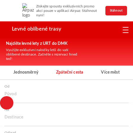
Získejte spoustu exkluzivních promo
akcí pouze v aplikaci Airpaz. Stáhnout
Stáhnout
nyní!
Levné oblíbené trasy
Najděte levné lety z URT do DMK
Využijte exkluzivní nabídky letů do vaší
oblíbené destinace. Začněte s rezervací hned
teď!
Jednosměrný
Zpáteční cesta
Více měst
Od
Původ
Na
Destinace
Odjezd