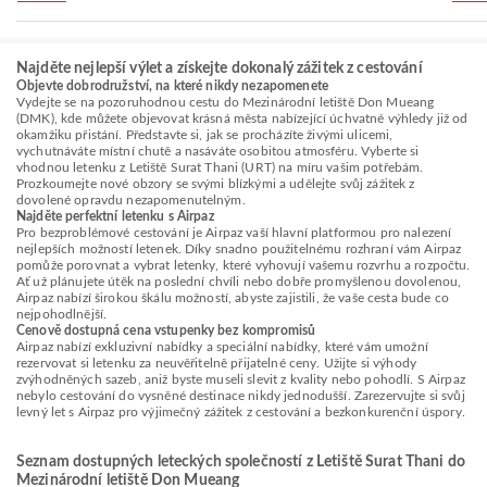
Najděte nejlepší výlet a získejte dokonalý zážitek z cestování
Objevte dobrodružství, na které nikdy nezapomenete
Vydejte se na pozoruhodnou cestu do Mezinárodní letiště Don Mueang
(DMK), kde můžete objevovat krásná města nabízející úchvatné výhledy již od
okamžiku přistání. Představte si, jak se procházíte živými ulicemi,
vychutnáváte místní chutě a nasáváte osobitou atmosféru. Vyberte si
vhodnou letenku z Letiště Surat Thani (URT) na míru vašim potřebám.
Prozkoumejte nové obzory se svými blízkými a udělejte svůj zážitek z
dovolené opravdu nezapomenutelným.
Najděte perfektní letenku s Airpaz
Pro bezproblémové cestování je Airpaz vaší hlavní platformou pro nalezení
nejlepších možností letenek. Díky snadno použitelnému rozhraní vám Airpaz
pomůže porovnat a vybrat letenky, které vyhovují vašemu rozvrhu a rozpočtu.
Ať už plánujete útěk na poslední chvíli nebo dobře promyšlenou dovolenou,
Airpaz nabízí širokou škálu možností, abyste zajistili, že vaše cesta bude co
nejpohodlnější.
Cenově dostupná cena vstupenky bez kompromisů
Airpaz nabízí exkluzivní nabídky a speciální nabídky, které vám umožní
rezervovat si letenku za neuvěřitelně přijatelné ceny. Užijte si výhody
zvýhodněných sazeb, aniž byste museli slevit z kvality nebo pohodlí. S Airpaz
nebylo cestování do vysněné destinace nikdy jednodušší. Zarezervujte si svůj
levný let s Airpaz pro výjimečný zážitek z cestování a bezkonkurenční úspory.
Seznam dostupných leteckých společností z Letiště Surat Thani do
Mezinárodní letiště Don Mueang