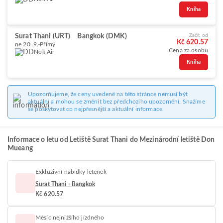
Kniha
Surat Thani (URT)
Bangkok (DMK)
Začít od
Kč 620.57
ne 20. 9.
Přímý
Cena za osobu
Nok Air
Kniha
Upozorňujeme, že ceny uvedené na této stránce nemusí být
aktuální a mohou se změnit bez předchozího upozornění. Snažíme
se poskytovat co nejpřesnější a aktuální informace.
Informace o letu od Letiště Surat Thani do Mezinárodní letiště Don
Mueang
Exkluzivní nabídky letenek
Surat Thani - Bangkok
Kč 620.57
Měsíc nejnižšího jízdného