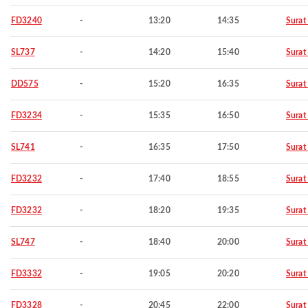
FD3240
-
13:20
14:35
Surat
SL737
-
14:20
15:40
Surat
DD575
-
15:20
16:35
Surat
FD3234
-
15:35
16:50
Surat
SL741
-
16:35
17:50
Surat
FD3232
-
17:40
18:55
Surat
FD3232
-
18:20
19:35
Surat
SL747
-
18:40
20:00
Surat
FD3332
-
19:05
20:20
Surat
FD3328
-
20:45
22:00
Surat