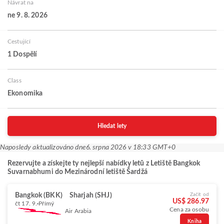
Návrat na
ne 9. 8. 2026
Cestující
1 Dospělí
Class
Ekonomika
Hledat lety
Naposledy aktualizováno dne
6. srpna 2026 v 18:33 GMT+0
Rezervujte a získejte ty nejlepší nabídky letů z Letiště Bangkok
Suvarnabhumi do Mezinárodní letiště Šardžá
Bangkok (BKK)
Sharjah (SHJ)
Začít od
US$ 286.97
čt 17. 9.
Přímý
Cena za osobu
Air Arabia
Kniha