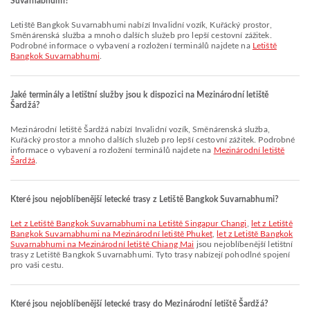
Suvarnabhumi?
Letiště Bangkok Suvarnabhumi nabízí Invalidní vozík, Kuřácký prostor,
Směnárenská služba a mnoho dalších služeb pro lepší cestovní zážitek.
Podrobné informace o vybavení a rozložení terminálů najdete na
Letiště
Bangkok Suvarnabhumi
.
Jaké terminály a letištní služby jsou k dispozici na Mezinárodní letiště
Šardžá?
Mezinárodní letiště Šardžá nabízí Invalidní vozík, Směnárenská služba,
Kuřácký prostor a mnoho dalších služeb pro lepší cestovní zážitek. Podrobné
informace o vybavení a rozložení terminálů najdete na
Mezinárodní letiště
Šardžá
.
Které jsou nejoblíbenější letecké trasy z Letiště Bangkok Suvarnabhumi?
let z Letiště Bangkok Suvarnabhumi na Letiště Singapur Changi
,
let z Letiště
Bangkok Suvarnabhumi na Mezinárodní letiště Phuket
,
let z Letiště Bangkok
Suvarnabhumi na Mezinárodní letiště Chiang Mai
jsou nejoblíbenější letištní
trasy z Letiště Bangkok Suvarnabhumi. Tyto trasy nabízejí pohodlné spojení
pro vaši cestu.
Které jsou nejoblíbenější letecké trasy do Mezinárodní letiště Šardžá?