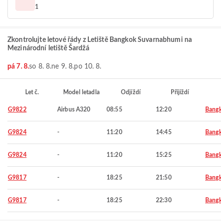
1
Zkontrolujte letové řády z Letiště Bangkok Suvarnabhumi na
Mezinárodní letiště Šardžá
pá 7. 8.
so 8. 8.
ne 9. 8.
po 10. 8.
Let č.
Model letadla
Odjíždí
Přijíždí
G9822
Airbus A320
08:55
12:20
Bang
G9824
-
11:20
14:45
Bang
G9824
-
11:20
15:25
Bang
G9817
-
18:25
21:50
Bang
G9817
-
18:25
22:30
Bang