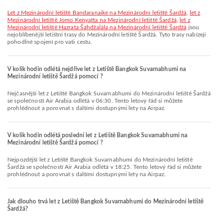
let z Mezinárodní letiště Bandaranaike na Mezinárodní letiště Šardžá
,
let z
Mezinárodní letiště Jomo Kenyatta na Mezinárodní letiště Šardžá
,
let z
Mezinárodní letiště Hazrata Šáhdžalála na Mezinárodní letiště Šardžá
jsou
nejoblíbenější letištní trasy do Mezinárodní letiště Šardžá. Tyto trasy nabízejí
pohodlné spojení pro vaši cestu.
V kolik hodin odlétá nejdříve let z Letiště Bangkok Suvarnabhumi na
Mezinárodní letiště Šardžá pomocí ?
Nejčasnější let z Letiště Bangkok Suvarnabhumi do Mezinárodní letiště Šardžá
se společností Air Arabia odlétá v 06:30. Tento letový řád si můžete
prohlédnout a porovnat s dalšími dostupnými lety na Airpaz.
V kolik hodin odlétá poslední let z Letiště Bangkok Suvarnabhumi na
Mezinárodní letiště Šardžá pomocí ?
Nejpozdější let z Letiště Bangkok Suvarnabhumi do Mezinárodní letiště
Šardžá se společností Air Arabia odlétá v 18:25. Tento letový řád si můžete
prohlédnout a porovnat s dalšími dostupnými lety na Airpaz.
Jak dlouho trvá let z Letiště Bangkok Suvarnabhumi do Mezinárodní letiště
Šardžá?