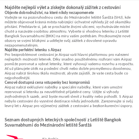
Najděte nejlepší výlet a získejte dokonalý zážitek z cestování
Objevte dobrodružství, na které nikdy nezapomenete
Vydejte se na pozoruhodnou cestu do Mezinárodní letiště Šardžá (SHJ), kde
můžete objevovat krásná města nabízející úchvatné výhledy již od okamžiku
přistání. Představte si, jak se procházíte živými ulicemi, vychutnáváte místní
chutě a nasáváte osobitou atmosféru. Vyberte si vhodnou letenku z Letiště
Bangkok Suvarnabhumi (BKK) na míru vašim potřebám. Prozkoumejte nové
obzory se svými blízkými a udělejte svůj zážitek z dovolené opravdu
nezapomenutelným.
Najděte perfektní letenku s Airpaz
Pro bezproblémové cestování je Airpaz vaší hlavní platformou pro nalezení
nejlepších možností letenek. Díky snadno použitelnému rozhraní vám Airpaz
pomůže porovnat a vybrat letenky, které vyhovují vašemu rozvrhu a rozpočtu.
Ať už plánujete útěk na poslední chvíli nebo dobře promyšlenou dovolenou,
Airpaz nabízí širokou škálu možností, abyste zajistili, že vaše cesta bude co
nejpohodlnější.
Cenově dostupná cena vstupenky bez kompromisů
Airpaz nabízí exkluzivní nabídky a speciální nabídky, které vám umožní
rezervovat si letenku za neuvěřitelně přijatelné ceny. Užijte si výhody
zvýhodněných sazeb, aniž byste museli slevit z kvality nebo pohodlí. S Airpaz
nebylo cestování do vysněné destinace nikdy jednodušší. Zarezervujte si svůj
levný let s Airpaz pro výjimečný zážitek z cestování a bezkonkurenční úspory.
Seznam dostupných leteckých společností z Letiště Bangkok
Suvarnabhumi do Mezinárodní letiště Šardžá
Air Arabia