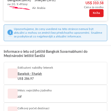
Bangkok (BKK)
Sharjah (SHJ)
US$ 310.58
ne 20. 9.
Přímý
Cena za osobu
Air Arabia
Kniha
Upozorňujeme, že ceny uvedené na této stránce nemusí být
aktuální a mohou se změnit bez předchozího upozornění. Snažíme
se poskytovat co nejpřesnější a aktuální informace.
Informace o letu od Letiště Bangkok Suvarnabhumi do
Mezinárodní letiště Šardžá
Exkluzivní nabídky letenek
Bangkok - Sharjah
US$ 286.97
Měsíc nejnižšího jízdného
zář
Celkový počet destinací