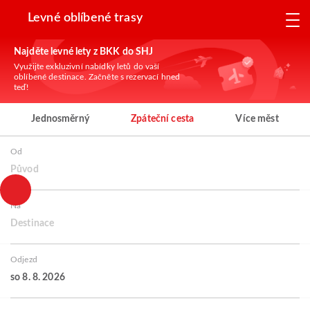
Levné oblíbené trasy
Najděte levné lety z BKK do SHJ
Využijte exkluzivní nabídky letů do vaší
oblíbené destinace. Začněte s rezervací hned
teď!
Jednosměrný
Zpáteční cesta
Více měst
Od
Původ
Na
Destinace
Odjezd
so 8. 8. 2026