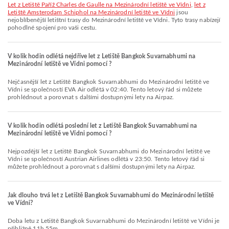
let z Letiště Paříž Charles de Gaulle na Mezinárodní letiště ve Vídni
,
let z
Letiště Amsterodam Schiphol na Mezinárodní letiště ve Vídni
jsou
nejoblíbenější letištní trasy do Mezinárodní letiště ve Vídni. Tyto trasy nabízejí
pohodlné spojení pro vaši cestu.
V kolik hodin odlétá nejdříve let z Letiště Bangkok Suvarnabhumi na
Mezinárodní letiště ve Vídni pomocí ?
Nejčasnější let z Letiště Bangkok Suvarnabhumi do Mezinárodní letiště ve
Vídni se společností EVA Air odlétá v 02:40. Tento letový řád si můžete
prohlédnout a porovnat s dalšími dostupnými lety na Airpaz.
V kolik hodin odlétá poslední let z Letiště Bangkok Suvarnabhumi na
Mezinárodní letiště ve Vídni pomocí ?
Nejpozdější let z Letiště Bangkok Suvarnabhumi do Mezinárodní letiště ve
Vídni se společností Austrian Airlines odlétá v 23:50. Tento letový řád si
můžete prohlédnout a porovnat s dalšími dostupnými lety na Airpaz.
Jak dlouho trvá let z Letiště Bangkok Suvarnabhumi do Mezinárodní letiště
ve Vídni?
Doba letu z Letiště Bangkok Suvarnabhumi do Mezinárodní letiště ve Vídni je
přibližně 11h 55m.