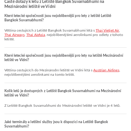
Časté dotazy k letu z Letiště Bangkok Suvarnabhumi na
Mezinárodní letiště ve Vídni
Které letecké společnosti jsou nejoblíbenější pro lety z letiště Letiště
Bangkok Suvarnabhumi?
Většina cestujících z Letiště Bangkok Suvarnabhumi létá s
Thai Vietjet Air
,
Thai Airways
,
Thai AirAsia
, nejoblíbenějšími aerolinkami pro odlety z tohoto
letiště.
Které letecké společnosti jsou nejoblíbenější pro lety na letiště Mezinárodní
letiště ve Vídni?
Většina cestujících do Mezinárodní letiště ve Vídni létá s
Austrian Airlines
,
nejoblíbenějšími aerolinkami na tomto letišti.
Kolik letů je dostupných z Letiště Bangkok Suvarnabhumi na Mezinárodní
letiště ve Vídni?
Z Letiště Bangkok Suvarnabhumi do Mezinárodní letiště ve Vídni je 4 letů.
Jaké terminály a letištní služby jsou k dispozici na Letiště Bangkok
Suvarnabhumi?