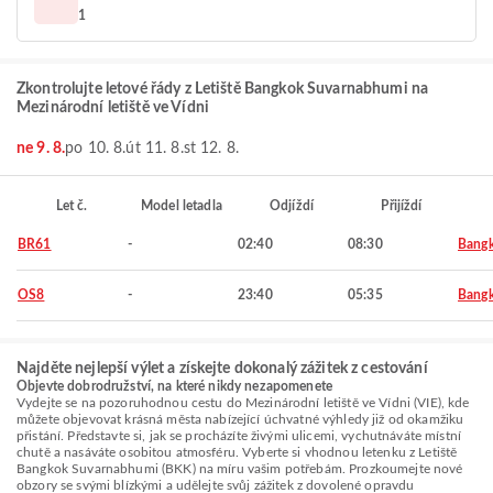
1
Zkontrolujte letové řády z Letiště Bangkok Suvarnabhumi na
Mezinárodní letiště ve Vídni
ne 9. 8.
po 10. 8.
út 11. 8.
st 12. 8.
Let č.
Model letadla
Odjíždí
Přijíždí
BR61
-
02:40
08:30
Bang
OS8
-
23:40
05:35
Bang
Najděte nejlepší výlet a získejte dokonalý zážitek z cestování
Objevte dobrodružství, na které nikdy nezapomenete
Vydejte se na pozoruhodnou cestu do Mezinárodní letiště ve Vídni (VIE), kde
můžete objevovat krásná města nabízející úchvatné výhledy již od okamžiku
přistání. Představte si, jak se procházíte živými ulicemi, vychutnáváte místní
chutě a nasáváte osobitou atmosféru. Vyberte si vhodnou letenku z Letiště
Bangkok Suvarnabhumi (BKK) na míru vašim potřebám. Prozkoumejte nové
obzory se svými blízkými a udělejte svůj zážitek z dovolené opravdu