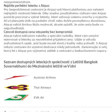
nezapomenutelným.
Najděte perfektní letenku s Airpaz
Pro bezproblémové cestování je Airpaz vaší hlavní platformou pro nalezení
nejlepších možností letenek. Díky snadno použitelnému rozhraní vám Airpaz
pomůže porovnat a vybrat letenky, které vyhovují vašemu rozvrhu a rozpočtu.
Ať už plánujete útěk na poslední chvíli nebo dobře promyšlenou dovolenou,
Airpaz nabízí širokou škálu možností, abyste zajistili, že vaše cesta bude co
nejpohodlnější.
Cenově dostupná cena vstupenky bez kompromisů
Airpaz nabízí exkluzivní nabídky a speciální nabídky, které vám umožní
rezervovat si letenku za neuvěřitelně přijatelné ceny. Užijte si výhody
zvýhodněných sazeb, aniž byste museli slevit z kvality nebo pohodlí. S Airpaz
nebylo cestování do vysněné destinace nikdy jednodušší. Zarezervujte si svůj
levný let s Airpaz pro výjimečný zážitek z cestování a bezkonkurenční úspory.
Seznam dostupných leteckých společností z Letiště Bangkok
Suvarnabhumi do Mezinárodní letiště ve Vídni
Austrian Airlines
Thai Airways
EVA Air