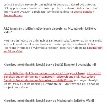
Letiště Bangkok Suvarnabhumi nabízí Půjčovna aut, Kyvadlový autobus,
Dětský pokoj a mnoho dalších služeb pro lepší cestovní zážitek. Podrobné
informace o vybavení a rozložení terminálů najdete na
Letiště Bangkok
Suvarnabhumi
.
Jaké terminály a letištní služby jsou k dispozici na Mezinárodní letiště ve
Vídni?
Mezinárodní letiště ve Vídni nabízí Bankovní služba/bankomat, Směnárenská
služba, Invalidní vozík a mnoho dalších služeb pro lepší cestovní zážitek.
Podrobné informace o vybavení a rozložení terminálů najdete na
Mezinárodní
letiště ve Vídni
.
Které jsou nejoblíbenější letecké trasy z Letiště Bangkok Suvarnabhumi?
let z Letiště Bangkok Suvarnabhumi na Letiště Singapur Changi
,
let z Letiště
Bangkok Suvarnabhumi na Mezinárodní letiště Chiang Mai
,
let z Letiště
Bangkok Suvarnabhumi na Mezinárodní letiště Phuket
jsou nejoblíbenější
letištní trasy z Letiště Bangkok Suvarnabhumi. Tyto trasy nabízejí pohodlné
spojení pro vaši cestu.
Které jsou nejoblíbenější letecké trasy do Mezinárodní letiště ve Vídni?