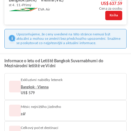
Bangkok (BKK)
Vienna (VIE)
US$ 637.59
st 4. 11.
Přímý
Cena za osobu
EVA Air
Kniha
Upozorňujeme, že ceny uvedené na této stránce nemusí být
aktuální a mohou se změnit bez předchozího upozornění. Snažíme
se poskytovat co nejpřesnější a aktuální informace.
Informace o letu od Letiště Bangkok Suvarnabhumi do
Mezinárodní letiště ve Vídni
Exkluzivní nabídky letenek
Bangkok - Vienna
US$ 579
Měsíc nejnižšího jízdného
zář
Celkový počet destinací