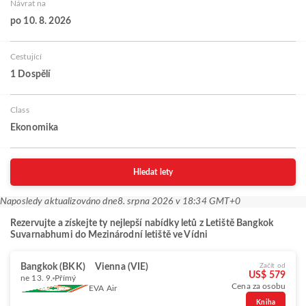
Návrat na
po 10. 8. 2026
Cestující
1 Dospělí
Class
Ekonomika
Hledat lety
Naposledy aktualizováno dne
8. srpna 2026 v 18:34 GMT+0
Rezervujte a získejte ty nejlepší nabídky letů z Letiště Bangkok
Suvarnabhumi do Mezinárodní letiště ve Vídni
Bangkok (BKK)
Vienna (VIE)
Začít od
US$ 579
ne 13. 9.
Přímý
Cena za osobu
EVA Air
Kniha