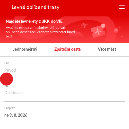
Levné oblíbené trasy
Najděte levné lety z BKK do VIE
Využijte exkluzivní nabídky letů do vaší
oblíbené destinace. Začněte s rezervací hned
teď!
Jednosměrný
Zpáteční cesta
Více měst
Od
Původ
Na
Destinace
Odjezd
ne 9. 8. 2026