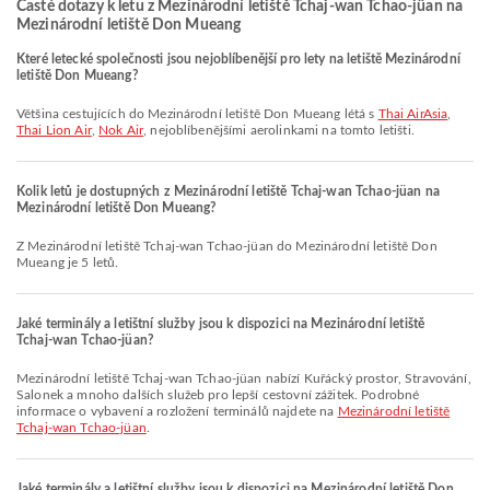
Časté dotazy k letu z Mezinárodní letiště Tchaj-wan Tchao-jüan na
Mezinárodní letiště Don Mueang
Které letecké společnosti jsou nejoblíbenější pro lety na letiště Mezinárodní
letiště Don Mueang?
Většina cestujících do Mezinárodní letiště Don Mueang létá s
Thai AirAsia
,
Thai Lion Air
,
Nok Air
, nejoblíbenějšími aerolinkami na tomto letišti.
Kolik letů je dostupných z Mezinárodní letiště Tchaj-wan Tchao-jüan na
Mezinárodní letiště Don Mueang?
Z Mezinárodní letiště Tchaj-wan Tchao-jüan do Mezinárodní letiště Don
Mueang je 5 letů.
Jaké terminály a letištní služby jsou k dispozici na Mezinárodní letiště
Tchaj-wan Tchao-jüan?
Mezinárodní letiště Tchaj-wan Tchao-jüan nabízí Kuřácký prostor, Stravování,
Salonek a mnoho dalších služeb pro lepší cestovní zážitek. Podrobné
informace o vybavení a rozložení terminálů najdete na
Mezinárodní letiště
Tchaj-wan Tchao-jüan
.
Jaké terminály a letištní služby jsou k dispozici na Mezinárodní letiště Don