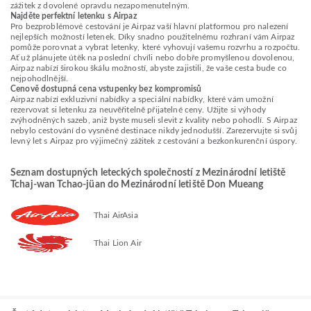
zážitek z dovolené opravdu nezapomenutelným.
Najděte perfektní letenku s Airpaz
Pro bezproblémové cestování je Airpaz vaší hlavní platformou pro nalezení
nejlepších možností letenek. Díky snadno použitelnému rozhraní vám Airpaz
pomůže porovnat a vybrat letenky, které vyhovují vašemu rozvrhu a rozpočtu.
Ať už plánujete útěk na poslední chvíli nebo dobře promyšlenou dovolenou,
Airpaz nabízí širokou škálu možností, abyste zajistili, že vaše cesta bude co
nejpohodlnější.
Cenově dostupná cena vstupenky bez kompromisů
Airpaz nabízí exkluzivní nabídky a speciální nabídky, které vám umožní
rezervovat si letenku za neuvěřitelně přijatelné ceny. Užijte si výhody
zvýhodněných sazeb, aniž byste museli slevit z kvality nebo pohodlí. S Airpaz
nebylo cestování do vysněné destinace nikdy jednodušší. Zarezervujte si svůj
levný let s Airpaz pro výjimečný zážitek z cestování a bezkonkurenční úspory.
Seznam dostupných leteckých společností z Mezinárodní letiště
Tchaj-wan Tchao-jüan do Mezinárodní letiště Don Mueang
Thai AirAsia
Thai Lion Air