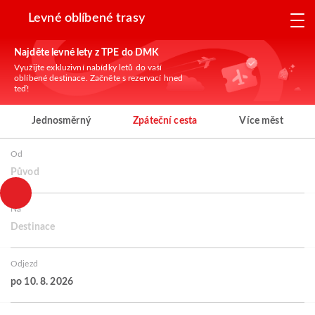
Levné oblíbené trasy
Najděte levné lety z TPE do DMK
Využijte exkluzivní nabídky letů do vaší
oblíbené destinace. Začněte s rezervací hned
teď!
Jednosměrný
Zpáteční cesta
Více měst
Od
Původ
Na
Destinace
Odjezd
po 10. 8. 2026