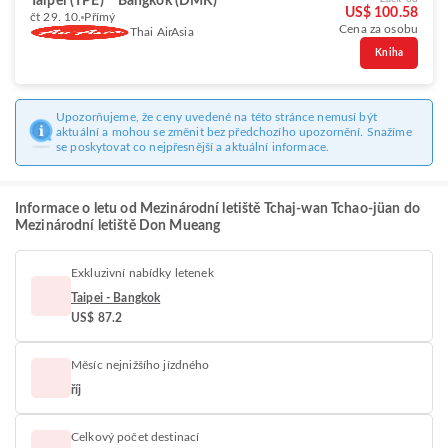
Taipei (TPE)
Bangkok (DMK)
US$ 100.58
čt 29. 10.
Přímý
Cena za osobu
Thai AirAsia
Kniha
Upozorňujeme, že ceny uvedené na této stránce nemusí být
aktuální a mohou se změnit bez předchozího upozornění. Snažíme
se poskytovat co nejpřesnější a aktuální informace.
Informace o letu od Mezinárodní letiště Tchaj-wan Tchao-jüan do
Mezinárodní letiště Don Mueang
Exkluzivní nabídky letenek
Taipei - Bangkok
US$ 87.2
Měsíc nejnižšího jízdného
říj
Celkový počet destinací